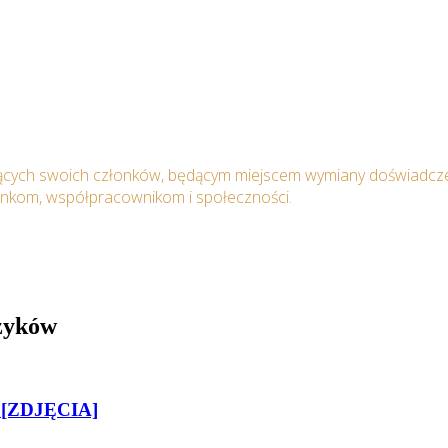
ących swoich członków, będącym miejscem wymiany doświadcze
onkom, współpracownikom i społeczności.
uzyków
i [ZDJĘCIA]