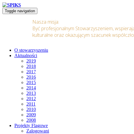
Toggle navigation
Nasza misja:
Być profesjonalnym Stowarzyszeniem, wspieraj
kulturalne oraz okazującym szacunek współczł
O stowarzyszeniu
Aktualności
2019
2018
2017
2016
2015
2014
2013
2012
2011
2010
2009
2008
Projekty Flagowe
Zalogowani