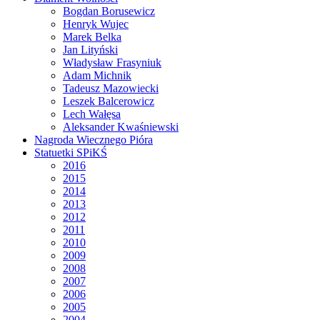
Bogdan Borusewicz
Henryk Wujec
Marek Belka
Jan Lityński
Władysław Frasyniuk
Adam Michnik
Tadeusz Mazowiecki
Leszek Balcerowicz
Lech Wałęsa
Aleksander Kwaśniewski
Nagroda Wiecznego Pióra
Statuetki SPiKŚ
2016
2015
2014
2013
2012
2011
2010
2009
2008
2007
2006
2005
2004