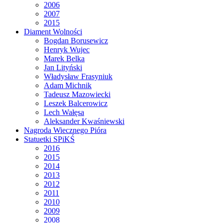
2006
2007
2015
Diament Wolności
Bogdan Borusewicz
Henryk Wujec
Marek Belka
Jan Lityński
Władysław Frasyniuk
Adam Michnik
Tadeusz Mazowiecki
Leszek Balcerowicz
Lech Wałęsa
Aleksander Kwaśniewski
Nagroda Wiecznego Pióra
Statuetki SPiKŚ
2016
2015
2014
2013
2012
2011
2010
2009
2008