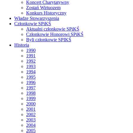
Koncert Charytatywny
Zostań Wirtuozem
Konkurs Historyczny
Władze Stowarzyszenia
Członkowie SPiKŚ
Aktualni członkowie SPiKŚ
Członkowie Honorowi SPiKŚ
Byli członkowie SPIKŚ
Historia
1990
1991
1992
1993
1994
1995
1996
1997
1998
1999
2000
2001
2002
2003
2004
2005