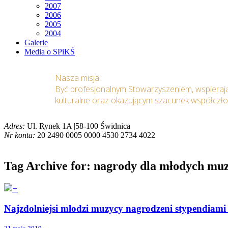
2007
2006
2005
2004
Galerie
Media o SPiKŚ
Nasza misja:
Być profesjonalnym Stowarzyszeniem, wspieraj
kulturalne oraz okazującym szacunek współczł
Adres:
Ul. Rynek 1A |58-100 Świdnica
Nr konta:
20 2490 0005 0000 4530 2734 4022
Tag Archive for: nagrody dla młodych m
+
Najzdolniejsi młodzi muzycy nagrodzeni stypendiam