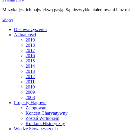
21 maja 2019
Muzyka jest ich największą pasją. Są niezwykle utalentowani i już m
Więcej
O stowarzyszeniu
Aktualności
2019
2018
2017
2016
2015
2014
2013
2012
2011
2010
2009
2008
Projekty Flagowe
Zalogowani
Koncert Charytatywny
Zostań Wirtuozem
Konkurs Historyczny
Władze Stowarzyszenia