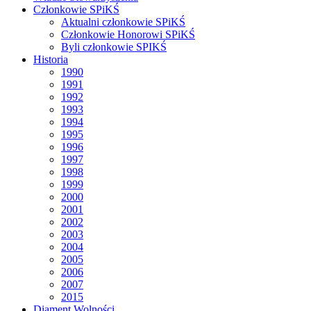
Członkowie SPiKŚ
Aktualni członkowie SPiKŚ
Członkowie Honorowi SPiKŚ
Byli członkowie SPIKŚ
Historia
1990
1991
1992
1993
1994
1995
1996
1997
1998
1999
2000
2001
2002
2003
2004
2005
2006
2007
2015
Diament Wolności