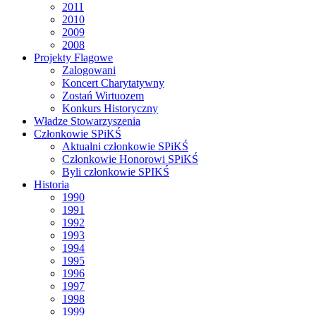
2011
2010
2009
2008
Projekty Flagowe
Zalogowani
Koncert Charytatywny
Zostań Wirtuozem
Konkurs Historyczny
Władze Stowarzyszenia
Członkowie SPiKŚ
Aktualni członkowie SPiKŚ
Członkowie Honorowi SPiKŚ
Byli członkowie SPIKŚ
Historia
1990
1991
1992
1993
1994
1995
1996
1997
1998
1999