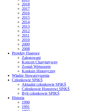
2018
2017
2016
2015
2014
2013
2012
2011
2010
2009
2008
Projekty Flagowe
Zalogowani
Koncert Charytatywny
Zostań Wirtuozem
Konkurs Historyczny
Władze Stowarzyszenia
Członkowie SPiKŚ
Aktualni członkowie SPiKŚ
Członkowie Honorowi SPiKŚ
Byli członkowie SPIKŚ
Historia
1990
1991