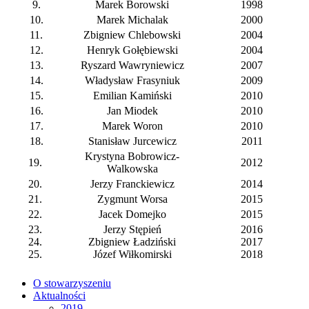
9.
Marek Borowski
1998
10.
Marek Michalak
2000
11.
Zbigniew Chlebowski
2004
12.
Henryk Gołębiewski
2004
13.
Ryszard Wawryniewicz
2007
14.
Władysław Frasyniuk
2009
15.
Emilian Kamiński
2010
16.
Jan Miodek
2010
17.
Marek Woron
2010
18.
Stanisław Jurcewicz
2011
Krystyna Bobrowicz-
19.
2012
Walkowska
20.
Jerzy Franckiewicz
2014
21.
Zygmunt Worsa
2015
22.
Jacek Domejko
2015
23.
Jerzy Stępień
2016
24.
Zbigniew Ładziński
2017
25.
Józef Wiłkomirski
2018
O stowarzyszeniu
Aktualności
2019