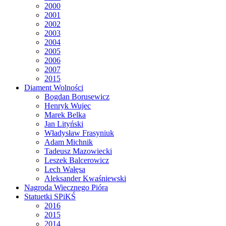
2000
2001
2002
2003
2004
2005
2006
2007
2015
Diament Wolności
Bogdan Borusewicz
Henryk Wujec
Marek Belka
Jan Lityński
Władysław Frasyniuk
Adam Michnik
Tadeusz Mazowiecki
Leszek Balcerowicz
Lech Wałęsa
Aleksander Kwaśniewski
Nagroda Wiecznego Pióra
Statuetki SPiKŚ
2016
2015
2014