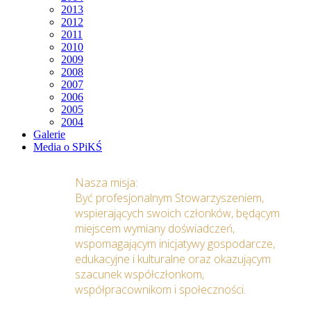
2013
2012
2011
2010
2009
2008
2007
2006
2005
2004
Galerie
Media o SPiKŚ
Nasza misja:
Być profesjonalnym Stowarzyszeniem,
wspierających swoich członków, będącym
miejscem wymiany doświadczeń,
wspomagającym inicjatywy gospodarcze,
edukacyjne i kulturalne oraz okazującym
szacunek współczłonkom,
współpracownikom i społeczności.