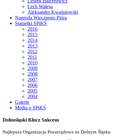
Leszek Balcerowicz
Lech Wałęsa
Aleksander Kwaśniewski
Nagroda Wiecznego Pióra
Statuetki SPiKŚ
2016
2015
2014
2013
2012
2011
2010
2009
2008
2007
2006
2005
2004
Galerie
Media o SPiKŚ
Dolnośląski Klucz Sukcesu
Najlepsza Organizacja Pozarządowa na Dolnym Śląsku