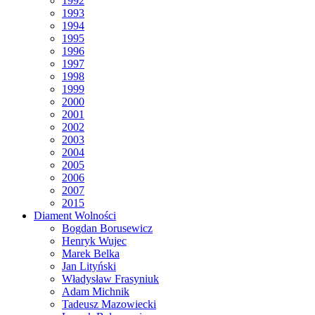
1992
1993
1994
1995
1996
1997
1998
1999
2000
2001
2002
2003
2004
2005
2006
2007
2015
Diament Wolności
Bogdan Borusewicz
Henryk Wujec
Marek Belka
Jan Lityński
Władysław Frasyniuk
Adam Michnik
Tadeusz Mazowiecki