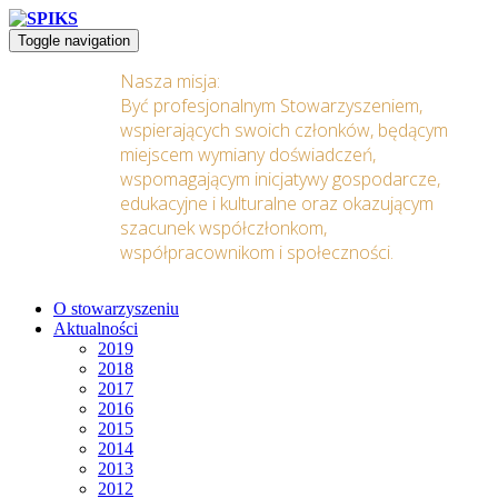
Toggle navigation
Nasza misja:
Być profesjonalnym Stowarzyszeniem,
wspierających swoich członków, będącym
miejscem wymiany doświadczeń,
wspomagającym inicjatywy gospodarcze,
edukacyjne i kulturalne oraz okazującym
szacunek współczłonkom,
współpracownikom i społeczności.
O stowarzyszeniu
Aktualności
2019
2018
2017
2016
2015
2014
2013
2012