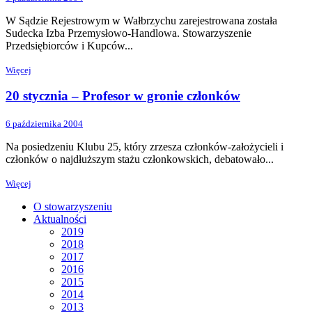
W Sądzie Rejestrowym w Wałbrzychu zarejestrowana została
Sudecka Izba Przemysłowo-Handlowa. Stowarzyszenie
Przedsiębiorców i Kupców...
Więcej
20 stycznia – Profesor w gronie członków
6 października 2004
Na posiedzeniu Klubu 25, który zrzesza członków-założycieli i
członków o najdłuższym stażu członkowskich, debatowało...
Więcej
O stowarzyszeniu
Aktualności
2019
2018
2017
2016
2015
2014
2013