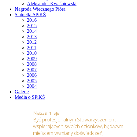
Aleksander Kwaśniewski
Nagroda Wiecznego Pióra
Statuetki SPiKŚ
2016
2015
2014
2013
2012
2011
2010
2009
2008
2007
2006
2005
2004
Galerie
Media o SPiKŚ
Nasza misja:
Być profesjonalnym Stowarzyszeniem,
wspierających swoich członków, będącym
miejscem wymiany doświadczeń,