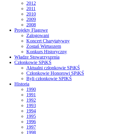
2012
2011
2010
2009
2008
Projekty Flagowe
Zalogowani
Koncert Charytatywny
Zostań Wirtuozem
Konkurs Historyczny
Władze Stowarzyszenia
Członkowie SPiKŚ
Aktualni członkowie SPiKŚ
Członkowie Honorowi SPiKŚ
Byli członkowie SPIKŚ
Historia
1990
1991
1992
1993
1994
1995
1996
1997
1998