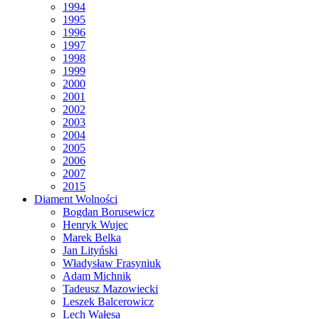
1994
1995
1996
1997
1998
1999
2000
2001
2002
2003
2004
2005
2006
2007
2015
Diament Wolności
Bogdan Borusewicz
Henryk Wujec
Marek Belka
Jan Lityński
Władysław Frasyniuk
Adam Michnik
Tadeusz Mazowiecki
Leszek Balcerowicz
Lech Wałęsa