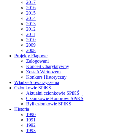
2017
2016
2015
2014
2013
2012
2011
2010
2009
2008
Projekty Flagowe
Zalogowani
Koncert Charytatywny
Zostań Wirtuozem
Konkurs Historyczny
Władze Stowarzyszenia
Członkowie SPiKŚ
Aktualni członkowie SPiKŚ
Członkowie Honorowi SPiKŚ
Byli członkowie SPIKŚ
Historia
1990
1991
1992
1993