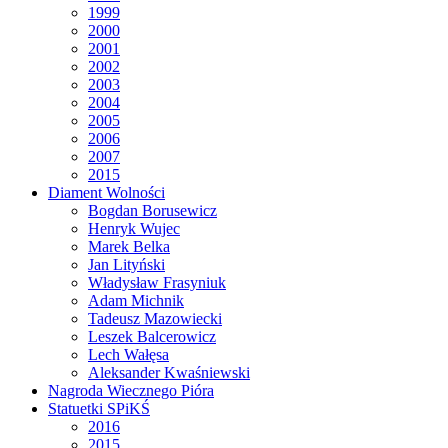
1999
2000
2001
2002
2003
2004
2005
2006
2007
2015
Diament Wolności
Bogdan Borusewicz
Henryk Wujec
Marek Belka
Jan Lityński
Władysław Frasyniuk
Adam Michnik
Tadeusz Mazowiecki
Leszek Balcerowicz
Lech Wałęsa
Aleksander Kwaśniewski
Nagroda Wiecznego Pióra
Statuetki SPiKŚ
2016
2015