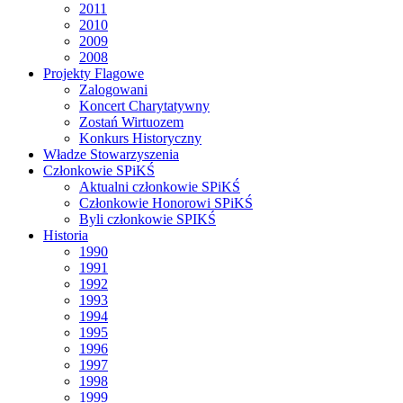
2011
2010
2009
2008
Projekty Flagowe
Zalogowani
Koncert Charytatywny
Zostań Wirtuozem
Konkurs Historyczny
Władze Stowarzyszenia
Członkowie SPiKŚ
Aktualni członkowie SPiKŚ
Członkowie Honorowi SPiKŚ
Byli członkowie SPIKŚ
Historia
1990
1991
1992
1993
1994
1995
1996
1997
1998
1999