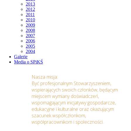
2013
2012
2011
2010
2009
2008
2007
2006
2005
2004
Galerie
Media o SPiKŚ
Nasza misja:
Być profesjonalnym Stowarzyszeniem,
wspierających swoich członków, będącym
miejscem wymiany doświadczeń,
wspomagającym inicjatywy gospodarcze,
edukacyjne i kulturalne oraz okazującym
szacunek współczłonkom,
współpracownikom i społeczności.