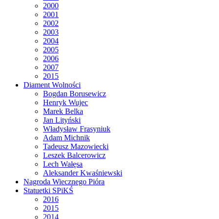
2000
2001
2002
2003
2004
2005
2006
2007
2015
Diament Wolności
Bogdan Borusewicz
Henryk Wujec
Marek Belka
Jan Lityński
Władysław Frasyniuk
Adam Michnik
Tadeusz Mazowiecki
Leszek Balcerowicz
Lech Wałęsa
Aleksander Kwaśniewski
Nagroda Wiecznego Pióra
Statuetki SPiKŚ
2016
2015
2014