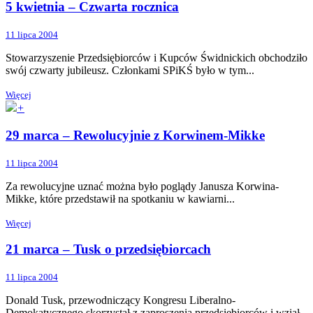
5 kwietnia – Czwarta rocznica
11 lipca 2004
Stowarzyszenie Przedsiębiorców i Kupców Świdnickich obchodziło
swój czwarty jubileusz. Członkami SPiKŚ było w tym...
Więcej
+
29 marca – Rewolucyjnie z Korwinem-Mikke
11 lipca 2004
Za rewolucyjne uznać można było poglądy Janusza Korwina-
Mikke, które przedstawił na spotkaniu w kawiarni...
Więcej
21 marca – Tusk o przedsiębiorcach
11 lipca 2004
Donald Tusk, przewodniczący Kongresu Liberalno-
Demokatycznego skorzystał z zaproszenia przedsiębiorców i wziął