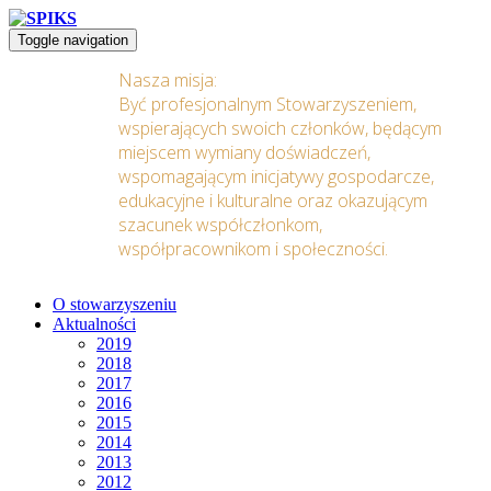
Toggle navigation
Nasza misja:
Być profesjonalnym Stowarzyszeniem,
wspierających swoich członków, będącym
miejscem wymiany doświadczeń,
wspomagającym inicjatywy gospodarcze,
edukacyjne i kulturalne oraz okazującym
szacunek współczłonkom,
współpracownikom i społeczności.
O stowarzyszeniu
Aktualności
2019
2018
2017
2016
2015
2014
2013
2012