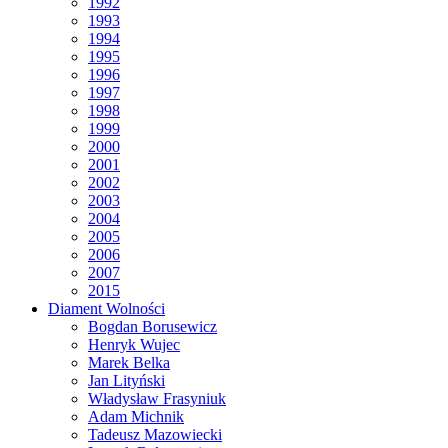
1992
1993
1994
1995
1996
1997
1998
1999
2000
2001
2002
2003
2004
2005
2006
2007
2015
Diament Wolności
Bogdan Borusewicz
Henryk Wujec
Marek Belka
Jan Lityński
Władysław Frasyniuk
Adam Michnik
Tadeusz Mazowiecki