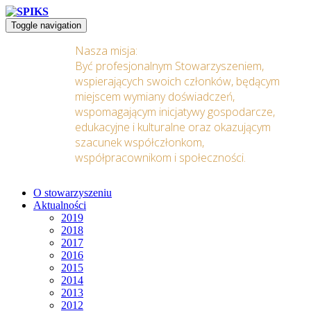
Toggle navigation
Nasza misja:
Być profesjonalnym Stowarzyszeniem,
wspierających swoich członków, będącym
miejscem wymiany doświadczeń,
wspomagającym inicjatywy gospodarcze,
edukacyjne i kulturalne oraz okazującym
szacunek współczłonkom,
współpracownikom i społeczności.
O stowarzyszeniu
Aktualności
2019
2018
2017
2016
2015
2014
2013
2012