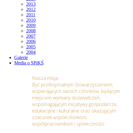
2013
2012
2011
2010
2009
2008
2007
2006
2005
2004
Galerie
Media o SPiKŚ
Nasza misja:
Być profesjonalnym Stowarzyszeniem,
wspierających swoich członków, będącym
miejscem wymiany doświadczeń,
wspomagającym inicjatywy gospodarcze,
edukacyjne i kulturalne oraz okazującym
szacunek współczłonkom,
współpracownikom i społeczności.