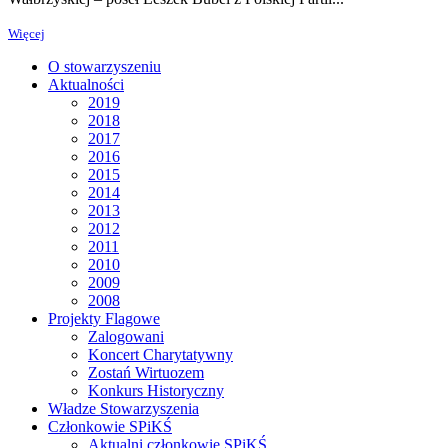
Więcej
O stowarzyszeniu
Aktualności
2019
2018
2017
2016
2015
2014
2013
2012
2011
2010
2009
2008
Projekty Flagowe
Zalogowani
Koncert Charytatywny
Zostań Wirtuozem
Konkurs Historyczny
Władze Stowarzyszenia
Członkowie SPiKŚ
Aktualni członkowie SPiKŚ