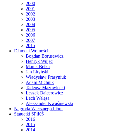
2000
2001
2002
2003
2004
2005
2006
2007
2015
Diament Wolności
Bogdan Borusewicz
Henryk Wujec
Marek Belka
Jan Lityński
Władysław Frasyniuk
Adam Michnik
Tadeusz Mazowiecki
Leszek Balcerowicz
Lech Wałęsa
Aleksander Kwaśniewski
Nagroda Wiecznego Pióra
Statuetki SPiKŚ
2016
2015
2014