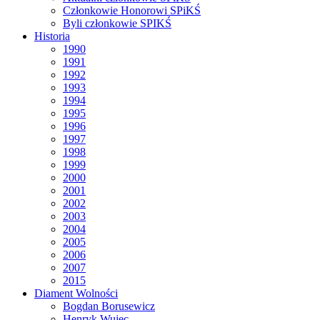
Członkowie Honorowi SPiKŚ
Byli członkowie SPIKŚ
Historia
1990
1991
1992
1993
1994
1995
1996
1997
1998
1999
2000
2001
2002
2003
2004
2005
2006
2007
2015
Diament Wolności
Bogdan Borusewicz
Henryk Wujec