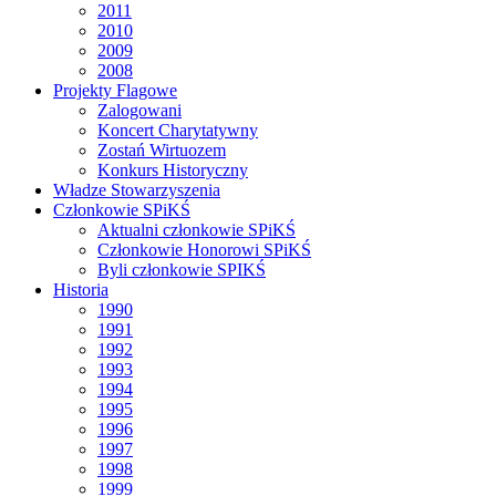
2011
2010
2009
2008
Projekty Flagowe
Zalogowani
Koncert Charytatywny
Zostań Wirtuozem
Konkurs Historyczny
Władze Stowarzyszenia
Członkowie SPiKŚ
Aktualni członkowie SPiKŚ
Członkowie Honorowi SPiKŚ
Byli członkowie SPIKŚ
Historia
1990
1991
1992
1993
1994
1995
1996
1997
1998
1999