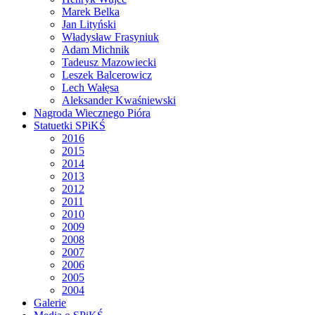
Marek Belka
Jan Lityński
Władysław Frasyniuk
Adam Michnik
Tadeusz Mazowiecki
Leszek Balcerowicz
Lech Wałęsa
Aleksander Kwaśniewski
Nagroda Wiecznego Pióra
Statuetki SPiKŚ
2016
2015
2014
2013
2012
2011
2010
2009
2008
2007
2006
2005
2004
Galerie