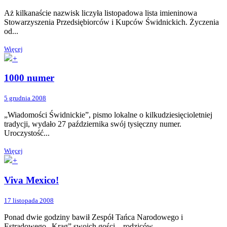
Aż kilkanaście nazwisk liczyła listopadowa lista imieninowa
Stowarzyszenia Przedsiębiorców i Kupców Świdnickich. Życzenia
od...
Więcej
+
1000 numer
5 grudnia 2008
„Wiadomości Świdnickie”, pismo lokalne o kilkudziesięcioletniej
tradycji, wydało 27 października swój tysięczny numer.
Uroczystość...
Więcej
+
Viva Mexico!
17 listopada 2008
Ponad dwie godziny bawił Zespół Tańca Narodowego i
Estradowego „Krąg” swoich gości – rodziców...