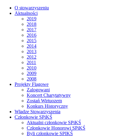
O stowarzyszeniu
Aktualności
2019
2018
2017
2016
2015
2014
2013
2012
2011
2010
2009
2008
Projekty Flagowe
Zalogowani
Koncert Charytatywny
Zostań Wirtuozem
Konkurs Historyczny
Władze Stowarzyszenia
Członkowie SPiKŚ
Aktualni członkowie SPiKŚ
Członkowie Honorowi SPiKŚ
Byli członkowie SPIKŚ