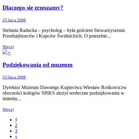
Dlaczego się zrzeszamy?
25 lipca 2008
Stefania Raducka – psycholog – była gościem Stowarzyszenia
Przedsiębiorców i Kupców Świdnickich. O potrzebie...
Więcej
+
Podziękowania od muzeum
23 lipca 2008
Dyrektor Muzeum Dawnego Kupiectwa Wiesław Rośkowiczw
obecności kolegów SPiKS złożył serdeczne podziękowania w
imieniu...
Więcej
1
2
3
»