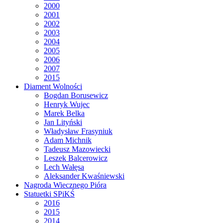
2000
2001
2002
2003
2004
2005
2006
2007
2015
Diament Wolności
Bogdan Borusewicz
Henryk Wujec
Marek Belka
Jan Lityński
Władysław Frasyniuk
Adam Michnik
Tadeusz Mazowiecki
Leszek Balcerowicz
Lech Wałęsa
Aleksander Kwaśniewski
Nagroda Wiecznego Pióra
Statuetki SPiKŚ
2016
2015
2014