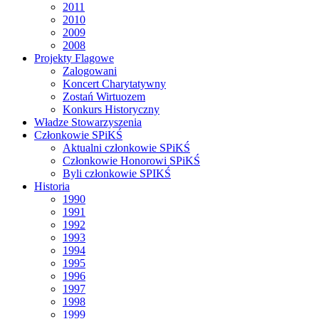
2011
2010
2009
2008
Projekty Flagowe
Zalogowani
Koncert Charytatywny
Zostań Wirtuozem
Konkurs Historyczny
Władze Stowarzyszenia
Członkowie SPiKŚ
Aktualni członkowie SPiKŚ
Członkowie Honorowi SPiKŚ
Byli członkowie SPIKŚ
Historia
1990
1991
1992
1993
1994
1995
1996
1997
1998
1999