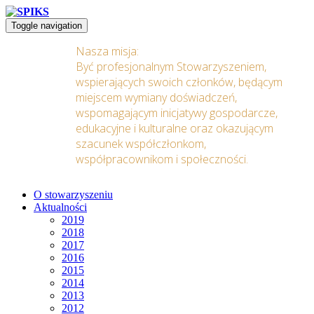
Toggle navigation
Nasza misja:
Być profesjonalnym Stowarzyszeniem,
wspierających swoich członków, będącym
miejscem wymiany doświadczeń,
wspomagającym inicjatywy gospodarcze,
edukacyjne i kulturalne oraz okazującym
szacunek współczłonkom,
współpracownikom i społeczności.
O stowarzyszeniu
Aktualności
2019
2018
2017
2016
2015
2014
2013
2012