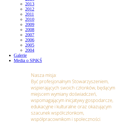
2013
2012
2011
2010
2009
2008
2007
2006
2005
2004
Galerie
Media o SPiKŚ
Nasza misja:
Być profesjonalnym Stowarzyszeniem,
wspierających swoich członków, będącym
miejscem wymiany doświadczeń,
wspomagającym inicjatywy gospodarcze,
edukacyjne i kulturalne oraz okazującym
szacunek współczłonkom,
współpracownikom i społeczności.