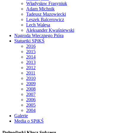
Władysław Frasyniuk
Adam Michnik
Tadeusz Mazowiecki
Leszek Balcerowicz
Lech Wałęsa
Aleksander Kwaśniewski
Nagroda Wiecznego Pióra
Statuetki SPiKŚ
2016
2015
2014
2013
2012
2011
2010
2009
2008
2007
2006
2005
2004
Galerie
Media o SPiKŚ
Dolnośląski Klucz Sukcesu