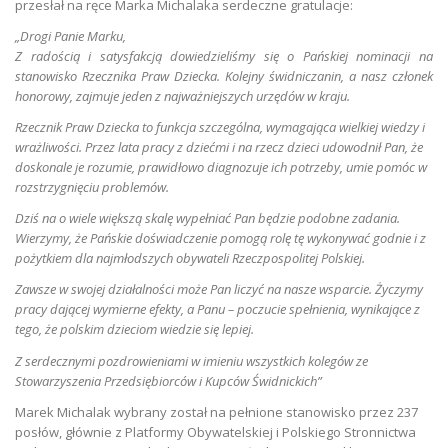
przesłał na ręce Marka Michalaka serdeczne gratulacje:
„Drogi Panie Marku,
Z radością i satysfakcją dowiedzieliśmy się o Pańskiej nominacji na
stanowisko Rzecznika Praw Dziecka. Kolejny świdniczanin, a nasz członek
honorowy, zajmuje jeden z najważniejszych urzędów w kraju.
Rzecznik Praw Dziecka to funkcja szczególna, wymagająca wielkiej wiedzy i
wrażliwości. Przez lata pracy z dziećmi i na rzecz dzieci udowodnił Pan, że
doskonale je rozumie, prawidłowo diagnozuje ich potrzeby, umie pomóc w
rozstrzygnięciu problemów.
Dziś na o wiele większą skalę wypełniać Pan będzie podobne zadania.
Wierzymy, że Pańskie doświadczenie pomogą rolę tę wykonywać godnie i z
pożytkiem dla najmłodszych obywateli Rzeczpospolitej Polskiej.
Zawsze w swojej działalności może Pan liczyć na nasze wsparcie. Życzymy
pracy dającej wymierne efekty, a Panu – poczucie spełnienia, wynikające z
tego, że polskim dzieciom wiedzie się lepiej.
Z serdecznymi pozdrowieniami w imieniu wszystkich kolegów ze
Stowarzyszenia Przedsiębiorców i Kupców Świdnickich”
Marek Michalak wybrany został na pełnione stanowisko przez 237
posłów, głównie z Platformy Obywatelskiej i Polskiego Stronnictwa