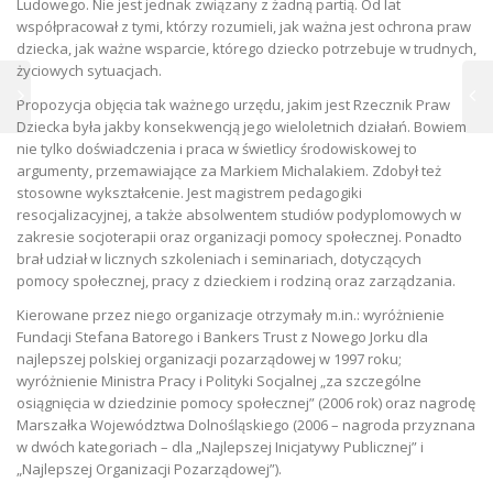
Ludowego. Nie jest jednak związany z żadną partią. Od lat
współpracował z tymi, którzy rozumieli, jak ważna jest ochrona praw
dziecka, jak ważne wsparcie, którego dziecko potrzebuje w trudnych,
życiowych sytuacjach.
Propozycja objęcia tak ważnego urzędu, jakim jest Rzecznik Praw
Dziecka była jakby konsekwencją jego wieloletnich działań. Bowiem
nie tylko doświadczenia i praca w świetlicy środowiskowej to
argumenty, przemawiające za Markiem Michalakiem. Zdobył też
stosowne wykształcenie. Jest magistrem pedagogiki
resocjalizacyjnej, a także absolwentem studiów podyplomowych w
zakresie socjoterapii oraz organizacji pomocy społecznej. Ponadto
brał udział w licznych szkoleniach i seminariach, dotyczących
pomocy społecznej, pracy z dzieckiem i rodziną oraz zarządzania.
Kierowane przez niego organizacje otrzymały m.in.: wyróżnienie
Fundacji Stefana Batorego i Bankers Trust z Nowego Jorku dla
najlepszej polskiej organizacji pozarządowej w 1997 roku;
wyróżnienie Ministra Pracy i Polityki Socjalnej „za szczególne
osiągnięcia w dziedzinie pomocy społecznej” (2006 rok) oraz nagrodę
Marszałka Województwa Dolnośląskiego (2006 – nagroda przyznana
w dwóch kategoriach – dla „Najlepszej Inicjatywy Publicznej” i
„Najlepszej Organizacji Pozarządowej”).