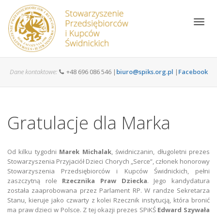
Toggl
navig
Dane kontaktowe:
+48 696 086 546 |
biuro@spiks.org.pl
|
Facebook
Gratulacje dla Marka
Od kilku tygodni
Marek Michalak
, świdniczanin, długoletni prezes
Stowarzyszenia Przyjaciół Dzieci Chorych „Serce”, członek honorowy
Stowarzyszenia Przedsiębiorców i Kupców Świdnickich, pełni
zaszczytną role
Rzecznika Praw Dziecka
. Jego kandydatura
została zaaprobowana przez Parlament RP. W randze Sekretarza
Stanu, kieruje jako czwarty z kolei Rzecznik instytucją, która bronić
ma praw dzieci w Polsce. Z tej okazji prezes SPiKŚ
Edward Szywała