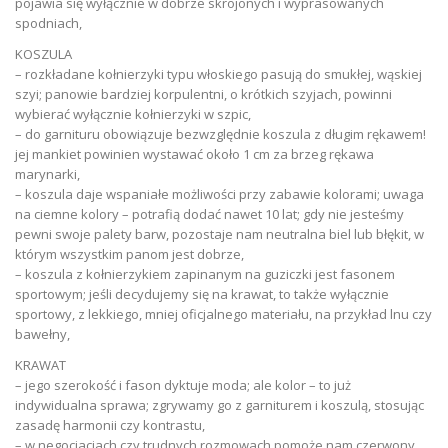
pojawia się wyłącznie w dobrze skrojonych i wyprasowanych
spodniach,
KOSZULA
– rozkładane kołnierzyki typu włoskiego pasują do smukłej, wąskiej
szyi; panowie bardziej korpulentni, o krótkich szyjach, powinni
wybierać wyłącznie kołnierzyki w szpic,
– do garnituru obowiązuje bezwzględnie koszula z długim rękawem!
jej mankiet powinien wystawać około 1 cm za brzeg rękawa
marynarki,
– koszula daje wspaniałe możliwości przy zabawie kolorami; uwaga
na ciemne kolory – potrafią dodać nawet 10 lat; gdy nie jesteśmy
pewni swoje palety barw, pozostaje nam neutralna biel lub błękit, w
którym wszystkim panom jest dobrze,
– koszula z kołnierzykiem zapinanym na guziczki jest fasonem
sportowym; jeśli decydujemy się na krawat, to także wyłącznie
sportowy, z lekkiego, mniej oficjalnego materiału, na przykład lnu czy
bawełny,
KRAWAT
– jego szerokość i fason dyktuje moda; ale kolor – to już
indywidualna sprawa; zgrywamy go z garniturem i koszulą, stosując
zasadę harmonii czy kontrastu,
– w negocjacjach czy trudnych rozmowach pomoże nam czerwony