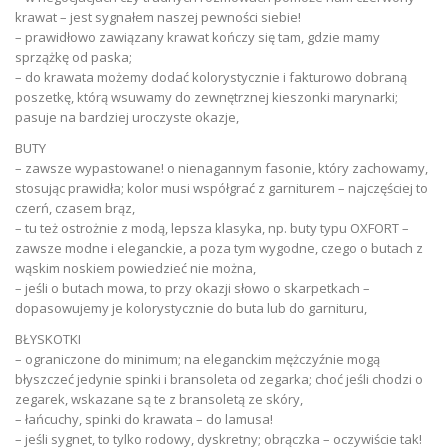
krawat – jest sygnałem naszej pewności siebie!
– prawidłowo zawiązany krawat kończy się tam, gdzie mamy
sprzążkę od paska;
– do krawata możemy dodać kolorystycznie i fakturowo dobraną
poszetkę, którą wsuwamy do zewnętrznej kieszonki marynarki;
pasuje na bardziej uroczyste okazje,
BUTY
– zawsze wypastowane! o nienagannym fasonie, który zachowamy,
stosując prawidła; kolor musi współgrać z garniturem – najczęściej to
czerń, czasem brąz,
– tu też ostrożnie z modą, lepsza klasyka, np. buty typu OXFORT –
zawsze modne i eleganckie, a poza tym wygodne, czego o butach z
wąskim noskiem powiedzieć nie można,
– jeśli o butach mowa, to przy okazji słowo o skarpetkach –
dopasowujemy je kolorystycznie do buta lub do garnituru,
BŁYSKOTKI
– ograniczone do minimum; na eleganckim mężczyźnie mogą
błyszczeć jedynie spinki i bransoleta od zegarka; choć jeśli chodzi o
zegarek, wskazane są te z bransoletą ze skóry,
– łańcuchy, spinki do krawata – do lamusa!
– jeśli sygnet, to tylko rodowy, dyskretny; obrączka – oczywiście tak!