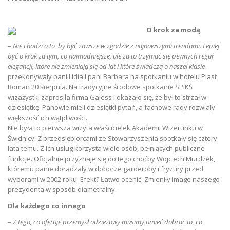
O krok za modą
–
Nie chodzi o to, by być zawsze w zgodzie z najnowszymi trendami. Lepiej
być o krok za tym, co najmodniejsze, ale za to trzymać się pewnych reguł
elegancji, które nie zmieniają się od lat i które świadczą o naszej klasie
–
przekonywały pani Lidia i pani Barbara na spotkaniu w hotelu Piast
Roman 20 sierpnia. Na tradycyjne środowe spotkanie SPiKŚ
wizażystki zaprosiła firma Galess i okazało się, że był to strzał w
dziesiątkę. Panowie mieli dziesiątki pytań, a fachowe rady rozwiały
większość ich wątpliwości.
Nie była to pierwsza wizyta właścicielek Akademii Wizerunku w
Świdnicy. Z przedsiębiorcami ze Stowarzyszenia spotkały się cztery
lata temu. Z ich usług korzysta wiele osób, pełniących publiczne
funkcje. Oficjalnie przyznaje się do tego choćby Wojciech Murdzek,
któremu panie doradzały w doborze garderoby i fryzury przed
wyborami w 2002 roku. Efekt? Łatwo ocenić. Zmieniły image naszego
prezydenta w sposób diametralny.
Dla każdego co innego
–
Z tego, co oferuje przemysł odzieżowy musimy umieć dobrać to, co