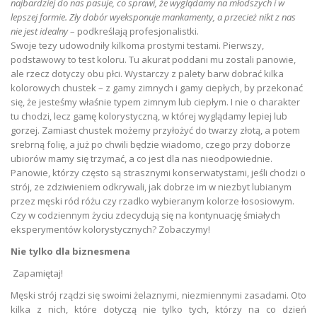
najbardziej do nas pasuje, co sprawi, że wyglądamy na młodszych i w
lepszej formie. Zły dobór wyeksponuje mankamenty, a przecież nikt z nas
nie jest idealny
– podkreślają profesjonalistki.
Swoje tezy udowodniły kilkoma prostymi testami. Pierwszy,
podstawowy to test koloru. Tu akurat poddani mu zostali panowie,
ale rzecz dotyczy obu płci. Wystarczy z palety barw dobrać kilka
kolorowych chustek – z gamy zimnych i gamy ciepłych, by przekonać
się, że jesteśmy właśnie typem zimnym lub ciepłym. I nie o charakter
tu chodzi, lecz gamę kolorystyczną, w której wyglądamy lepiej lub
gorzej. Zamiast chustek możemy przyłożyć do twarzy złotą, a potem
srebrną folię, a już po chwili będzie wiadomo, czego przy doborze
ubiorów mamy się trzymać, a co jest dla nas nieodpowiednie.
Panowie, którzy często są strasznymi konserwatystami, jeśli chodzi o
strój, ze zdziwieniem odkrywali, jak dobrze im w niezbyt lubianym
przez męski ród różu czy rzadko wybieranym kolorze łososiowym.
Czy w codziennym życiu zdecydują się na kontynuację śmiałych
eksperymentów kolorystycznych? Zobaczymy!
Nie tylko dla biznesmena
Zapamiętaj!
Męski strój rządzi się swoimi żelaznymi, niezmiennymi zasadami. Oto
kilka z nich, które dotyczą nie tylko tych, którzy na co dzień