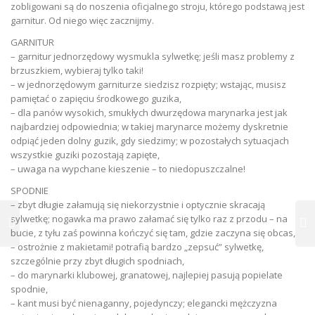
zobligowani są do noszenia oficjalnego stroju, którego podstawą jest
garnitur. Od niego więc zacznijmy.
GARNITUR
– garnitur jednorzędowy wysmukla sylwetkę; jeśli masz problemy z
brzuszkiem, wybieraj tylko taki!
– w jednorzędowym garniturze siedzisz rozpięty; wstając, musisz
pamiętać o zapięciu środkowego guzika,
– dla panów wysokich, smukłych dwurzędowa marynarka jest jak
najbardziej odpowiednia; w takiej marynarce możemy dyskretnie
odpiąć jeden dolny guzik, gdy siedzimy; w pozostałych sytuacjach
wszystkie guziki pozostają zapięte,
– uwaga na wypchane kieszenie – to niedopuszczalne!
SPODNIE
– zbyt długie załamują się niekorzystnie i optycznie skracają
sylwetkę; nogawka ma prawo załamać się tylko raz z przodu – na
bucie, z tyłu zaś powinna kończyć się tam, gdzie zaczyna się obcas,
– ostrożnie z makietami! potrafią bardzo „zepsuć” sylwetkę,
szczególnie przy zbyt długich spodniach,
– do marynarki klubowej, granatowej, najlepiej pasują popielate
spodnie,
– kant musi być nienaganny, pojedynczy; elegancki mężczyzna