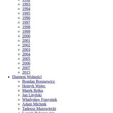
1993
1994
1995
1996
1997
1998
1999
2000
2001
2002
2003
2004
2005
2006
2007
2015
Diament Wolności
Bogdan Borusewicz
Henryk Wujec
Marek Belka
Jan Lityński
Władysław Frasyniuk
Adam Michnik
Tadeusz Mazowiecki