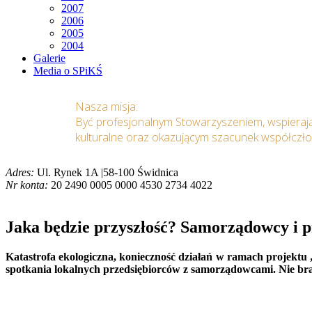
2007
2006
2005
2004
Galerie
Media o SPiKŚ
Nasza misja:
Być profesjonalnym Stowarzyszeniem, wspieraj
kulturalne oraz okazującym szacunek współczł
Adres:
Ul. Rynek 1A |58-100 Świdnica
Nr konta:
20 2490 0005 0000 4530 2734 4022
Jaka będzie przyszłość? Samorządowcy i p
Katastrofa ekologiczna, konieczność działań w ramach projektu 
spotkania lokalnych przedsiębiorców z samorządowcami. Nie brak