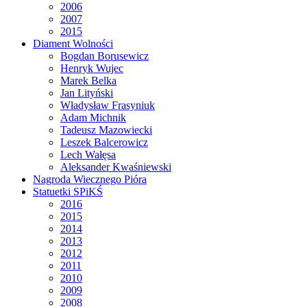
2006
2007
2015
Diament Wolności
Bogdan Borusewicz
Henryk Wujec
Marek Belka
Jan Lityński
Władysław Frasyniuk
Adam Michnik
Tadeusz Mazowiecki
Leszek Balcerowicz
Lech Wałęsa
Aleksander Kwaśniewski
Nagroda Wiecznego Pióra
Statuetki SPiKŚ
2016
2015
2014
2013
2012
2011
2010
2009
2008