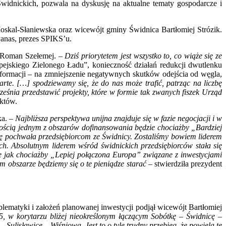
widnickich, pozwala na dyskusję na aktualne tematy gospodarcze i
.
skal-Słaniewska oraz wicewójt gminy Świdnica Bartłomiej Strózik.
Panas, prezes SPIKS’u.
nt Roman Szełemej. –
Dziś priorytetem jest wszystko to, co wiąże się ze
jskiego Zielonego Ładu”, konieczność działań redukcji dwutlenku
sformacji – na zmniejszenie negatywnych skutków odejścia od węgla,
rte. […] spodziewamy się, że do nas może trafić, patrząc na liczbę
eśnia przedstawić projekty, które w formie tak zwanych fiszek Urząd
ektów.
ka. –
Najbliższa perspektywa unijna znajduje się w fazie negocjacji i w
wnością jednym z obszarów dofinansowania będzie chociażby „Bardziej
się pochwała przedsiębiorcom ze Świdnicy. Zostaliśmy bowiem liderem
ch. Absolutnym liderem wśród świdnickich przedsiębiorców stała się
kie jak chociażby „Lepiej połączona Europa” związane z inwestycjami
 obszarze będziemy się o te pieniądze starać
– stwierdziła prezydent
ematyki i założeń planowanej inwestycji podjął wicewójt Bartłomiej
5, w korytarzu bliżej nieokreślonym łączącym Sobótkę – Świdnicę –
ulisławice – Wiśniowa. Jest to o tyle trudny przebieg, że powiela te