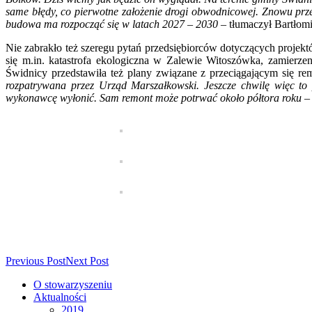
same błędy, co pierwotne założenie drogi obwodnicowej. Znowu przec
budowa ma rozpocząć się w latach 2027 – 2030
– tłumaczył Bartłomi
Nie zabrakło też szeregu pytań przedsiębiorców dotyczących projek
się m.in. katastrofa ekologiczna w Zalewie Witoszówka, zamierz
Świdnicy przedstawiła też plany związane z przeciągającym się r
rozpatrywana przez Urząd Marszałkowski. Jeszcze chwilę więc 
wykonawcę wyłonić. Sam remont może potrwać około półtora roku
– 
Previous Post
Next Post
O stowarzyszeniu
Aktualności
2019