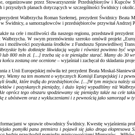
ie, organizowane przez Stowarzyszenie Przedsiębiorców i Kupców Ś
 i przyszłych planach dotyczących w szczególności Świdnicy i okolic
– prezydent Wałbrzycha Roman Szełemej, prezydent Świdnicy Beata Mo
ra w Świdnicy, a samorządowców i przedsiębiorców przywitał Andrzej 
ię także na cele i możliwości dla naszego regionu, przedstawił prezyde
 Wałbrzycha. W swym przemówieniu szeroko omówił projekt „Europe
0 roku i możliwości pozyskania środków z Funduszu Sprawiedliwej Tran
rzyskie było dotknięte likwidacją węgla i również powinno być wspa
lub 800 mln zł. […] trzeba się o te pieniądze starać. Mamy do 30 wrz
a końcu zostaną one ocenione
– wyjaśniał i zachęcał do składania proj
nia z Unii Europejskiej mówiła też prezydent Beata Moskal-Słaniews
bszary. Wiemy na ten moment o wytycznych Komisji Europejskiej i z pe
li środki, które trafią do przedsiębiorców. […]W tym miejscu należy 
ektów i pozyskanych pieniędzy, i dużo lepiej wypadliśmy niż Wałbrzy
 Ale oprócz tego obszaru spodziewamy się pieniędzy także na cele ta
 z ubóstwem oraz z wykluczeniami i z pewnością jako samorząd w tym
informacjami w sprawie obwodnicy Świdnicy. Kwestię wyjaśnienia probl
ejako pomyłki pana premiera i pojawił się jako droga ekspresowa S
a będzie przechodził pomiędzy miejscowościami Mieroszów – Wilków – S