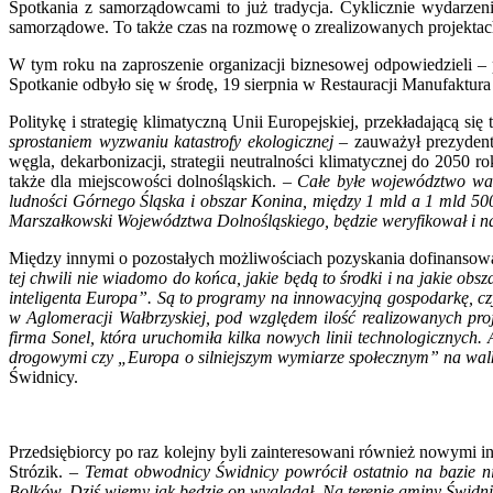
Spotkania z samorządowcami to już tradycja. Cyklicznie wydarzen
samorządowe. To także czas na rozmowę o zrealizowanych projektach
W tym roku na zaproszenie organizacji biznesowej odpowiedzieli 
Spotkanie odbyło się w środę, 19 sierpnia w Restauracji Manufaktu
Politykę i strategię klimatyczną Unii Europejskiej, przekładającą s
sprostaniem wyzwaniu katastrofy ekologicznej
– zauważył prezydent
węgla, dekarbonizacji, strategii neutralności klimatycznej do 205
także dla miejscowości dolnośląskich. –
Całe byłe województwo wałb
ludności Górnego Śląska i obszar Konina, między 1 mld a 1 mld 500 
Marszałkowski Województwa Dolnośląskiego, będzie weryfikował i n
Między innymi o pozostałych możliwościach pozyskania dofinansowa
tej chwili nie wiadomo do końca, jakie będą to środki i na jakie o
inteligenta Europa”. Są to programy na innowacyjną gospodarkę, czy
w Aglomeracji Wałbrzyskiej, pod względem ilość realizowanych proj
firma Sonel, która uruchomiła kilka nowych linii technologicznych.
drogowymi czy „Europa o silniejszym wymiarze społecznym” na walkę
Świdnicy.
Przedsiębiorcy po raz kolejny byli zainteresowani również nowymi 
Strózik. –
Temat obwodnicy Świdnicy powrócił ostatnio na bazie ni
Bolków. Dziś wiemy jak będzie on wyglądał. Na terenie gminy Świdnic