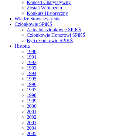
Koncert Charytatywny
Zostań Wirtuozem
Konkurs Historyczny
Władze Stowarzyszenia
Członkowie SPiKŚ
Aktualni członkowie SPiKŚ
Członkowie Honorowi SPiKŚ
Byli członkowie SPIKŚ
Historia
1990
1991
1992
1993
1994
1995
1996
1997
1998
1999
2000
2001
2002
2003
2004
2005