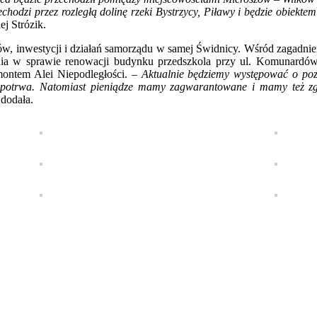
hodzi przez rozległą dolinę rzeki Bystrzycy, Piławy i będzie obiekte
ej Strózik.
tów, inwestycji i działań samorządu w samej Świdnicy. Wśród zagadni
enia w sprawie renowacji budynku przedszkola przy ul. Komunardów
emontem Alei Niepodległości. –
Aktualnie będziemy występować o poz
to potrwa. Natomiast pieniądze mamy zagwarantowane i mamy też z
dodała.