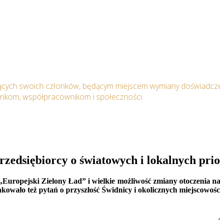
ących swoich członków, będącym miejscem wymiany doświadcze
onkom, współpracownikom i społeczności.
rzedsiębiorcy o światowych i lokalnych pr
„Europejski Zielony Ład” i wielkie możliwość zmiany otoczenia n
owało też pytań o przyszłość Świdnicy i okolicznych miejscowośc