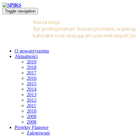
Toggle navigation
Nasza misja:
Być profesjonalnym Stowarzyszeniem, wspieraj
kulturalne oraz okazującym szacunek współczł
O stowarzyszeniu
Aktualności
2019
2018
2017
2016
2015
2014
2013
2012
2011
2010
2009
2008
Projekty Flagowe
Zalogowani