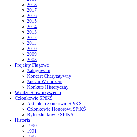
2018
2017
2016
2015
2014
2013
2012
2011
2010
2009
2008
Projekty Flagowe
Zalogowani
Koncert Charytatywny
Zostań Wirtuozem
Konkurs Historyczny
Władze Stowarzyszenia
Członkowie SPiKŚ
Aktualni członkowie SPiKŚ
Członkowie Honorowi SPiKŚ
Byli członkowie SPIKŚ
Historia
1990
1991
1992