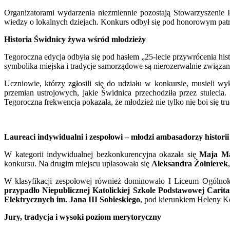
Organizatorami wydarzenia niezmiennie pozostają Stowarzyszeni
wiedzy o lokalnych dziejach. Konkurs odbył się pod honorowym pat
Historia Świdnicy żywa wśród młodzieży
Tegoroczna edycja odbyła się pod hasłem „25-lecie przywrócenia hi
symbolika miejska i tradycje samorządowe są nierozerwalnie związan
Uczniowie, którzy zgłosili się do udziału w konkursie, musieli wyk
przemian ustrojowych, jakie Świdnica przechodziła przez stulecia
Tegoroczna frekwencja pokazała, że młodzież nie tylko nie boi się t
Laureaci indywidualni i zespołowi – młodzi ambasadorzy historii
W kategorii indywidualnej bezkonkurencyjna okazała się
Maja Ma
konkursu. Na drugim miejscu uplasowała się
Aleksandra Żołnierek
W klasyfikacji zespołowej również dominowało I Liceum Ogólnoks
przypadło Niepublicznej Katolickiej Szkole Podstawowej Carita
Elektrycznych im. Jana III Sobieskiego
, pod kierunkiem Heleny K
Jury, tradycja i wysoki poziom merytoryczny