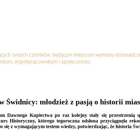
ących swoich członków, będącym miejscem wymiany doświadcze
onkom, współpracownikom i społeczności.
 Świdnicy: młodzież z pasją o historii mi
Dawnego Kupiectwa po raz kolejny stały się przestrzenią spot
rs Historyczny, którego tegoroczna odsłona przyciągnęła rekor
ło się z wymagającym testem wiedzy, potwierdzając, że historia Ś