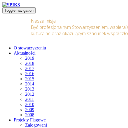
Toggle navigation
Nasza misja:
Być profesjonalnym Stowarzyszeniem, wspieraj
kulturalne oraz okazującym szacunek współczł
O stowarzyszeniu
Aktualności
2019
2018
2017
2016
2015
2014
2013
2012
2011
2010
2009
2008
Projekty Flagowe
Zalogowani