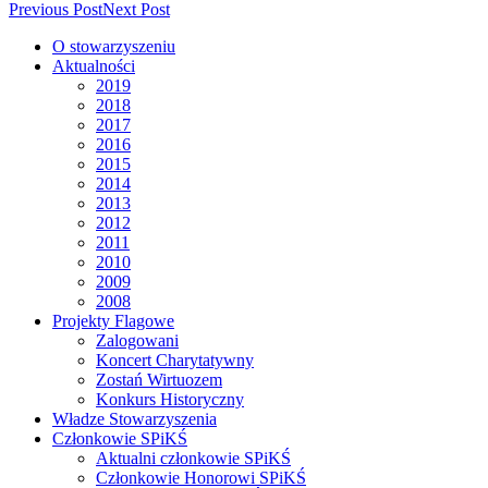
Previous Post
Next Post
O stowarzyszeniu
Aktualności
2019
2018
2017
2016
2015
2014
2013
2012
2011
2010
2009
2008
Projekty Flagowe
Zalogowani
Koncert Charytatywny
Zostań Wirtuozem
Konkurs Historyczny
Władze Stowarzyszenia
Członkowie SPiKŚ
Aktualni członkowie SPiKŚ
Członkowie Honorowi SPiKŚ