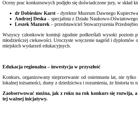
Oceny prac konkursowych podjęło się doświadczone jury, w skład kt
dr Dobiesław Karst
– dyrektor Muzeum Dawnego Kupiectwa
Andrzej Deska
– specjalista z Działu Naukowo-Oświatoweg
Leszek Mazurek
– przedstawiciel Stowarzyszenia Przedsięb
Wszyscy członkowie komisji zgodnie podkreślali wysoki poziom pr
młodzieńczej ciekawości. Uroczyste wręczenie nagród i dyplomów od
miejskich wydarzeń edukacyjnych.
Edukacja regionalna – inwestycja w przyszłość
Konkurs, organizowany nieprzerwanie od osiemnastu lat, nie tylko 
lokalnej tożsamości, dumy z dziedzictwa i rozumienia, że historia to n
Zaobserwować można, jak z roku na rok konkurs się rozwija, a
tej ważnej inicjatywy.