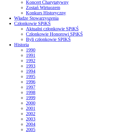
Koncert Charytatywny
Zostań Wirtuozem
Konkurs Historyczny
Władze Stowarzyszenia
Członkowie SPiKŚ
Aktualni członkowie SPiKŚ
Członkowie Honorowi SPiKŚ
Byli członkowie SPIKŚ
Historia
1990
1991
1992
1993
1994
1995
1996
1997
1998
1999
2000
2001
2002
2003
2004
2005