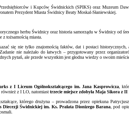
e Przedsiębiorców i Kupców Świdnickich (SPIKS) oraz Muzeum Dawn
ronatem Prezydent Miasta Świdnicy Beaty Moskal-Słaniewskiej.
storycznego herbu Świdnicy oraz historia samorządu w Świdnicy od śr
e z tożsamością miasta.
azać się nie tylko znajomością faktów, dat i postaci historycznych, 
. Zadanie nie należało do łatwych – przygotowany przez organizator
rudnych pytań, ale przede wszystkim jest głodna wiedzy o swoim mieści
rks z I Liceum Ogólnokształcącego im. Jana Kasprowicza
, któ
, również z I LO, natomiast
trzecie miejsce zdobyła Maja Sikora z I
ztałcące, którego drużyna – prowadzona przez opiekuna Patrycjus
s Diecezji Świdnickiej im. Ks. Prałata Dionizego Barana
, pod opi
osmali.