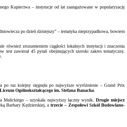
ego Kupiectwa – instytucje od lat zaangażowane w popularyzację
edniowiecza po dzień dzisiejszy” – tematyka nieprzypadkowa, bowiem
ale również zrozumieniem ciągłości lokalnych instytucji i znaczenia
ów test zawierał 45 pytań obejmujących szeroki zakres tematyczny.
e.
ra po raz kolejny sięgnęła po najwyższe wyróżnienie – Grand Prix
I Liceum Ogólnokształcącego im. Stefana Banacha
.
za Malickiego – uzyskała najwyższy łączny wynik.
Drugie miejsce
eką Barbary Kędzierskiej, a
trzecie – Zespołowi Szkół Budowlano-