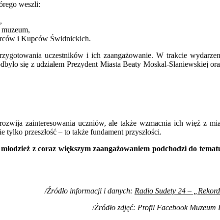
órego weszli:
,
o muzeum,
iorców i Kupców Świdnickich.
zygotowania uczestników i ich zaangażowanie. W trakcie wydarzenia
było się z udziałem Prezydent Miasta Beaty Moskal-Słaniewskiej ora
rozwija zainteresowania uczniów, ale także wzmacnia ich więź z mias
ie tylko przeszłość – to także fundament przyszłości.
 młodzież z coraz większym zaangażowaniem podchodzi do tematu,
/Źródło informacji i danych:
Radio Sudety 24 – „Rekord
/
Źródło zdjęć: Profil Facebook Muzeu