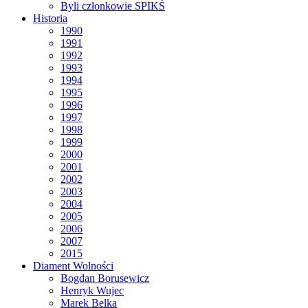
Byli członkowie SPIKŚ
Historia
1990
1991
1992
1993
1994
1995
1996
1997
1998
1999
2000
2001
2002
2003
2004
2005
2006
2007
2015
Diament Wolności
Bogdan Borusewicz
Henryk Wujec
Marek Belka