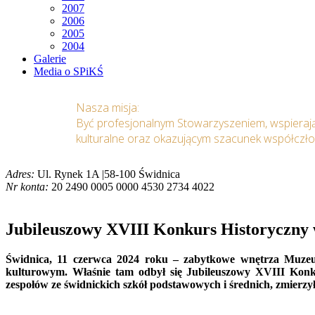
2007
2006
2005
2004
Galerie
Media o SPiKŚ
Nasza misja:
Być profesjonalnym Stowarzyszeniem, wspieraj
kulturalne oraz okazującym szacunek współczł
Adres:
Ul. Rynek 1A |58-100 Świdnica
Nr konta:
20 2490 0005 0000 4530 2734 4022
Jubileuszowy XVIII Konkurs Historyczny w
Świdnica, 11 czerwca 2024 roku – zabytkowe wnętrza Muzeum 
kulturowym. Właśnie tam odbył się Jubileuszowy XVIII Konku
zespołów ze świdnickich szkół podstawowych i średnich, zmierzy