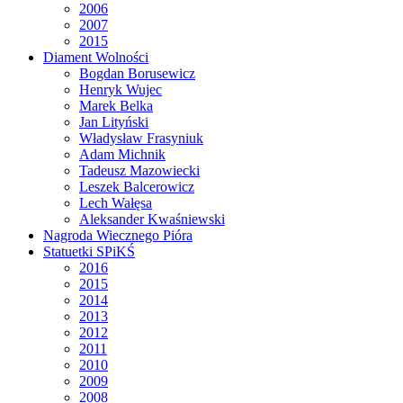
2006
2007
2015
Diament Wolności
Bogdan Borusewicz
Henryk Wujec
Marek Belka
Jan Lityński
Władysław Frasyniuk
Adam Michnik
Tadeusz Mazowiecki
Leszek Balcerowicz
Lech Wałęsa
Aleksander Kwaśniewski
Nagroda Wiecznego Pióra
Statuetki SPiKŚ
2016
2015
2014
2013
2012
2011
2010
2009
2008