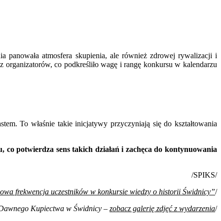
 panowała atmosfera skupienia, ale również zdrowej rywalizacji i
z organizatorów, co podkreśliło wagę i rangę konkursu w kalendarzu
tem. To właśnie takie inicjatywy przyczyniają się do kształtowania
 co potwierdza sens takich działań i zachęca do kontynuowania
/SPIKS/
owa frekwencja uczestników w konkursie wiedzy o historii Świdnicy”
/
m Dawnego Kupiectwa w Świdnicy –
zobacz galerię zdjęć z wydarzenia
/