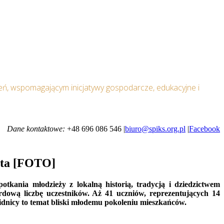
ń, wspomagającym inicjatywy gospodarcze, edukacyjne i
Dane kontaktowe:
+48 696 086 546 |
biuro@spiks.org.pl
|
Facebook
asta [FOTO]
kania młodzieży z lokalną historią, tradycją i dziedzictwem
dową liczbę uczestników. Aż 41 uczniów, reprezentujących 14
widnicy to temat bliski młodemu pokoleniu mieszkańców.