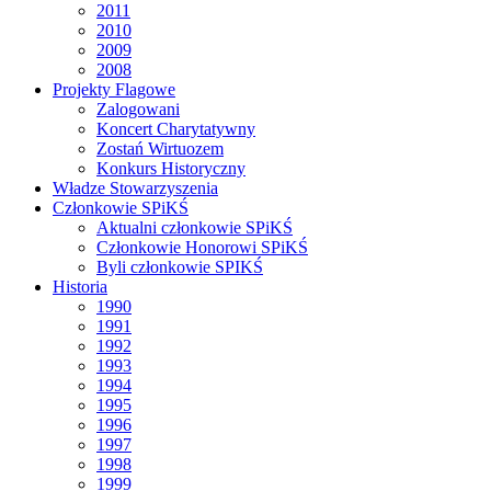
2011
2010
2009
2008
Projekty Flagowe
Zalogowani
Koncert Charytatywny
Zostań Wirtuozem
Konkurs Historyczny
Władze Stowarzyszenia
Członkowie SPiKŚ
Aktualni członkowie SPiKŚ
Członkowie Honorowi SPiKŚ
Byli członkowie SPIKŚ
Historia
1990
1991
1992
1993
1994
1995
1996
1997
1998
1999