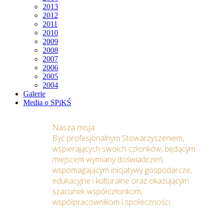
2013
2012
2011
2010
2009
2008
2007
2006
2005
2004
Galerie
Media o SPiKŚ
Nasza misja:
Być profesjonalnym Stowarzyszeniem,
wspierających swoich członków, będącym
miejscem wymiany doświadczeń,
wspomagającym inicjatywy gospodarcze,
edukacyjne i kulturalne oraz okazującym
szacunek współczłonkom,
współpracownikom i społeczności.