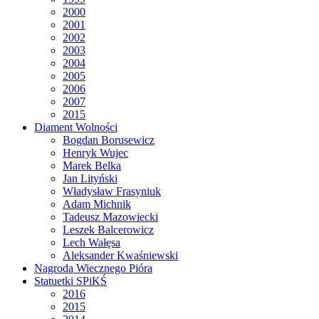
2000
2001
2002
2003
2004
2005
2006
2007
2015
Diament Wolności
Bogdan Borusewicz
Henryk Wujec
Marek Belka
Jan Lityński
Władysław Frasyniuk
Adam Michnik
Tadeusz Mazowiecki
Leszek Balcerowicz
Lech Wałęsa
Aleksander Kwaśniewski
Nagroda Wiecznego Pióra
Statuetki SPiKŚ
2016
2015