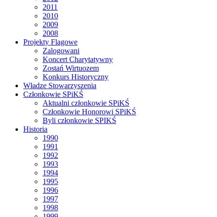
2011
2010
2009
2008
Projekty Flagowe
Zalogowani
Koncert Charytatywny
Zostań Wirtuozem
Konkurs Historyczny
Władze Stowarzyszenia
Członkowie SPiKŚ
Aktualni członkowie SPiKŚ
Członkowie Honorowi SPiKŚ
Byli członkowie SPIKŚ
Historia
1990
1991
1992
1993
1994
1995
1996
1997
1998
1999