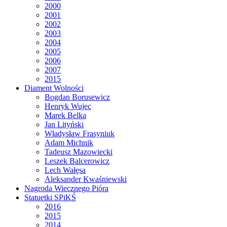
2000
2001
2002
2003
2004
2005
2006
2007
2015
Diament Wolności
Bogdan Borusewicz
Henryk Wujec
Marek Belka
Jan Lityński
Władysław Frasyniuk
Adam Michnik
Tadeusz Mazowiecki
Leszek Balcerowicz
Lech Wałęsa
Aleksander Kwaśniewski
Nagroda Wiecznego Pióra
Statuetki SPiKŚ
2016
2015
2014