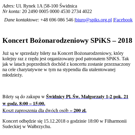
Adres:
Ul. Rynek 1A |58-100 Świdnica
Nr konta:
20 2490 0005 0000 4530 2734 4022
Dane kontaktowe:
+48 696 086 546 |
biuro@spiks.org.pl
|
Facebook
Koncert Bożonarodzeniowy SPiKS – 2018
Już są w sprzedaży bilety na Koncert Bożonarodzeniowy, który
kolejny raz z rzędu jest organizowany pod patronatem SPiKS. Tak
jak w latach poprzednich dochód z koncertu zostanie przeznaczony
na cele charytatywne w tym na stypendia dla utalentowanej
młodzieży.
Świdnicy Pl. Św. Małgorzaty 1-2 pok. 21
Bilety są do zakupu w
w godz. 8:00 – 15:00.
– 200 zł.
Koszt zaproszenia dla dwóch osób
Koncert odbędzie się 15.12.2018 o godzinie 18:00 w Filharmonii
Sudeckiej w Wałbrzychu.