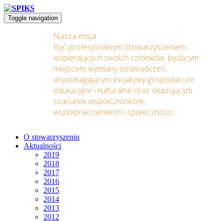
Toggle navigation
Nasza misja:
Być profesjonalnym Stowarzyszeniem,
wspierających swoich członków, będącym
miejscem wymiany doświadczeń,
wspomagającym inicjatywy gospodarcze,
edukacyjne i kulturalne oraz okazującym
szacunek współczłonkom,
współpracownikom i społeczności.
O stowarzyszeniu
Aktualności
2019
2018
2017
2016
2015
2014
2013
2012