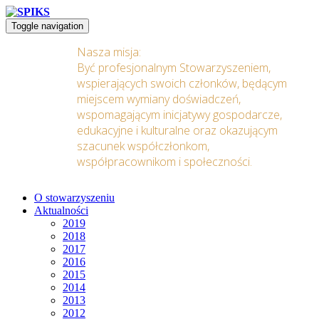
Toggle navigation
Nasza misja:
Być profesjonalnym Stowarzyszeniem,
wspierających swoich członków, będącym
miejscem wymiany doświadczeń,
wspomagającym inicjatywy gospodarcze,
edukacyjne i kulturalne oraz okazującym
szacunek współczłonkom,
współpracownikom i społeczności.
O stowarzyszeniu
Aktualności
2019
2018
2017
2016
2015
2014
2013
2012