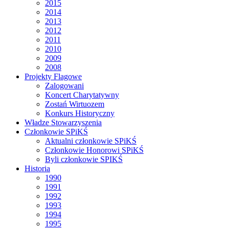
2015
2014
2013
2012
2011
2010
2009
2008
Projekty Flagowe
Zalogowani
Koncert Charytatywny
Zostań Wirtuozem
Konkurs Historyczny
Władze Stowarzyszenia
Członkowie SPiKŚ
Aktualni członkowie SPiKŚ
Członkowie Honorowi SPiKŚ
Byli członkowie SPIKŚ
Historia
1990
1991
1992
1993
1994
1995