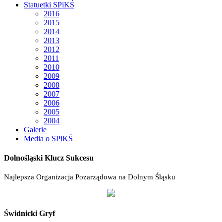
Statuetki SPiKŚ
2016
2015
2014
2013
2012
2011
2010
2009
2008
2007
2006
2005
2004
Galerie
Media o SPiKŚ
Dolnośląski Klucz Sukcesu
Najlepsza Organizacja Pozarządowa na Dolnym Śląsku
Świdnicki Gryf