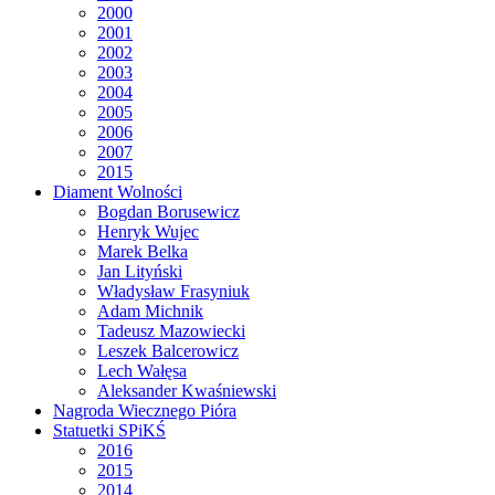
2000
2001
2002
2003
2004
2005
2006
2007
2015
Diament Wolności
Bogdan Borusewicz
Henryk Wujec
Marek Belka
Jan Lityński
Władysław Frasyniuk
Adam Michnik
Tadeusz Mazowiecki
Leszek Balcerowicz
Lech Wałęsa
Aleksander Kwaśniewski
Nagroda Wiecznego Pióra
Statuetki SPiKŚ
2016
2015
2014