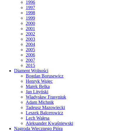
1996
1997
1998
1999
2000
2001
2002
2003
2004
2005
2006
2007
2015
Diament Wolności
Bogdan Borusewicz
Henryk Wujec
Marek Belka
Jan Lityński
Władysław Frasyniuk
Adam Michnik
Tadeusz Mazowiecki
Leszek Balcerowicz
Lech Wałęsa
Aleksander Kwaśniewski
Nagroda Wiecznego Pióra