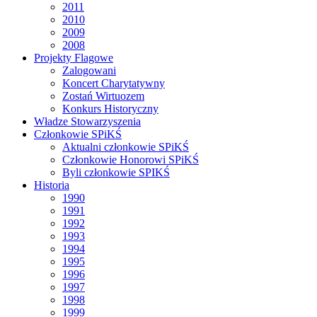
2011
2010
2009
2008
Projekty Flagowe
Zalogowani
Koncert Charytatywny
Zostań Wirtuozem
Konkurs Historyczny
Władze Stowarzyszenia
Członkowie SPiKŚ
Aktualni członkowie SPiKŚ
Członkowie Honorowi SPiKŚ
Byli członkowie SPIKŚ
Historia
1990
1991
1992
1993
1994
1995
1996
1997
1998
1999