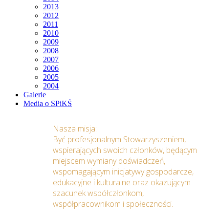
2013
2012
2011
2010
2009
2008
2007
2006
2005
2004
Galerie
Media o SPiKŚ
Nasza misja:
Być profesjonalnym Stowarzyszeniem,
wspierających swoich członków, będącym
miejscem wymiany doświadczeń,
wspomagającym inicjatywy gospodarcze,
edukacyjne i kulturalne oraz okazującym
szacunek współczłonkom,
współpracownikom i społeczności.