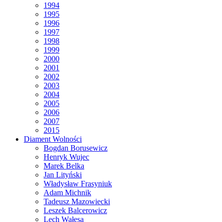
1994
1995
1996
1997
1998
1999
2000
2001
2002
2003
2004
2005
2006
2007
2015
Diament Wolności
Bogdan Borusewicz
Henryk Wujec
Marek Belka
Jan Lityński
Władysław Frasyniuk
Adam Michnik
Tadeusz Mazowiecki
Leszek Balcerowicz
Lech Wałęsa