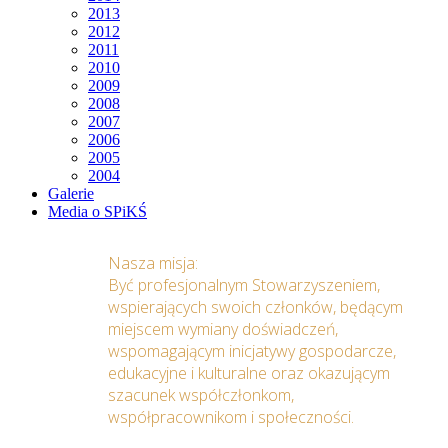
2013
2012
2011
2010
2009
2008
2007
2006
2005
2004
Galerie
Media o SPiKŚ
Nasza misja:
Być profesjonalnym Stowarzyszeniem,
wspierających swoich członków, będącym
miejscem wymiany doświadczeń,
wspomagającym inicjatywy gospodarcze,
edukacyjne i kulturalne oraz okazującym
szacunek współczłonkom,
współpracownikom i społeczności.