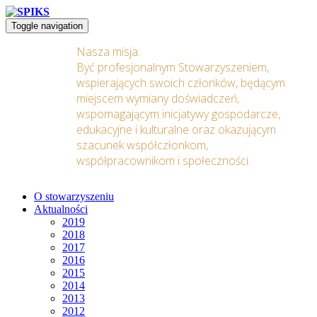
Toggle navigation
Nasza misja:
Być profesjonalnym Stowarzyszeniem,
wspierających swoich członków, będącym
miejscem wymiany doświadczeń,
wspomagającym inicjatywy gospodarcze,
edukacyjne i kulturalne oraz okazującym
szacunek współczłonkom,
współpracownikom i społeczności.
O stowarzyszeniu
Aktualności
2019
2018
2017
2016
2015
2014
2013
2012