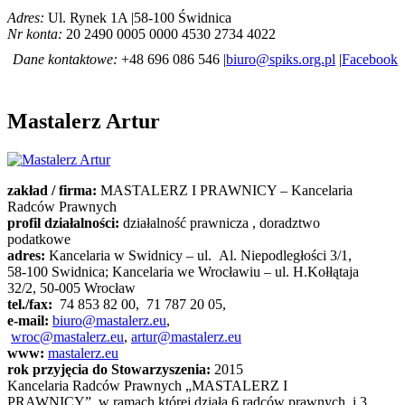
Adres:
Ul. Rynek 1A |58-100 Świdnica
Nr konta:
20 2490 0005 0000 4530 2734 4022
Dane kontaktowe:
+48 696 086 546 |
biuro@spiks.org.pl
|
Facebook
Mastalerz Artur
zakład / firma:
MASTALERZ I PRAWNICY – Kancelaria
Radców Prawnych
profil działalności:
działalność prawnicza , doradztwo
podatkowe
adres:
Kancelaria w Swidnicy – ul.
Al. Niepodległości 3/1,
58-100 Swidnica; Kancelaria we Wrocławiu – ul. H.Kołłątaja
32/2, 50-005 Wrocław
tel./fax:
74 853 82 00,
71 787 20 05,
e-mail:
biuro@mastalerz.eu
,
wroc@mastalerz.eu
,
artur@mastalerz.eu
www:
mastalerz.eu
rok przyjęcia do Stowarzyszenia:
2015
Kancelaria Radców Prawnych „MASTALERZ I
PRAWNICY”, w ramach której działa 6 radców prawnych i 3