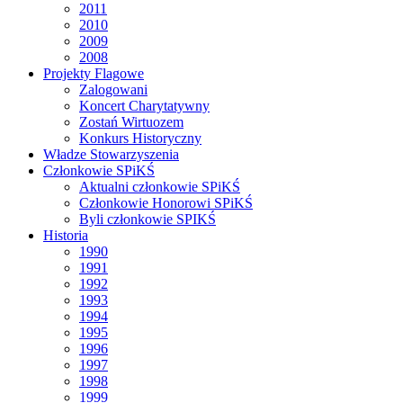
2011
2010
2009
2008
Projekty Flagowe
Zalogowani
Koncert Charytatywny
Zostań Wirtuozem
Konkurs Historyczny
Władze Stowarzyszenia
Członkowie SPiKŚ
Aktualni członkowie SPiKŚ
Członkowie Honorowi SPiKŚ
Byli członkowie SPIKŚ
Historia
1990
1991
1992
1993
1994
1995
1996
1997
1998
1999