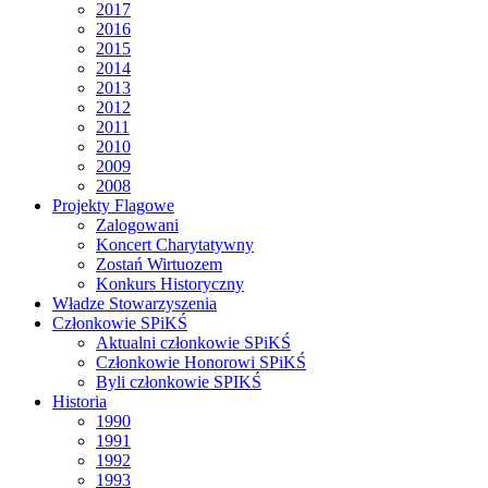
2017
2016
2015
2014
2013
2012
2011
2010
2009
2008
Projekty Flagowe
Zalogowani
Koncert Charytatywny
Zostań Wirtuozem
Konkurs Historyczny
Władze Stowarzyszenia
Członkowie SPiKŚ
Aktualni członkowie SPiKŚ
Członkowie Honorowi SPiKŚ
Byli członkowie SPIKŚ
Historia
1990
1991
1992
1993