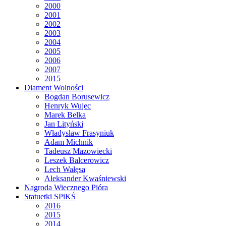
2000
2001
2002
2003
2004
2005
2006
2007
2015
Diament Wolności
Bogdan Borusewicz
Henryk Wujec
Marek Belka
Jan Lityński
Władysław Frasyniuk
Adam Michnik
Tadeusz Mazowiecki
Leszek Balcerowicz
Lech Wałęsa
Aleksander Kwaśniewski
Nagroda Wiecznego Pióra
Statuetki SPiKŚ
2016
2015
2014