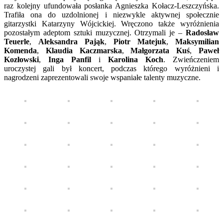
raz kolejny ufundowała posłanka Agnieszka Kołacz-Leszczyńska.
Trafiła ona do uzdolnionej i niezwykle aktywnej społecznie
gitarzystki Katarzyny Wójcickiej. Wręczono także wyróżnienia
pozostałym adeptom sztuki muzycznej. Otrzymali je –
Radosław
Teuerle
,
Aleksandra Pająk
,
Piotr Matejuk
,
Maksymilian
Komenda
,
Klaudia Kaczmarska
,
Małgorzata Kuś
,
Paweł
Kozłowski
,
Inga Panfil
i
Karolina Koch
. Zwieńczeniem
uroczystej gali był koncert, podczas którego wyróżnieni i
nagrodzeni zaprezentowali swoje wspaniałe talenty muzyczne.