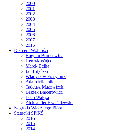
2000
2001
2002
2003
2004
2005
2006
2007
2015
Diament Wolności
Bogdan Borusewicz
Henryk Wujec
Marek Belka
Jan Lityński
Władysław Frasyniuk
Adam Michnik
Tadeusz Mazowiecki
Leszek Balcerowicz
Lech Wałęsa
Aleksander Kwaśniewski
Nagroda Wiecznego Pióra
Statuetki SPiKŚ
2016
2015
2014