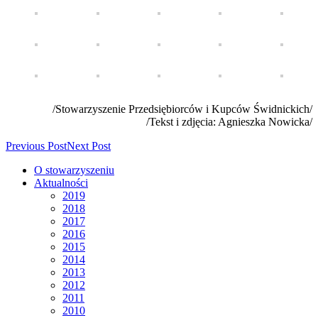
/Stowarzyszenie Przedsiębiorców i Kupców Świdnickich/
/Tekst i zdjęcia: Agnieszka Nowicka/
Previous Post
Next Post
O stowarzyszeniu
Aktualności
2019
2018
2017
2016
2015
2014
2013
2012
2011
2010