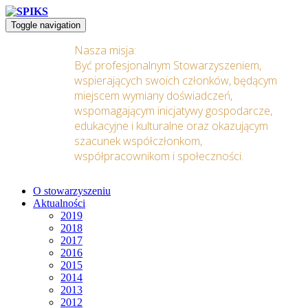
Toggle navigation
Nasza misja:
Być profesjonalnym Stowarzyszeniem,
wspierających swoich członków, będącym
miejscem wymiany doświadczeń,
wspomagającym inicjatywy gospodarcze,
edukacyjne i kulturalne oraz okazującym
szacunek współczłonkom,
współpracownikom i społeczności.
O stowarzyszeniu
Aktualności
2019
2018
2017
2016
2015
2014
2013
2012