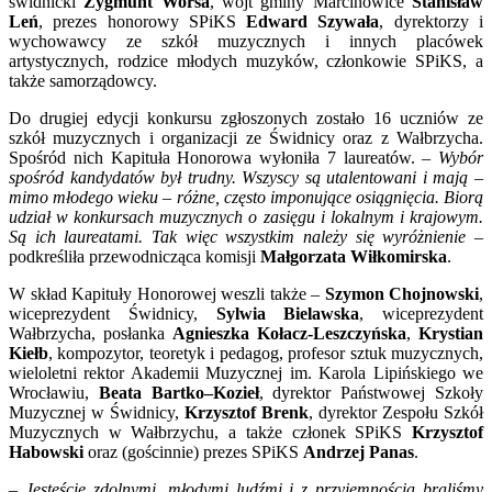
świdnicki
Zygmunt Worsa
, wójt gminy Marcinowice
Stanisław
Leń
, prezes honorowy SPiKS
Edward Szywała
, dyrektorzy i
wychowawcy ze szkół muzycznych i innych placówek
artystycznych, rodzice młodych muzyków, członkowie SPiKS, a
także samorządowcy.
Do drugiej edycji konkursu zgłoszonych zostało 16 uczniów ze
szkół muzycznych i organizacji ze Świdnicy oraz z Wałbrzycha.
Spośród nich Kapituła Honorowa wyłoniła 7 laureatów. –
Wybór
spośród kandydatów był trudny. Wszyscy są utalentowani i mają –
mimo młodego wieku – różne, często imponujące osiągnięcia. Biorą
udział w konkursach muzycznych o zasięgu i lokalnym i krajowym.
Są ich laureatami. Tak więc wszystkim należy się wyróżnienie
–
podkreśliła przewodnicząca komisji
Małgorzata Wiłkomirska
.
W skład Kapituły Honorowej weszli także –
Szymon Chojnowski
,
wiceprezydent Świdnicy,
Sylwia Bielawska
, wiceprezydent
Wałbrzycha, posłanka
Agnieszka Kołacz-Leszczyńska
,
Krystian
Kiełb
, kompozytor, teoretyk i pedagog, profesor sztuk muzycznych,
wieloletni rektor Akademii Muzycznej im. Karola Lipińskiego we
Wrocławiu,
Beata Bartko–Kozieł
, dyrektor Państwowej Szkoły
Muzycznej w Świdnicy,
Krzysztof Brenk
, dyrektor Zespołu Szkół
Muzycznych w Wałbrzychu, a także członek SPiKS
Krzysztof
Habowski
oraz (gościnnie) prezes SPiKS
Andrzej Panas
.
–
Jesteście zdolnymi, młodymi ludźmi i z przyjemnością braliśmy