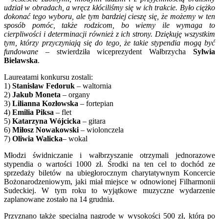
udział w obradach, a wręcz kłóciliśmy się w ich trakcie. Było ciężko
dokonać tego wyboru, ale tym bardziej cieszę się, że możemy w ten
sposób pomóc, także rodzicom, bo wiemy ile wymaga to
cierpliwości i determinacji również z ich strony. Dziękuję wszystkim
tym, którzy przyczyniają się do tego, że takie stypendia mogą być
fundowane
– stwierdziła wiceprezydent Wałbrzycha
Sylwia
Bielawska
.
Laureatami konkursu zostali:
1)
Stanisław Fedoruk
– waltornia
2)
Jakub Moneta
– organy
3)
Lilianna Kozłowska
– fortepian
4)
Emilia Piksa
– flet
5)
Katarzyna Wójcicka
– gitara
6)
Miłosz Nowakowski
– wiolonczela
7)
Oliwia Walicka
– wokal
Młodzi świdniczanie i wałbrzyszanie otrzymali jednorazowe
stypendia o wartości 1000 zł. Środki na ten cel to dochód ze
sprzedaży biletów na ubiegłorocznym charytatywnym Koncercie
Bożonarodzeniowym, jaki miał miejsce w odnowionej Filharmonii
Sudeckiej. W tym roku to wyjątkowe muzyczne wydarzenie
zaplanowane zostało na 14 grudnia.
Przyznano także specjalną nagrodę w wysokości 500 zł, którą po