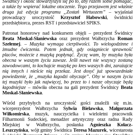
Świdnicy i okolic stowarzyszyli się po to, aby razem sobie pomagać,
a także by wspierać lokalne otoczenie. Tego przejawem jest właśnie
druga już edycja programu „Zostań Wirtuozem”
– wyjaśniał
prowadzący uroczystość
Krzysztof Habowski
, świdnicki
przedsiębiorca, prezes RST i przedstawiciel SPIKS.
Patronat honorowy nad konkursem objęli – prezydent Świdnicy
Beata Moskal-Słaniewska
oraz prezydent Wałbrzycha
Roman
Szełemej
. –
Muzyka wymaga cierpliwości. To wielogodzinne i
żmudne ćwiczenia. Potem jednak, gdy osiągniecie sprawność
placów, możecie z muzyką popłynąć. Życzę wam, by muzyka była
obecna w waszym życiu zawsze. Jeśli nawet nie wszyscy zostaną
zawodowcami, to kochajcie muzykę po kres waszych dni, zarażajcie
nią innych i nieście nią przekaz. Jest dosyć już spowszedniałe
powiedzenie, że „muzyka łagodzi obyczaje”. Oby w naszym życiu
tej muzyki było jak najwięcej, bo przez to i nasze obyczaje będą
łagodniejsze
– mówiła obecna na gali prezydent Świdnicy
Beata
Moskal-Słaniewska
.
Wśród przybyłych na uroczystość gości znaleźli się m.in.
wiceprezydent Wałbrzycha
Sylwia Bielawska
,
Małgorzata
Wiłkomirska
, muzyk, nauczycielka i wieloletni pracownik
Filharmonii Sudeckiej, menadżer artystyczny oraz radna Rady
Miejskiej w Wałbrzychu, posłanka
Agnieszka Kołacz-
Leszczyńska
, wójt gminy Świdnica
Teresa Mazurek
, wicestarosta