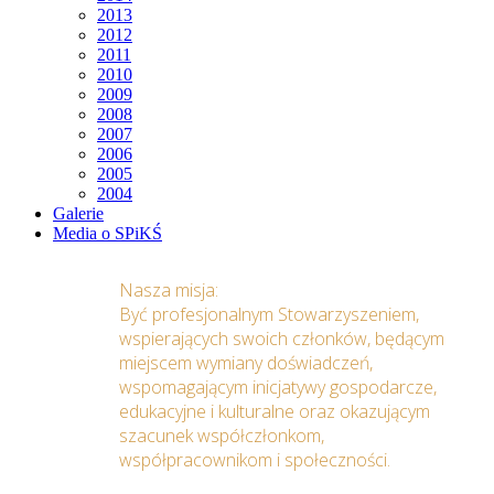
2013
2012
2011
2010
2009
2008
2007
2006
2005
2004
Galerie
Media o SPiKŚ
Nasza misja:
Być profesjonalnym Stowarzyszeniem,
wspierających swoich członków, będącym
miejscem wymiany doświadczeń,
wspomagającym inicjatywy gospodarcze,
edukacyjne i kulturalne oraz okazującym
szacunek współczłonkom,
współpracownikom i społeczności.