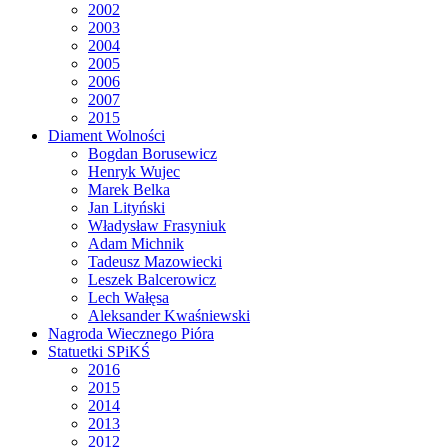
2002
2003
2004
2005
2006
2007
2015
Diament Wolności
Bogdan Borusewicz
Henryk Wujec
Marek Belka
Jan Lityński
Władysław Frasyniuk
Adam Michnik
Tadeusz Mazowiecki
Leszek Balcerowicz
Lech Wałęsa
Aleksander Kwaśniewski
Nagroda Wiecznego Pióra
Statuetki SPiKŚ
2016
2015
2014
2013
2012