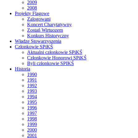
2009
2008
Projekty Flagowe
Zalogowani
Koncert Charytatywny
Zostań Wirtuozem
Konkurs Historyczny
Władze Stowarzyszenia
Członkowie SPiKŚ
Aktualni członkowie SPiKŚ
Członkowie Honorowi SPiKŚ
Byli członkowie SPIKŚ
Historia
1990
1991
1992
1993
1994
1995
1996
1997
1998
1999
2000
2001