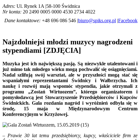
Adres:
Ul. Rynek 1A |58-100 Świdnica
Nr konta:
20 2490 0005 0000 4530 2734 4022
Dane kontaktowe:
+48 696 086 546 |
biuro@spiks.org.pl
|
Facebook
Najzdolniejsi młodzi muzycy nagrodzeni
stypendiami [ZDJĘCIA]
Muzyka jest ich największą pasją. Są niezwykle utalentowani i
już mimo tak młodego wieku mogą pochwalić się osiągnięciami.
Nadal szlifują swój warsztat, ale w przyszłości mogą stać się
wspaniałymi reprezentantami Świdnicy i Wałbrzycha. Ich
naukę i rozwój mają wspomóc stypendia, jakie otrzymali z
programu „Zostań Wirtuozem”, którego organizatorem i
pomysłodawcą jest Stowarzyszenie Przedsiębiorców i Kupców
Świdnickich. Gala rozdania nagród i wyróżnień odbyła się w
środę, 15 maja w Międzynarodowym Centrum
Konferencyjnym w Krzyżowej.
–
Prawie 30 lat temu przedsiębiorcy, kupcy, właściciele firm ze