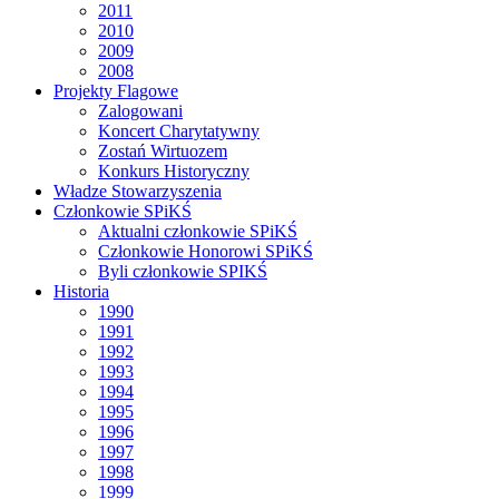
2011
2010
2009
2008
Projekty Flagowe
Zalogowani
Koncert Charytatywny
Zostań Wirtuozem
Konkurs Historyczny
Władze Stowarzyszenia
Członkowie SPiKŚ
Aktualni członkowie SPiKŚ
Członkowie Honorowi SPiKŚ
Byli członkowie SPIKŚ
Historia
1990
1991
1992
1993
1994
1995
1996
1997
1998
1999