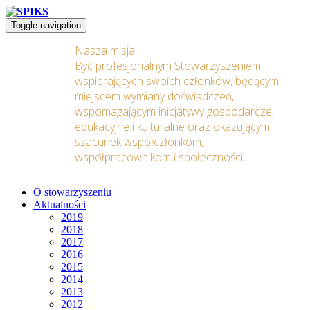
Toggle navigation
Nasza misja:
Być profesjonalnym Stowarzyszeniem,
wspierających swoich członków, będącym
miejscem wymiany doświadczeń,
wspomagającym inicjatywy gospodarcze,
edukacyjne i kulturalne oraz okazującym
szacunek współczłonkom,
współpracownikom i społeczności.
O stowarzyszeniu
Aktualności
2019
2018
2017
2016
2015
2014
2013
2012