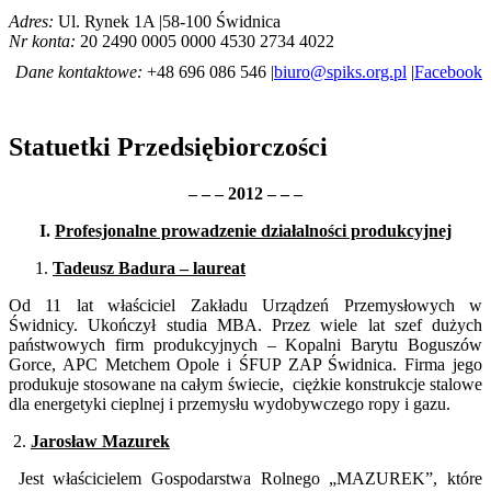
Adres:
Ul. Rynek 1A |58-100 Świdnica
Nr konta:
20 2490 0005 0000 4530 2734 4022
Dane kontaktowe:
+48 696 086 546 |
biuro@spiks.org.pl
|
Facebook
Statuetki Przedsiębiorczości
– – – 2012 – – –
I.
Profesjonalne prowadzenie działalności produkcyjnej
Tadeusz Badura
– laureat
Od 11 lat właściciel Zakładu Urządzeń Przemysłowych w
Świdnicy. Ukończył studia MBA. Przez wiele lat szef dużych
państwowych firm produkcyjnych – Kopalni Barytu Boguszów
Gorce, APC Metchem Opole i ŚFUP ZAP Świdnica. Firma jego
produkuje stosowane na całym świecie, ciężkie konstrukcje stalowe
dla energetyki cieplnej i przemysłu wydobywczego ropy i gazu.
2.
Jarosław Mazurek
Jest właścicielem Gospodarstwa Rolnego „MAZUREK”, które