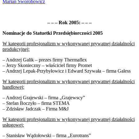
Marian Sworobowicz
– – – Rok 2005: – – –
Nominacje do Statuetki Przedsiębiorczości 2005
W kategorii profesjonalizm w wykonywanej prywatnej działalności
produkcyjnej:
– Andrzej Galik – prezes firmy Thermaflex
– Jerzy Skonieczny – właściciel firmy Promet
– Andrzej Lepak-Przybyłowicz i Edward Szywała – firma Galess
W kategorii profesjonalizm w wykonywanej prywatnej działalności
handlowej:
– Andrzej Grajewski – firma „Grajewscy”
– Stefan Boczyło – firma STEMA
– Zdzisław Jadczak – Firma M&J
W kategorii profesjonalizm w wykonywanej prywatnej działalności
usługowej:
– Stanisław Wądołowski – firma „Eurotrans”