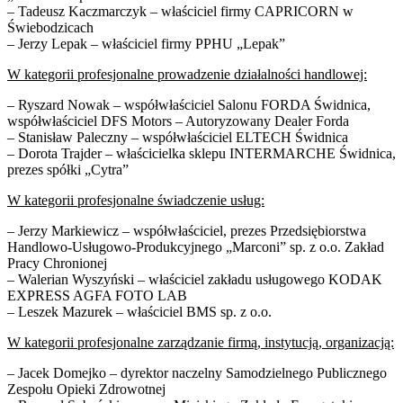
– Tadeusz Kaczmarczyk – właściciel firmy CAPRICORN w
Świebodzicach
– Jerzy Lepak – właściciel firmy PPHU „Lepak”
W kategorii profesjonalne prowadzenie działalności handlowej:
– Ryszard Nowak – współwłaściciel Salonu FORDA Świdnica,
współwłaściciel DFS Motors – Autoryzowany Dealer Forda
– Stanisław Paleczny – współwłaściciel ELTECH Świdnica
– Dorota Trajder – właścicielka sklepu INTERMARCHE Świdnica,
prezes spółki „Cytra”
W kategorii profesjonalne świadczenie usług:
– Jerzy Markiewicz – współwłaściciel, prezes Przedsiębiorstwa
Handlowo-Usługowo-Produkcyjnego „Marconi” sp. z o.o. Zakład
Pracy Chronionej
– Walerian Wyszyński – właściciel zakładu usługowego KODAK
EXPRESS AGFA FOTO LAB
– Leszek Mazurek – właściciel BMS sp. z o.o.
W kategorii profesjonalne zarządzanie firmą, instytucją, organizacją:
– Jacek Domejko – dyrektor naczelny Samodzielnego Publicznego
Zespołu Opieki Zdrowotnej