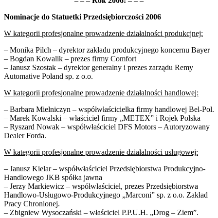
– – – Rok 2006: – – –
Nominacje do Statuetki Przedsiębiorczości 2006
W kategorii profesjonalne prowadzenie działalności produkcjnej:
– Monika Pilch – dyrektor zakładu produkcyjnego koncernu Bayer
– Bogdan Kowalik – prezes firmy Comfort
– Janusz Szostak – dyrektor generalny i prezes zarządu Remy
Automative Poland sp. z o.o.
W kategorii profesjonalne prowadzenie działalności handlowej:
– Barbara Mielniczyn – współwłaścicielka firmy handlowej Bel-Pol.
– Marek Kowalski – właściciel firmy „METEX” i Rojek Polska
– Ryszard Nowak – współwłaściciel DFS Motors – Autoryzowany
Dealer Forda.
W kategorii profesjonalne prowadzenie działalności usługowej:
– Janusz Kielar – współwłaściciel Przedsiębiorstwa Produkcyjno-
Handlowego JKB spółka jawna
– Jerzy Markiewicz – współwłaściciel, prezes Przedsiębiorstwa
Handlowo-Usługowo-Produkcyjnego „Marconi” sp. z o.o. Zakład
Pracy Chronionej.
– Zbigniew Wysoczański – właściciel P.P.U.H. „Drog – Ziem”.