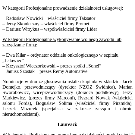
W kategorii Profesjonalne prowadzenie działalności usługowej:
– Radosław Nowicki – właściciel firmy Taksator
– Jerzy Skonieczny – właściciel firmy Promet
– Dariusz Witrykus – współwłaściciel firmy Lider
W kategorii Profesjonalne wykonywanie wolnego zawodu lub
zarządzanie firmą:
– Ewa Kilar – ordynator oddziału onkologicznego w szpitalu
„Latawiec”
– Krzysztof Wieczorkowski – prezes spółki „Sonel”
– Janusz Szostak – prezes Remy Automative
Nominacje w drodze głosowania ustaliła kapituła w składzie: Jacek
Domejko, przewodniczący (dyrektor NZOZ Świdnica), Marian
Sworobowicz, wiceprzewodniczący (doradca podatkowy), Jerzy
Markiewicz, (prezes firmy Marconi), Ryszard Nowak (właściciel
salonu Forda), Bogusław Solima (właściciel firmy Piramida),
Leszek Mazurek (specjalista w zakresie zarządu i obrotu
nieruchomościami).
Laureaci:
W kategorii: „Profesjonalne prowadzenie działalności produkcyjnej”