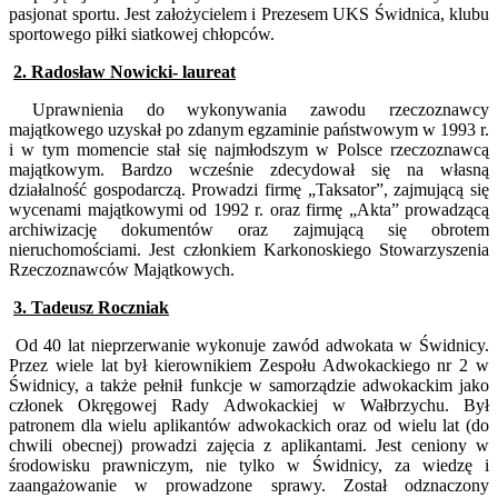
pasjonat sportu. Jest założycielem i Prezesem UKS Świdnica, klubu
sportowego piłki siatkowej chłopców.
2. Radosław Nowicki- laureat
Uprawnienia do wykonywania zawodu rzeczoznawcy
majątkowego uzyskał po zdanym egzaminie państwowym w 1993 r.
i w tym momencie stał się najmłodszym w Polsce rzeczoznawcą
majątkowym. Bardzo wcześnie zdecydował się na własną
działalność gospodarczą. Prowadzi firmę „Taksator”, zajmującą się
wycenami majątkowymi od 1992 r. oraz firmę „Akta” prowadzącą
archiwizację dokumentów oraz zajmującą się obrotem
nieruchomościami. Jest członkiem Karkonoskiego Stowarzyszenia
Rzeczoznawców Majątkowych.
3. Tadeusz Roczniak
Od 40 lat nieprzerwanie wykonuje zawód adwokata w Świdnicy.
Przez wiele lat był kierownikiem Zespołu Adwokackiego nr 2 w
Świdnicy, a także pełnił funkcje w samorządzie adwokackim jako
członek Okręgowej Rady Adwokackiej w Wałbrzychu. Był
patronem dla wielu aplikantów adwokackich oraz od wielu lat (do
chwili obecnej) prowadzi zajęcia z aplikantami. Jest ceniony w
środowisku prawniczym, nie tylko w Świdnicy, za wiedzę i
zaangażowanie w prowadzone sprawy. Został odznaczony