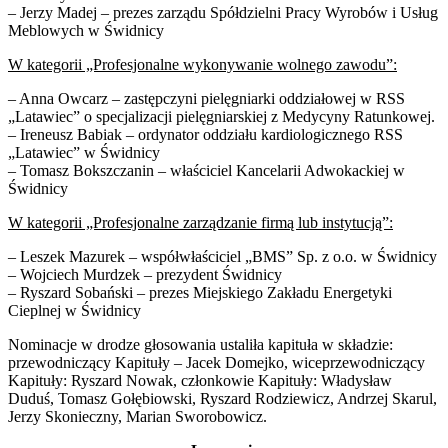
– Jerzy Madej – prezes zarządu Spółdzielni Pracy Wyrobów i Usług
Meblowych w Świdnicy
W kategorii „Profesjonalne wykonywanie wolnego zawodu”:
– Anna Owcarz – zastępczyni pielęgniarki oddziałowej w RSS
„Latawiec” o specjalizacji pielęgniarskiej z Medycyny Ratunkowej.
– Ireneusz Babiak – ordynator oddziału kardiologicznego RSS
„Latawiec” w Świdnicy
– Tomasz Bokszczanin – właściciel Kancelarii Adwokackiej w
Świdnicy
W kategorii „Profesjonalne zarządzanie firmą lub instytucją”:
– Leszek Mazurek – współwłaściciel „BMS” Sp. z o.o. w Świdnicy
– Wojciech Murdzek – prezydent Świdnicy
– Ryszard Sobański – prezes Miejskiego Zakładu Energetyki
Cieplnej w Świdnicy
Nominacje w drodze głosowania ustaliła kapituła w składzie:
przewodniczący Kapituły – Jacek Domejko, wiceprzewodniczący
Kapituły: Ryszard Nowak, członkowie Kapituły: Władysław
Duduś, Tomasz Gołębiowski, Ryszard Rodziewicz, Andrzej Skarul,
Jerzy Skonieczny, Marian Sworobowicz.