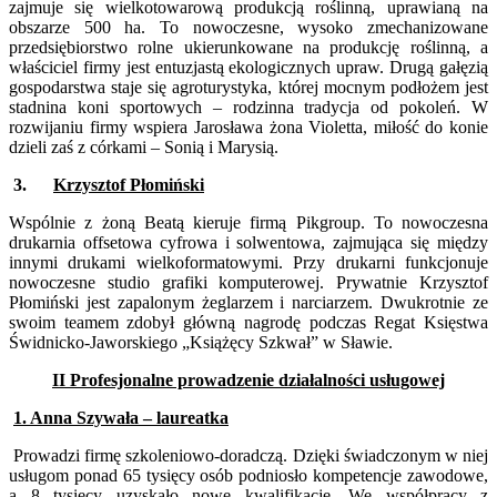
zajmuje się wielkotowarową produkcją roślinną, uprawianą na
obszarze 500 ha. To nowoczesne, wysoko zmechanizowane
przedsiębiorstwo rolne ukierunkowane na produkcję roślinną, a
właściciel firmy jest entuzjastą ekologicznych upraw. Drugą gałęzią
gospodarstwa staje się agroturystyka, której mocnym podłożem jest
stadnina koni sportowych – rodzinna tradycja od pokoleń. W
rozwijaniu firmy wspiera Jarosława żona Violetta, miłość do konie
dzieli zaś z córkami – Sonią i Marysią.
3.
Krzysztof Płomiński
Wspólnie z żoną Beatą kieruje firmą Pikgroup. To nowoczesna
drukarnia offsetowa cyfrowa i solwentowa, zajmująca się między
innymi drukami wielkoformatowymi. Przy drukarni funkcjonuje
nowoczesne studio grafiki komputerowej. Prywatnie Krzysztof
Płomiński jest zapalonym żeglarzem i narciarzem. Dwukrotnie ze
swoim teamem zdobył główną nagrodę podczas Regat Księstwa
Świdnicko-Jaworskiego „Książęcy Szkwał” w Sławie.
II Profesjonalne prowadzenie działalności usługowej
1. Anna Szywała – laureatka
Prowadzi firmę szkoleniowo-doradczą. Dzięki świadczonym w niej
usługom ponad 65 tysięcy osób podniosło kompetencje zawodowe,
a 8 tysięcy uzyskało nowe kwalifikacje. We współpracy z