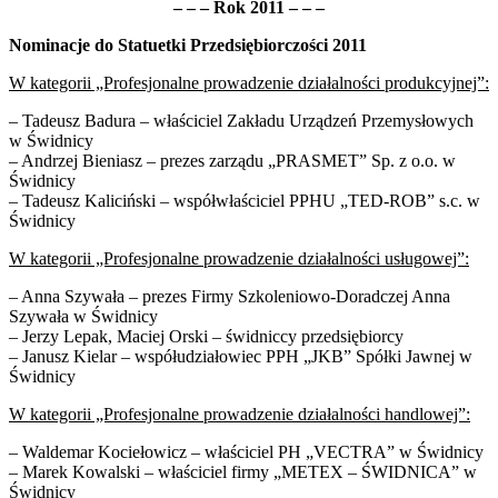
– – – Rok 2011 – – –
Nominacje do Statuetki Przedsiębiorczości 2011
W kategorii „Profesjonalne prowadzenie działalności produkcyjnej”:
– Tadeusz Badura – właściciel Zakładu Urządzeń Przemysłowych
w Świdnicy
– Andrzej Bieniasz – prezes zarządu „PRASMET” Sp. z o.o. w
Świdnicy
– Tadeusz Kaliciński – współwłaściciel PPHU „TED-ROB” s.c. w
Świdnicy
W kategorii „Profesjonalne prowadzenie działalności usługowej”:
– Anna Szywała – prezes Firmy Szkoleniowo-Doradczej Anna
Szywała w Świdnicy
– Jerzy Lepak, Maciej Orski – świdniccy przedsiębiorcy
– Janusz Kielar – współudziałowiec PPH „JKB” Spółki Jawnej w
Świdnicy
W kategorii „Profesjonalne prowadzenie działalności handlowej”:
– Waldemar Kociełowicz – właściciel PH „VECTRA” w Świdnicy
– Marek Kowalski – właściciel firmy „METEX – ŚWIDNICA” w
Świdnicy