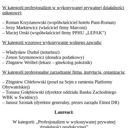
W kategorii profesjonalizm w wykonywanej prywatnej działalności
usługowej:
– Roman Krzyżanowski (współwłaściciel hotelu Piast-Roman)
– Jerzy Markiewicz (właściciel firmy Marconi)
– Maciej Orski (współwłaściciel firmy PPHU „LEPAK”)
W kategorii wzorowe wykonywanie wolnego zawodu:
– Władysław Duduś (notariusz)
– Zenon Szymonowicz (doradca podatkowy)
– Zbigniew Wróbel (lekarz – ginekolog położnik)
W kategorii profesjonalne zarządzanie firmą, instytucją, organizacją:
– Zbigniew Chlebowski (poseł na Sejm z ramienia Platformy
Obywatelskiej)
– Tomasz Gołębiowski (dyrektor oddziału Banku Zachodniego
WBK w Świdnicy)
– Janusz Szostak (dyrektor generalny, prezes zarządu Elmot DR)
Laureaci:
W kategorii: „Profesjonalizm w wykonywanej prywatnej
działalności produkcyjnej”