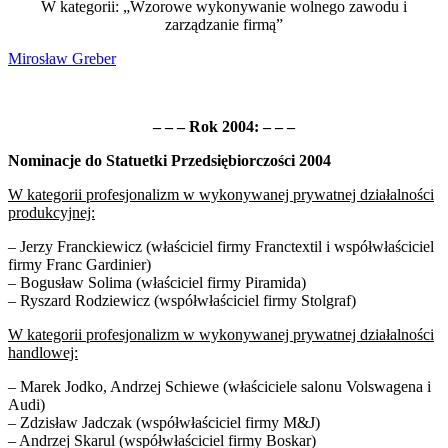
W kategorii: „Wzorowe wykonywanie wolnego zawodu i
zarządzanie firmą”
Mirosław Greber
– – – Rok 2004: – – –
Nominacje do Statuetki Przedsiębiorczości 2004
W kategorii profesjonalizm w wykonywanej prywatnej działalności
produkcyjnej:
– Jerzy Franckiewicz (właściciel firmy Franctextil i współwłaściciel
firmy Franc Gardinier)
– Bogusław Solima (właściciel firmy Piramida)
– Ryszard Rodziewicz (współwłaściciel firmy Stolgraf)
W kategorii profesjonalizm w wykonywanej prywatnej działalności
handlowej:
– Marek Jodko, Andrzej Schiewe (właściciele salonu Volswagena i
Audi)
– Zdzisław Jadczak (współwłaściciel firmy M&J)
– Andrzej Skarul (współwłaściciel firmy Boskar)