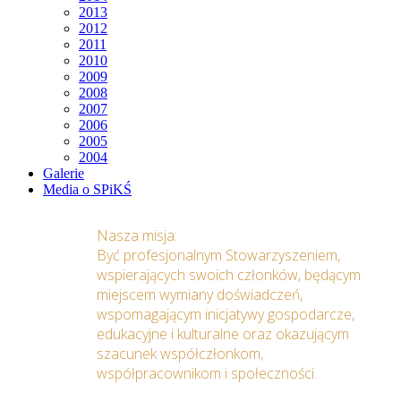
2013
2012
2011
2010
2009
2008
2007
2006
2005
2004
Galerie
Media o SPiKŚ
Nasza misja:
Być profesjonalnym Stowarzyszeniem,
wspierających swoich członków, będącym
miejscem wymiany doświadczeń,
wspomagającym inicjatywy gospodarcze,
edukacyjne i kulturalne oraz okazującym
szacunek współczłonkom,
współpracownikom i społeczności.