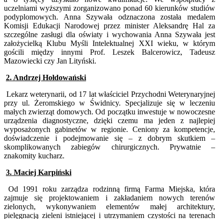
uczelniami wyższymi zorganizowano ponad 60 kierunków studiów
podyplomowych. Anna Szywała odznaczona została medalem
Komisji Edukacji Narodowej przez minister Aleksandrę Hal za
szczególne zasługi dla oświaty i wychowania Anna Szywała jest
założycielką Klubu Myśli Intelektualnej XXI wieku, w którym
gościli między innymi Prof. Leszek Balcerowicz, Tadeusz
Mazowiecki czy Jan Lityński.
2. Andrzej Hołdowański
Lekarz weterynarii, od 17 lat właściciel Przychodni Weterynaryjnej
przy ul. Żeromskiego w Świdnicy. Specjalizuje się w leczeniu
małych zwierząt domowych. Od początku inwestuje w nowoczesne
urządzenia diagnostyczne, dzięki czemu ma jeden z najlepiej
wyposażonych gabinetów w regionie. Ceniony za kompetencje,
doświadczenie i podejmowanie się – z dobrym skutkiem –
skomplikowanych zabiegów chirurgicznych. Prywatnie –
znakomity kucharz.
3. Maciej Karpiński
Od 1991 roku zarządza rodzinną firmą Farma Miejska, która
zajmuje się projektowaniem i zakładaniem nowych terenów
zielonych, wykonywaniem elementów małej architektury,
pielęgnacją zieleni istniejącej i utrzymaniem czystości na terenach