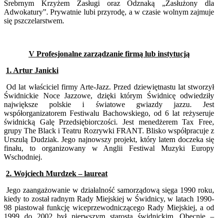
Srebrnym Krzyżem Zasługi oraz Odznaką „Zasłużony dla
Adwokatury”. Prywatnie lubi przyrodę, a w czasie wolnym zajmuje
się pszczelarstwem.
V Profesjonalne zarządzanie firmą lub instytucją
1. Artur Janicki
Od lat właściciel firmy Arte-Jazz. Przed dziewiętnastu lat stworzył
Świdnickie Noce Jazzowe, dzięki którym Świdnicę odwiedziły
największe polskie i światowe gwiazdy jazzu. Jest
współorganizatorem Festiwalu Bachowskiego, od 6 lat reżyseruje
świdnicką Galę Przedsiębiorczości. Jest menedżerem Tax Free,
grupy The Black i Teatru Rozrywki FRANT. Blisko współpracuje z
Urszulą Dudziak. Jego najnowszy projekt, który latem doczeka się
finału, to organizowany w Anglii Festiwal Muzyki Europy
Wschodniej.
2. Wojciech Murdzek – laureat
Jego zaangażowanie w działalność samorządową sięga 1990 roku,
kiedy to został radnym Rady Miejskiej w Świdnicy, w latach 1990-
98 piastował funkcję wiceprzewodniczącego Rady Miejskiej, a od
1999 do 2002 był pierwszym starostą świdnickim. Obecnie –