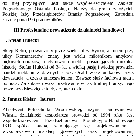
do niej przyległych. Jest także współwłaścicielem Zakładu
Pogrzebowego Ostatnia Posługa. Należy do grona założycieli
Polskiej Izby Przedsiębiorców Branży Pogrzebowej. Zatrudnia
łącznie ponad 90 pracowników.
III Profesjonalne prowadzenie działalności handlowej
1. Stefan Hulecki
Sklep Retro, prowadzony przez wiele lat w Rynku, a potem przy
ulicy Komunardów, znany jest wielu miłośnikom antyków,
pięknych obrazów, nietypowych mebli, posiadających unikalną
historię. Stefan Hulecki od 34 lat z wielką pasją i wiedzą prowadzi
handel meblami z dawnych epok. Ocalił wiele unikatów przez
dewastacją, a często unicestwieniem. Zawsze służy fachową radą i
pomocą. Za sukces uważa przetrwanie w tak trudnej branży. Jego
nowe przedsięwzięcie to dystrybucja okien.
2. Janusz Kielar – laureat
Absolwent Politechniki Wrocławskiej, inżynier budownictwa.
Własną działalność gospodarczą prowadzi od 1994 roku. Jest
współudziałowcem Przedsiębiorstwa Produkcyjno-Handlowego
JKB spółka jawna, zajmującego się projektowaniem i
wykonawstwem instalacji grzewczych oraz projektowaniem,