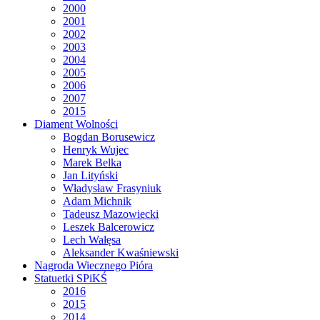
2000
2001
2002
2003
2004
2005
2006
2007
2015
Diament Wolności
Bogdan Borusewicz
Henryk Wujec
Marek Belka
Jan Lityński
Władysław Frasyniuk
Adam Michnik
Tadeusz Mazowiecki
Leszek Balcerowicz
Lech Wałęsa
Aleksander Kwaśniewski
Nagroda Wiecznego Pióra
Statuetki SPiKŚ
2016
2015
2014