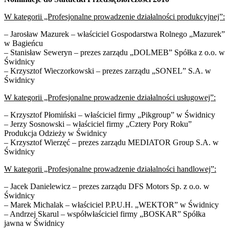
W kategorii „Profesjonalne prowadzenie działalności produkcyjnej”:
– Jarosław Mazurek – właściciel Gospodarstwa Rolnego „Mazurek”
w Bagieńcu
– Stanisław Seweryn – prezes zarządu „DOLMEB” Spółka z o.o. w
Świdnicy
– Krzysztof Wieczorkowski – prezes zarządu „SONEL” S.A. w
Świdnicy
W kategorii „Profesjonalne prowadzenie działalności usługowej”:
– Krzysztof Płomiński – właściciel firmy „Pikgroup” w Świdnicy
– Jerzy Sosnowski – właściciel firmy „Cztery Pory Roku”
Produkcja Odzieży w Świdnicy
– Krzysztof Wierzęć – prezes zarządu MEDIATOR Group S.A. w
Świdnicy
W kategorii „Profesjonalne prowadzenie działalności handlowej”:
– Jacek Danielewicz – prezes zarządu DFS Motors Sp. z o.o. w
Świdnicy
– Marek Michalak – właściciel P.P.U.H. „WEKTOR” w Świdnicy
– Andrzej Skarul – współwłaściciel firmy „BOSKAR” Spółka
jawna w Świdnicy