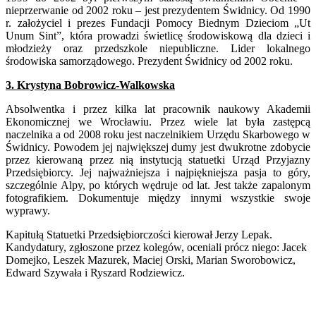
nieprzerwanie od 2002 roku – jest prezydentem Świdnicy. Od 1990
r. założyciel i prezes Fundacji Pomocy Biednym Dzieciom „Ut
Unum Sint”, która prowadzi świetlicę środowiskową dla dzieci i
młodzieży oraz przedszkole niepubliczne. Lider lokalnego
środowiska samorządowego. Prezydent Świdnicy od 2002 roku.
3. Krystyna Bobrowicz-Walkowska
Absolwentka i przez kilka lat pracownik naukowy Akademii
Ekonomicznej we Wrocławiu. Przez wiele lat była zastępcą
naczelnika a od 2008 roku jest naczelnikiem Urzędu Skarbowego w
Świdnicy. Powodem jej największej dumy jest dwukrotne zdobycie
przez kierowaną przez nią instytucją statuetki Urząd Przyjazny
Przedsiębiorcy. Jej najważniejsza i najpiękniejsza pasja to góry,
szczególnie Alpy, po których wędruje od lat. Jest także zapalonym
fotografikiem. Dokumentuje między innymi wszystkie swoje
wyprawy.
Kapitułą Statuetki Przedsiębiorczości kierował Jerzy Lepak.
Kandydatury, zgłoszone przez kolegów, oceniali prócz niego: Jacek
Domejko, Leszek Mazurek, Maciej Orski, Marian Sworobowicz,
Edward Szywała i Ryszard Rodziewicz.