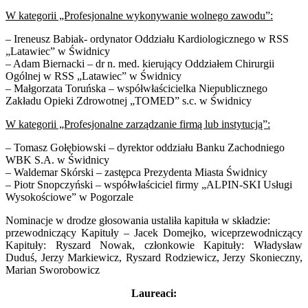
W kategorii „Profesjonalne wykonywanie wolnego zawodu”:
– Ireneusz Babiak- ordynator Oddziału Kardiologicznego w RSS
„Latawiec” w Świdnicy
– Adam Biernacki – dr n. med. kierujący Oddziałem Chirurgii
Ogólnej w RSS „Latawiec” w Świdnicy
– Małgorzata Toruńska – współwłaścicielka Niepublicznego
Zakładu Opieki Zdrowotnej „TOMED” s.c. w Świdnicy
W kategorii „Profesjonalne zarządzanie firmą lub instytucją”:
– Tomasz Gołębiowski – dyrektor oddziału Banku Zachodniego
WBK S.A. w Świdnicy
– Waldemar Skórski – zastępca Prezydenta Miasta Świdnicy
– Piotr Snopczyński – współwłaściciel firmy „ALPIN-SKI Usługi
Wysokościowe” w Pogorzale
Nominacje w drodze głosowania ustaliła kapituła w składzie:
przewodniczący Kapituły – Jacek Domejko, wiceprzewodniczący
Kapituły: Ryszard Nowak, członkowie Kapituły: Władysław
Duduś, Jerzy Markiewicz, Ryszard Rodziewicz, Jerzy Skonieczny,
Marian Sworobowicz
Laureaci: