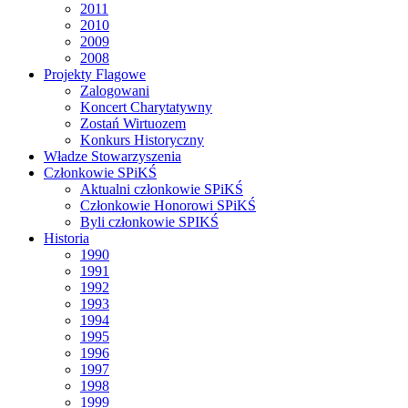
2011
2010
2009
2008
Projekty Flagowe
Zalogowani
Koncert Charytatywny
Zostań Wirtuozem
Konkurs Historyczny
Władze Stowarzyszenia
Członkowie SPiKŚ
Aktualni członkowie SPiKŚ
Członkowie Honorowi SPiKŚ
Byli członkowie SPIKŚ
Historia
1990
1991
1992
1993
1994
1995
1996
1997
1998
1999