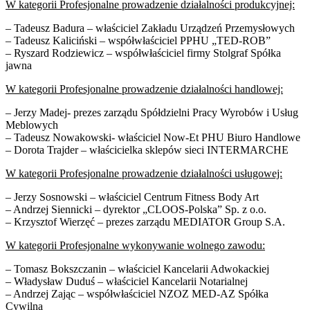
W kategorii Profesjonalne prowadzenie działalności produkcyjnej:
– Tadeusz Badura – właściciel Zakładu Urządzeń Przemysłowych
– Tadeusz Kaliciński – współwłaściciel PPHU „TED-ROB”
– Ryszard Rodziewicz – współwłaściciel firmy Stolgraf Spółka
jawna
W kategorii Profesjonalne prowadzenie działalności handlowej:
– Jerzy Madej- prezes zarządu Spółdzielni Pracy Wyrobów i Usług
Meblowych
– Tadeusz Nowakowski- właściciel Now-Et PHU Biuro Handlowe
– Dorota Trajder – właścicielka sklepów sieci INTERMARCHE
W kategorii Profesjonalne prowadzenie działalności usługowej:
– Jerzy Sosnowski – właściciel Centrum Fitness Body Art
– Andrzej Siennicki – dyrektor „CLOOS-Polska” Sp. z o.o.
– Krzysztof Wierzęć – prezes zarządu MEDIATOR Group S.A.
W kategorii Profesjonalne wykonywanie wolnego zawodu:
– Tomasz Bokszczanin – właściciel Kancelarii Adwokackiej
– Władysław Duduś – właściciel Kancelarii Notarialnej
– Andrzej Zając – współwłaściciel NZOZ MED-AZ Spółka
Cywilna