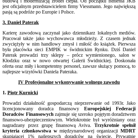
budową i modernizacją źródeł ciepła. Od początku istnienia JKB
jest oficjalnym przedstawicielem firmy Viessmann. Jego największą
pasją są podróże po Europie i Polsce.
3. Daniel Paterak
Karierę zawodową zaczynał jako dziennikarz lokalnych mediów.
Pracował także jako wychowawca młodzieży. Z czasem jednak
zwyciężyły w nim handlowy zmysł i miłość do książek. Pierwsza
była placówka sieci EMPIK w świdnickim Rynku. Dziś Daniel
Paterak prowadzi trzy sklepy – prócz wymienionego, salon w
Kłodzku oraz w nowo otwartej Galerii Świdnickiej. Doskonała
oferta oraz miły i kompetentny personel, zawsze służący pomocą, to
najlepsze wizytówki Daniela Pateraka.
IV Profesjonalne wykonywanie wolnego zawodu
1.
Piotr Kurnicki
Prowadzi działalność gospodarczą nieprzerwanie od 1993r. Jako
licencjonowany doradca finansowy
Europejskiej Federacji
Doradców Finansowych
zajmuje się szeroko pojętym doradztwem
finansowo-ubezpieczeniowym. Wielokrotnie był wyróżniany oraz
nagradzany przez grupę finansową Aviva.
Trzykrotnie spełnił
kryteria członkowstwa w
międzynarodowej organizacji
MDRT
skupiającej 1% najlepszych doradców na świecie. Prywatnie