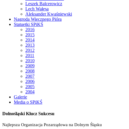
Leszek Balcerowicz
Lech Wałęsa
Aleksander Kwaśniewski
Nagroda Wiecznego Pióra
Statuetki SPiKŚ
2016
2015
2014
2013
2012
2011
2010
2009
2008
2007
2006
2005
2004
Galerie
Media o SPiKŚ
Dolnośląski Klucz Sukcesu
Najlepsza Organizacja Pozarządowa na Dolnym Śląsku