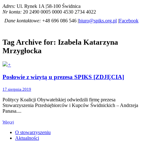
Adres:
Ul. Rynek 1A |58-100 Świdnica
Nr konta:
20 2490 0005 0000 4530 2734 4022
Dane kontaktowe:
+48 696 086 546 |
biuro@spiks.org.pl
|
Facebook
Tag Archive for: Izabela Katarzyna
Mrzygłocka
+
Posłowie z wizytą u prezesa SPIKS [ZDJĘCIA]
17 sierpnia 2019
Politycy Koalicji Obywatelskiej odwiedzili firmę prezesa
Stowarzyszenia Przedsiębiorców i Kupców Świdnickich – Andrzeja
Panasa....
Więcej
O stowarzyszeniu
Aktualności