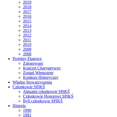
2019
2018
2017
2016
2015
2014
2013
2012
2011
2010
2009
2008
Projekty Flagowe
Zalogowani
Koncert Charytatywny
Zostań Wirtuozem
Konkurs Historyczny
Władze Stowarzyszenia
Członkowie SPiKŚ
Aktualni członkowie SPiKŚ
Członkowie Honorowi SPiKŚ
Byli członkowie SPIKŚ
Historia
1990
1991