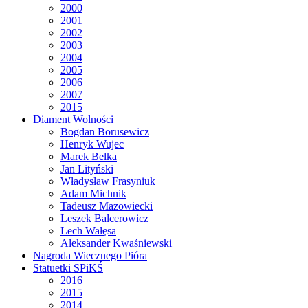
2000
2001
2002
2003
2004
2005
2006
2007
2015
Diament Wolności
Bogdan Borusewicz
Henryk Wujec
Marek Belka
Jan Lityński
Władysław Frasyniuk
Adam Michnik
Tadeusz Mazowiecki
Leszek Balcerowicz
Lech Wałęsa
Aleksander Kwaśniewski
Nagroda Wiecznego Pióra
Statuetki SPiKŚ
2016
2015
2014