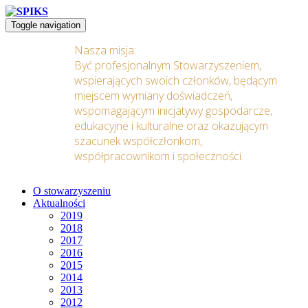
Toggle navigation
Nasza misja:
Być profesjonalnym Stowarzyszeniem,
wspierających swoich członków, będącym
miejscem wymiany doświadczeń,
wspomagającym inicjatywy gospodarcze,
edukacyjne i kulturalne oraz okazującym
szacunek współczłonkom,
współpracownikom i społeczności.
O stowarzyszeniu
Aktualności
2019
2018
2017
2016
2015
2014
2013
2012