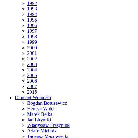
1992
1993
1994
1995
1996
1997
1998
1999
2000
2001
2002
2003
2004
2005
2006
2007
2015
Diament Wolności
Bogdan Borusewicz
Henryk Wujec
Marek Belka
Jan Lityński
Władysław Frasyniuk
Adam Michnik
Tadeusz Mazowiecki