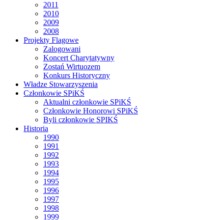
2011
2010
2009
2008
Projekty Flagowe
Zalogowani
Koncert Charytatywny
Zostań Wirtuozem
Konkurs Historyczny
Władze Stowarzyszenia
Członkowie SPiKŚ
Aktualni członkowie SPiKŚ
Członkowie Honorowi SPiKŚ
Byli członkowie SPIKŚ
Historia
1990
1991
1992
1993
1994
1995
1996
1997
1998
1999