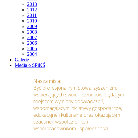
2013
2012
2011
2010
2009
2008
2007
2006
2005
2004
Galerie
Media o SPiKŚ
Nasza misja:
Być profesjonalnym Stowarzyszeniem,
wspierających swoich członków, będącym
miejscem wymiany doświadczeń,
wspomagającym inicjatywy gospodarcze,
edukacyjne i kulturalne oraz okazującym
szacunek współczłonkom,
współpracownikom i społeczności.