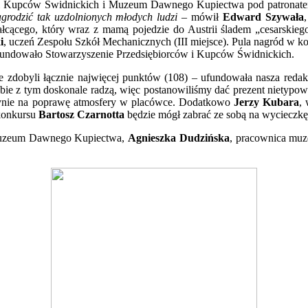
ców i Kupców Świdnickich i Muzeum Dawnego Kupiectwa pod patrona
agrodzić tak uzdolnionych młodych ludzi
– mówił
Edward Szywała
ałcącego, który wraz z mamą pojedzie do Austrii śladem „cesarskieg
i
, uczeń Zespołu Szkół Mechanicznych (III miejsce). Pula nagród w kon
 ufundowało Stowarzyszenie Przedsiębiorców i Kupców Świdnickich.
e zdobyli łącznie najwięcej punktów (108) – ufundowała nasza redak
 sobie z tym doskonale radzą, więc postanowiliśmy dać prezent nietypo
łynie na poprawę atmosfery w placówce. Dodatkowo
Jerzy Kubara
,
konkursu
Bartosz Czarnotta
będzie mógł zabrać ze sobą na wycieczkę
Muzeum Dawnego Kupiectwa,
Agnieszka Dudzińska
, pracownica mu