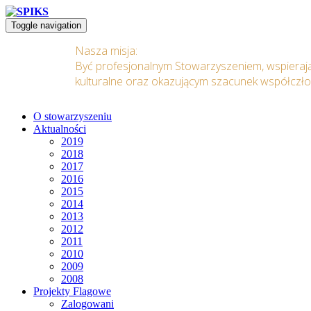
Toggle navigation
Nasza misja:
Być profesjonalnym Stowarzyszeniem, wspieraj
kulturalne oraz okazującym szacunek współczł
O stowarzyszeniu
Aktualności
2019
2018
2017
2016
2015
2014
2013
2012
2011
2010
2009
2008
Projekty Flagowe
Zalogowani