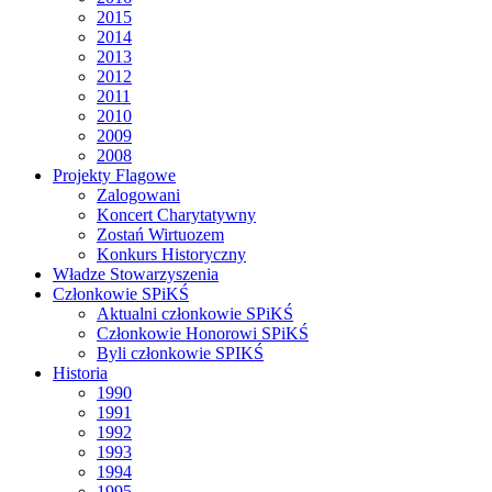
2015
2014
2013
2012
2011
2010
2009
2008
Projekty Flagowe
Zalogowani
Koncert Charytatywny
Zostań Wirtuozem
Konkurs Historyczny
Władze Stowarzyszenia
Członkowie SPiKŚ
Aktualni członkowie SPiKŚ
Członkowie Honorowi SPiKŚ
Byli członkowie SPIKŚ
Historia
1990
1991
1992
1993
1994
1995