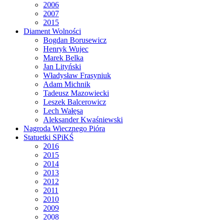
2006
2007
2015
Diament Wolności
Bogdan Borusewicz
Henryk Wujec
Marek Belka
Jan Lityński
Władysław Frasyniuk
Adam Michnik
Tadeusz Mazowiecki
Leszek Balcerowicz
Lech Wałęsa
Aleksander Kwaśniewski
Nagroda Wiecznego Pióra
Statuetki SPiKŚ
2016
2015
2014
2013
2012
2011
2010
2009
2008