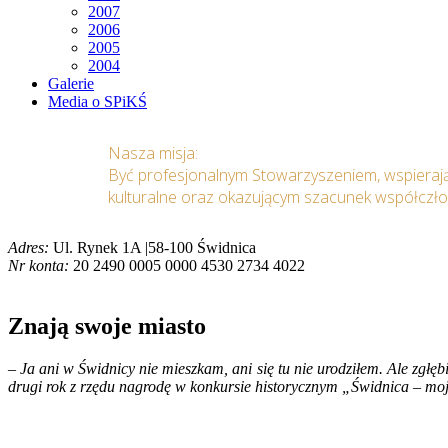
2007
2006
2005
2004
Galerie
Media o SPiKŚ
Nasza misja:
Być profesjonalnym Stowarzyszeniem, wspieraj
kulturalne oraz okazującym szacunek współczł
Adres:
Ul. Rynek 1A |58-100 Świdnica
Nr konta:
20 2490 0005 0000 4530 2734 4022
Znają swoje miasto
– Ja ani w Świdnicy nie mieszkam, ani się tu nie urodziłem. Ale zgł
drugi rok z rzędu nagrodę w konkursie historycznym „Świdnica – mo