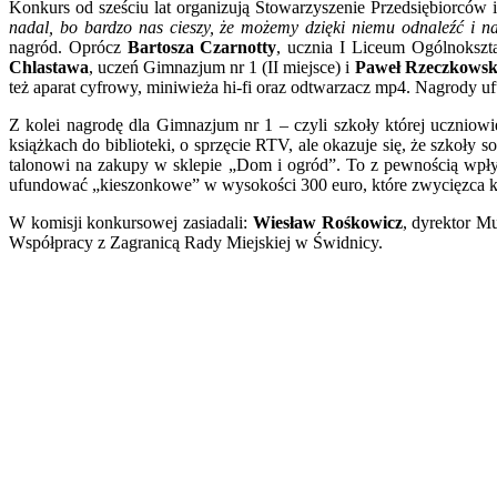
Konkurs od sześciu lat organizują Stowarzyszenie Przedsiębior
nadal, bo bardzo nas cieszy, że możemy dzięki niemu odnaleźć i n
nagród. Oprócz
Bartosza Czarnotty
, ucznia I Liceum Ogólnokszt
Chlastawa
, uczeń Gimnazjum nr 1 (II miejsce) i
Paweł Rzeczkowsk
też aparat cyfrowy, miniwieża hi-fi oraz odtwarzacz mp4. Nagrody
Z kolei nagrodę dla Gimnazjum nr 1 – czyli szkoły której uczniowi
książkach do biblioteki, o sprzęcie RTV, ale okazuje się, że szkoły
talonowi na zakupy w sklepie „Dom i ogród”. To z pewnością wp
ufundować „kieszonkowe” w wysokości 300 euro, które zwycięzca 
W komisji konkursowej zasiadali:
Wiesław Rośkowicz
, dyrektor 
Współpracy z Zagranicą Rady Miejskiej w Świdnicy.