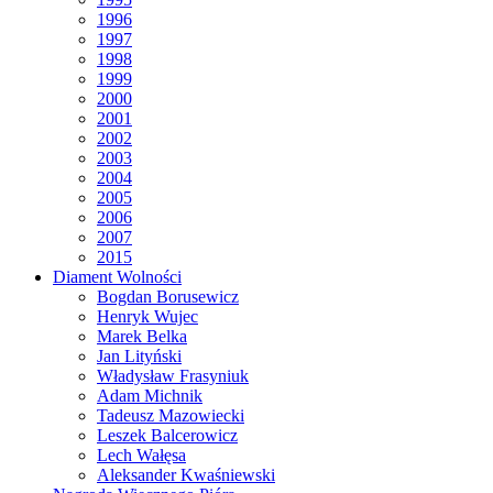
1996
1997
1998
1999
2000
2001
2002
2003
2004
2005
2006
2007
2015
Diament Wolności
Bogdan Borusewicz
Henryk Wujec
Marek Belka
Jan Lityński
Władysław Frasyniuk
Adam Michnik
Tadeusz Mazowiecki
Leszek Balcerowicz
Lech Wałęsa
Aleksander Kwaśniewski