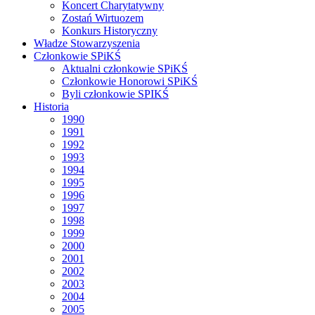
Koncert Charytatywny
Zostań Wirtuozem
Konkurs Historyczny
Władze Stowarzyszenia
Członkowie SPiKŚ
Aktualni członkowie SPiKŚ
Członkowie Honorowi SPiKŚ
Byli członkowie SPIKŚ
Historia
1990
1991
1992
1993
1994
1995
1996
1997
1998
1999
2000
2001
2002
2003
2004
2005