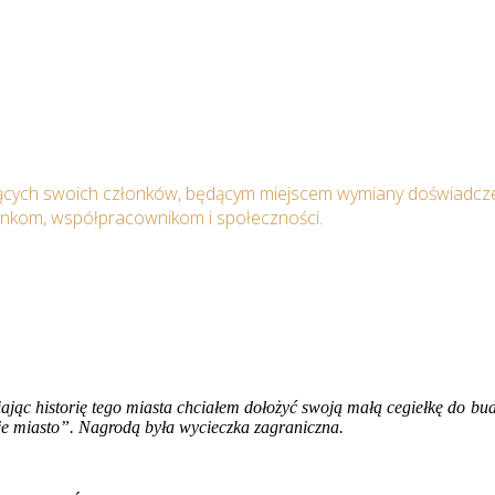
ących swoich członków, będącym miejscem wymiany doświadcze
onkom, współpracownikom i społeczności.
ębiając historię tego miasta chciałem dołożyć swoją małą cegiełkę do 
je miasto”. Nagrodą była wycieczka zagraniczna.