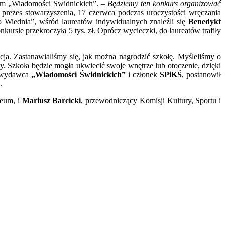
tem „Wiadomości Świdnickich”. –
Będziemy ten konkurs organizować
, prezes stowarzyszenia, 17 czerwca podczas uroczystości wręczania
o Wiednia”, wśród laureatów indywidualnych znaleźli się
Benedykt
kursie przekroczyła 5 tys. zł. Oprócz wycieczki, do laureatów trafiły
cja. Zastanawialiśmy się, jak można nagrodzić szkołę. Myśleliśmy o
wy. Szkoła będzie mogła ukwiecić swoje wnętrze lub otoczenie, dzięki
 wydawca
„Wiadomości Świdnickich”
i członek
SPiKŚ
, postanowił
.
zeum, i
Mariusz Barcicki
, przewodniczący Komisji Kultury, Sportu i