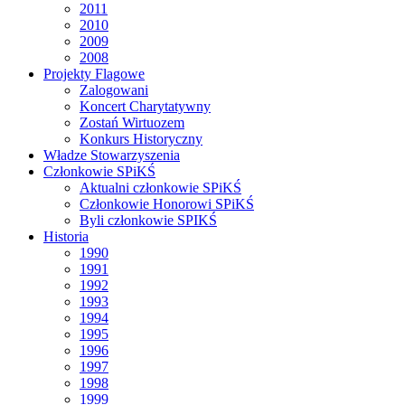
2011
2010
2009
2008
Projekty Flagowe
Zalogowani
Koncert Charytatywny
Zostań Wirtuozem
Konkurs Historyczny
Władze Stowarzyszenia
Członkowie SPiKŚ
Aktualni członkowie SPiKŚ
Członkowie Honorowi SPiKŚ
Byli członkowie SPIKŚ
Historia
1990
1991
1992
1993
1994
1995
1996
1997
1998
1999