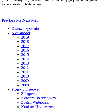
zabawa trwała do białego rana.
Previous Post
Next Post
O stowarzyszeniu
Aktualności
2019
2018
2017
2016
2015
2014
2013
2012
2011
2010
2009
2008
Projekty Flagowe
Zalogowani
Koncert Charytatywny
Zostań Wirtuozem
Konkurs Historyczny