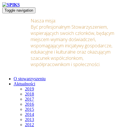
Toggle navigation
Nasza misja:
Być profesjonalnym Stowarzyszeniem,
wspierających swoich członków, będącym
miejscem wymiany doświadczeń,
wspomagającym inicjatywy gospodarcze,
edukacyjne i kulturalne oraz okazującym
szacunek współczłonkom,
współpracownikom i społeczności.
O stowarzyszeniu
Aktualności
2019
2018
2017
2016
2015
2014
2013
2012