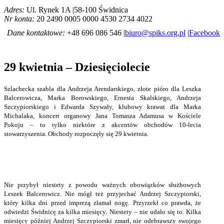
Adres:
Ul. Rynek 1A |58-100 Świdnica
Nr konta:
20 2490 0005 0000 4530 2734 4022
Dane kontaktowe:
+48 696 086 546 |
biuro@spiks.org.pl
|
Facebook
29 kwietnia – Dziesięciolecie
Szlachecka szabla dla Andrzeja Arendarskiego, złote pióro dla Leszka
Balcerowicza, Marka Borowskiego, Ernesta Skalskiego, Andrzeja
Szczypiorskiego i Edwarda Szywały, klubowy krawat dla Marka
Michalaka, koncert organowy Jana Tomasza Adamusa w Kościele
Pokoju – to tylko niektóre z akcentów obchodów 10-lecia
stowarzyszenia. Obchody rozpoczęły się 29 kwietnia.
Nie przybył niestety z powodu ważnych obowiązków służbowych
Leszek Balcerowicz. Nie mógł też przyjechać Andrzej Szczypiorski,
który kilka dni przed imprezą złamał nogę. Przyrzekł co prawda, że
odwiedzi Świdnicę za kilka miesięcy. Niestety – nie udało się to. Kilka
miesięcy później Andrzej Szczypiorski zmarł, nie odebrawszy swojego