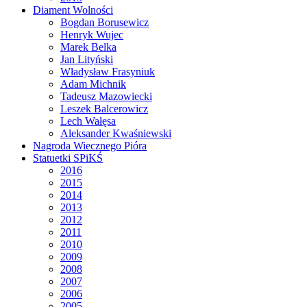
Diament Wolności
Bogdan Borusewicz
Henryk Wujec
Marek Belka
Jan Lityński
Władysław Frasyniuk
Adam Michnik
Tadeusz Mazowiecki
Leszek Balcerowicz
Lech Wałęsa
Aleksander Kwaśniewski
Nagroda Wiecznego Pióra
Statuetki SPiKŚ
2016
2015
2014
2013
2012
2011
2010
2009
2008
2007
2006
2005