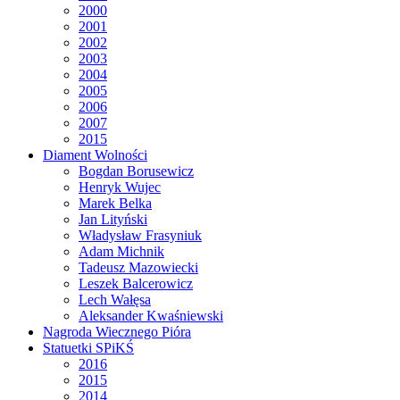
2000
2001
2002
2003
2004
2005
2006
2007
2015
Diament Wolności
Bogdan Borusewicz
Henryk Wujec
Marek Belka
Jan Lityński
Władysław Frasyniuk
Adam Michnik
Tadeusz Mazowiecki
Leszek Balcerowicz
Lech Wałęsa
Aleksander Kwaśniewski
Nagroda Wiecznego Pióra
Statuetki SPiKŚ
2016
2015
2014