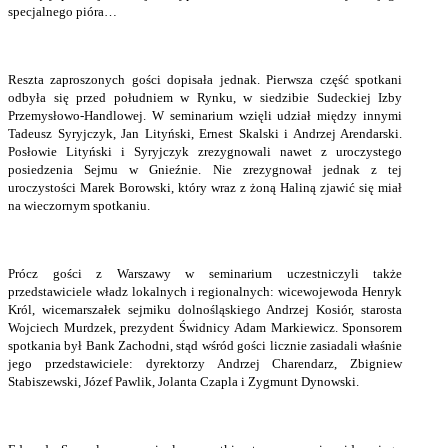
specjalnego pióra…
Reszta zaproszonych gości dopisała jednak. Pierwsza część spotkani
odbyła się przed południem w Rynku, w siedzibie Sudeckiej Izby
Przemysłowo-Handlowej. W seminarium wzięli udział między innymi
Tadeusz Syryjczyk, Jan Lityński, Ernest Skalski i Andrzej Arendarski.
Posłowie Lityński i Syryjczyk zrezygnowali nawet z uroczystego
posiedzenia Sejmu w Gnieźnie. Nie zrezygnował jednak z tej
uroczystości Marek Borowski, który wraz z żoną Haliną zjawić się miał
na wieczornym spotkaniu.
Prócz gości z Warszawy w seminarium uczestniczyli także
przedstawiciele władz lokalnych i regionalnych: wicewojewoda Henryk
Król, wicemarszałek sejmiku dolnośląskiego Andrzej Kosiór, starosta
Wojciech Murdzek, prezydent Świdnicy Adam Markiewicz. Sponsorem
spotkania był Bank Zachodni, stąd wśród gości licznie zasiadali właśnie
jego przedstawiciele: dyrektorzy Andrzej Charendarz, Zbigniew
Stabiszewski, Józef Pawlik, Jolanta Czapla i Zygmunt Dynowski.