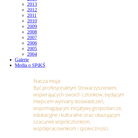
2013
2012
2011
2010
2009
2008
2007
2006
2005
2004
Galerie
Media o SPiKŚ
Nasza misja:
Być profesjonalnym Stowarzyszeniem,
wspierających swoich członków, będącym
miejscem wymiany doświadczeń,
wspomagającym inicjatywy gospodarcze,
edukacyjne i kulturalne oraz okazującym
szacunek współczłonkom,
współpracownikom i społeczności.