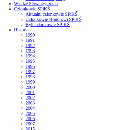
Władze Stowarzyszenia
Członkowie SPiKŚ
Aktualni członkowie SPiKŚ
Członkowie Honorowi SPiKŚ
Byli członkowie SPIKŚ
Historia
1990
1991
1992
1993
1994
1995
1996
1997
1998
1999
2000
2001
2002
2003
2004
2005
2006
2007
2015