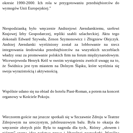
okresie 1990-2000. Ich rola w przygotowaniu przedsiębiorców do
wymogów Unii Europejskiej.”
Niespodzianką było wręczenie Andrzejowi Arendarskiemu, szefowi
Krajowej Izby Gospodarczej, repliki szabli szlacheckiej. Aktu tego
dokonali Edward Szywała, Zenon Szymonowicz i Zbigniew Olejczyk.
Andrzej Arendarski wyróżniony został za lobbowanie na rzecz
integrowania środowiska przedsiębiorców na wszystkich szczeblach
władzy oraz za promowanie polskich firm na forum międzynarodowym.
Wicewojewoda Henryk Król w swoim wystąpieniu zwrócił uwagę na to,
że Świdnica jest tym miastem na Dolnym Śląsku, które wyróżnia się
swoja wyrazistością i aktywnością.
Wspólnie udano się na obiad do hotelu Piast-Roman, a potem na koncert
organowy w Kościele Pokoju.
Wieczorem goście raz jeszcze spotkali się w Szczawnie Zdroju w Teatrze
Zdrojowym na uroczystym, jubileuszowym balu. Była to okazja do
wręczenie złotych piór. Była to nagroda dla tych,. Którzy „słowem i
piórem” szerzą ideę państwa prawa i liberalnej gospodarki. Wspólna