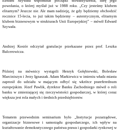
Edward Szywała wspominał początki stowarzyszenia, ideę jego
powołania, o której myślał już w 1988 roku. „Czy jesteśmy klubem
elitarnym? Jeszcze nie. Ale mam nadzieję, że gdy będziemy obchodzić
rocznice 15-lecia, to już takim będziemy – autentycznym, elitarnym
klubem biznesowym w strukturach Unii Europejskiej” – mówił Edward
Szywała.
Andrzej Kosiór odczytał gratulacje przekazane przez prof. Leszka
Balcerowicza.
Później na mównicy wystąpili Henryk Gołębiewski, Bolesław
Marciniszyn i Jerzy Ignaszak. Adam Markiewicz w imieniu władz miasta
zaprosił do udziału w mającym odbyć się wkrótce prareferednum
europejskim. Józef Pawlik, dyrektor Banku Zachodniego mówił o roli
banku w zmieniającej się rzeczywistości gospodarczej, w której coraz
większa jest rola małych i średnich przedsiębiorstw.
Tematem przewodnim seminarium było „Instytucje pozarządowe,
organizacje biznesowe i samorządu gospodarczego, ich wpływ na
kształtowanie demokratycznego państwa prawa i gospodarki rynkowej w