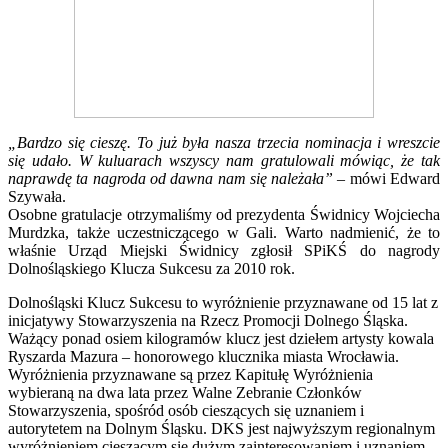
„Bardzo się cieszę. To już była nasza trzecia nominacja i wreszcie
się udało. W kuluarach wszyscy nam gratulowali mówiąc, że tak
naprawdę ta nagroda od dawna nam się należała”
– mówi Edward
Szywała.
Osobne gratulacje otrzymaliśmy od prezydenta Świdnicy Wojciecha
Murdzka, także uczestniczącego w Gali. Warto nadmienić, że to
właśnie Urząd Miejski Świdnicy zgłosił SPiKŚ do nagrody
Dolnośląskiego Klucza Sukcesu za 2010 rok.
Dolnośląski Klucz Sukcesu to wyróżnienie przyznawane od 15 lat z
inicjatywy Stowarzyszenia na Rzecz Promocji Dolnego Śląska.
Ważący ponad osiem kilogramów klucz jest dziełem artysty kowala
Ryszarda Mazura – honorowego klucznika miasta Wrocławia.
Wyróżnienia przyznawane są przez Kapitułę Wyróżnienia
wybieraną na dwa lata przez Walne Zebranie Członków
Stowarzyszenia, spośród osób cieszących się uznaniem i
autorytetem na Dolnym Śląsku. DKS jest najwyższym regionalnym
wyróżnieniem cieszącym się dużym zainteresowaniem i uznaniem