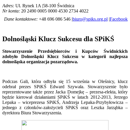
Adres:
Ul. Rynek 1A |58-100 Świdnica
Nr konta:
20 2490 0005 0000 4530 2734 4022
Dane kontaktowe:
+48 696 086 546 |
biuro@spiks.org.pl
|
Facebook
Dolnośląski Klucz Sukcesu dla SPiKŚ
Stowarzyszenie Przedsiębiorców i Kupców Świdnickich
zdobyło Dolnośląski Klucz Sukcesu w kategorii najlepsza
dolnośląska organizacja pozarządowa.
Podczas Gali, która odbyła się 15 września w Oleśnicy, klucz
odebrał prezes SPiKŚ Edward Szywała. Stowarzyszenie było
reprezentowane także przez Jacka Domejkę – prezesa-elekta, który
będzie kierował działaniami SPiKŚ w latach 2012-2013, Jerzego
Lepaka – wiceprezesa SPiKŚ, Andrzeja Lepaka-Przybyłowicza –
jednego z członków-założycieli SPiKŚ oraz Leszka Jarząbka –
dyrektora Biura Stowarzyszenia.