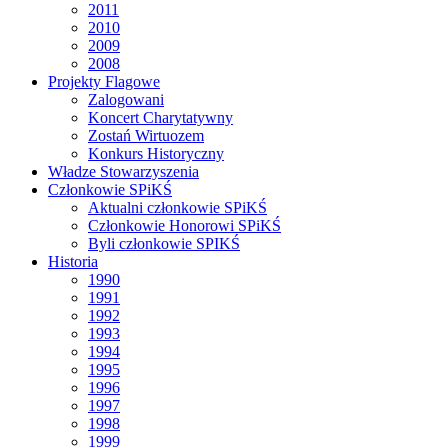
2011
2010
2009
2008
Projekty Flagowe
Zalogowani
Koncert Charytatywny
Zostań Wirtuozem
Konkurs Historyczny
Władze Stowarzyszenia
Członkowie SPiKŚ
Aktualni członkowie SPiKŚ
Członkowie Honorowi SPiKŚ
Byli członkowie SPIKŚ
Historia
1990
1991
1992
1993
1994
1995
1996
1997
1998
1999