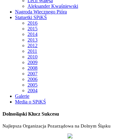
Lech Wałęsa
Aleksander Kwaśniewski
Nagroda Wiecznego Pióra
Statuetki SPiKŚ
2016
2015
2014
2013
2012
2011
2010
2009
2008
2007
2006
2005
2004
Galerie
Media o SPiKŚ
Dolnośląski Klucz Sukcesu
Najlepsza Organizacja Pozarządowa na Dolnym Śląsku