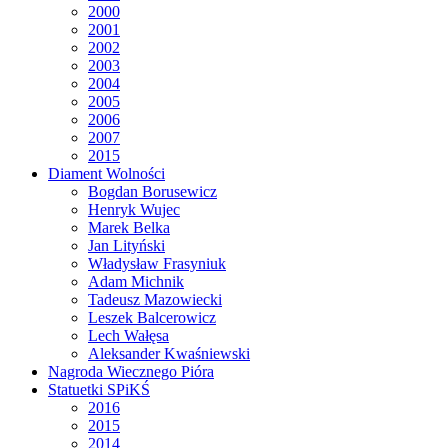
2000
2001
2002
2003
2004
2005
2006
2007
2015
Diament Wolności
Bogdan Borusewicz
Henryk Wujec
Marek Belka
Jan Lityński
Władysław Frasyniuk
Adam Michnik
Tadeusz Mazowiecki
Leszek Balcerowicz
Lech Wałęsa
Aleksander Kwaśniewski
Nagroda Wiecznego Pióra
Statuetki SPiKŚ
2016
2015
2014