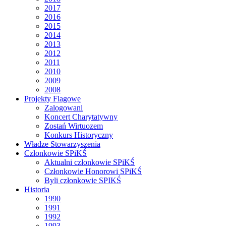
2017
2016
2015
2014
2013
2012
2011
2010
2009
2008
Projekty Flagowe
Zalogowani
Koncert Charytatywny
Zostań Wirtuozem
Konkurs Historyczny
Władze Stowarzyszenia
Członkowie SPiKŚ
Aktualni członkowie SPiKŚ
Członkowie Honorowi SPiKŚ
Byli członkowie SPIKŚ
Historia
1990
1991
1992
1993