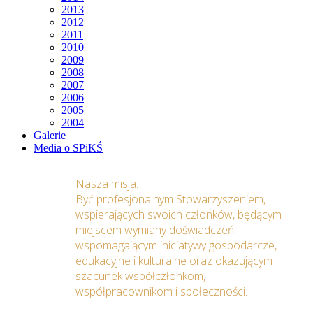
2013
2012
2011
2010
2009
2008
2007
2006
2005
2004
Galerie
Media o SPiKŚ
Nasza misja:
Być profesjonalnym Stowarzyszeniem,
wspierających swoich członków, będącym
miejscem wymiany doświadczeń,
wspomagającym inicjatywy gospodarcze,
edukacyjne i kulturalne oraz okazującym
szacunek współczłonkom,
współpracownikom i społeczności.