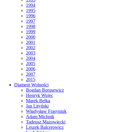
1994
1995
1996
1997
1998
1999
2000
2001
2002
2003
2004
2005
2006
2007
2015
Diament Wolności
Bogdan Borusewicz
Henryk Wujec
Marek Belka
Jan Lityński
Władysław Frasyniuk
Adam Michnik
Tadeusz Mazowiecki
Leszek Balcerowicz