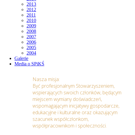
2013
2012
2011
2010
2009
2008
2007
2006
2005
2004
Galerie
Media o SPiKŚ
Nasza misja:
Być profesjonalnym Stowarzyszeniem,
wspierających swoich członków, będącym
miejscem wymiany doświadczeń,
wspomagającym inicjatywy gospodarcze,
edukacyjne i kulturalne oraz okazującym
szacunek współczłonkom,
współpracownikom i społeczności.