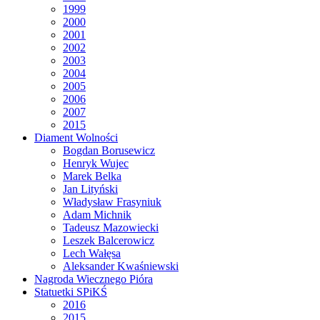
1999
2000
2001
2002
2003
2004
2005
2006
2007
2015
Diament Wolności
Bogdan Borusewicz
Henryk Wujec
Marek Belka
Jan Lityński
Władysław Frasyniuk
Adam Michnik
Tadeusz Mazowiecki
Leszek Balcerowicz
Lech Wałęsa
Aleksander Kwaśniewski
Nagroda Wiecznego Pióra
Statuetki SPiKŚ
2016
2015