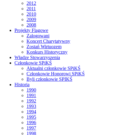
2012
2011
2010
2009
2008
Projekty Flagowe
Zalogowani
Koncert Charytatywny
Zostań Wirtuozem
Konkurs Historyczny
Władze Stowarzyszenia
Członkowie SPiKŚ
Aktualni członkowie SPiKŚ
Członkowie Honorowi SPiKŚ
Byli członkowie SPIKŚ
Historia
1990
1991
1992
1993
1994
1995
1996
1997
1998