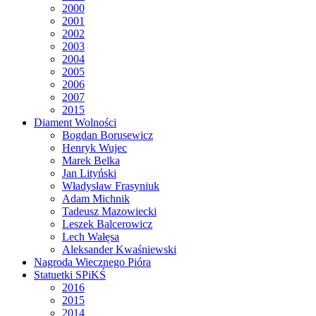
2000
2001
2002
2003
2004
2005
2006
2007
2015
Diament Wolności
Bogdan Borusewicz
Henryk Wujec
Marek Belka
Jan Lityński
Władysław Frasyniuk
Adam Michnik
Tadeusz Mazowiecki
Leszek Balcerowicz
Lech Wałęsa
Aleksander Kwaśniewski
Nagroda Wiecznego Pióra
Statuetki SPiKŚ
2016
2015
2014