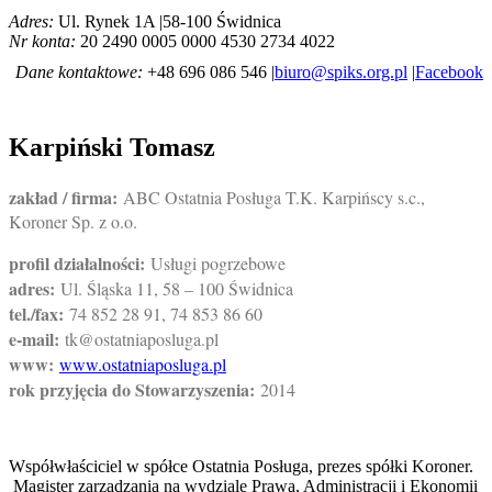
Adres:
Ul. Rynek 1A |58-100 Świdnica
Nr konta:
20 2490 0005 0000 4530 2734 4022
Dane kontaktowe:
+48 696 086 546 |
biuro@spiks.org.pl
|
Facebook
Karpiński Tomasz
zakład / firma:
ABC Ostatnia Posługa T.K. Karpińscy s.c.,
Koroner Sp. z o.o.
profil działalności:
Usługi pogrzebowe
adres:
Ul. Śląska 11, 58 – 100 Świdnica
tel./fax:
74 852 28 91, 74 853 86 60
e-mail:
tk@ostatniaposluga.pl
www:
www.ostatniaposluga.pl
rok przyjęcia do Stowarzyszenia:
2014
Współwłaściciel w spółce Ostatnia Posługa, prezes spółki Koroner.
Magister zarządzania na wydziale Prawa, Administracji i Ekonomii