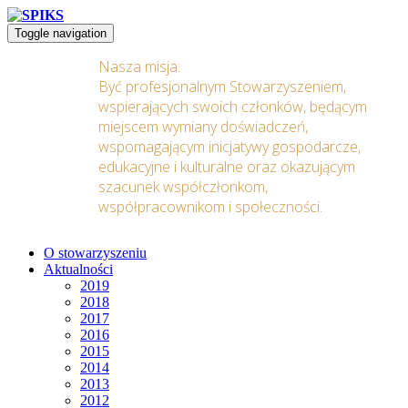
Toggle navigation
Nasza misja:
Być profesjonalnym Stowarzyszeniem,
wspierających swoich członków, będącym
miejscem wymiany doświadczeń,
wspomagającym inicjatywy gospodarcze,
edukacyjne i kulturalne oraz okazującym
szacunek współczłonkom,
współpracownikom i społeczności.
O stowarzyszeniu
Aktualności
2019
2018
2017
2016
2015
2014
2013
2012