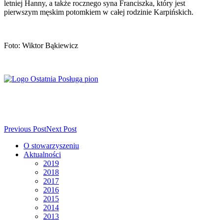
letniej Hanny, a także rocznego syna Franciszka, który jest
pierwszym męskim potomkiem w całej rodzinie Karpińskich.
Foto: Wiktor Bąkiewicz
Previous Post
Next Post
O stowarzyszeniu
Aktualności
2019
2018
2017
2016
2015
2014
2013