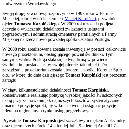
Uniwersytetu Wrocławskiego.
Swoją drogę zawodową rozpoczynał w 1998 roku w Farmie
Miejskiej, której właścicielem jest
Maciej Karpiński
, prywatnie
ojciec
Tomasza Karpińskiego
. W 2000 roku została podjęta
decyzja o wyłączeniu działalności związanej z usługami
pogrzebowymi i administracją cmentarzy parafialnych z Farmy
Miejskiej na rzecz nowo powstałej spółki Ostatnia Posługa.
W 2008 roku zrealizowana została inwestycja w postaci całkowicie
nowego prosektorium, obsługującego powiat świdnicki. Tym
samym Ostatnia Posługa stała się jedyną firmą w powiecie
świdnickim, posiadająca w swojej ofercie taki obiekt. Do
zarządzania prosektorium została utworzona spółka Koroner Sp. z
o.o., w której do dnia dzisiejszego
Tomasz Karpiński
jest prezesem
zarządu.
W ciągu kilkunastoletniej działalności
Tomasz Karpińsk
i,
konsekwentnie realizując politykę wysokiej jakości świadczonych
usług przy zachowaniu jak najniższych kosztów, systematycznie
umacniał pozycję spółki, by w konsekwencji osiągnąć pozycję
lidera na regionalnym rynku usług pogrzebowych.
Prywatnie
Tomasz Karpiński
jest szczęśliwym mężem Aleksandry
oraz ojcem trzech córek: 14 – letniej Julii, 9 – letniej Amelii i 7 –