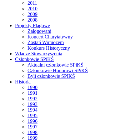
2011
2010
2009
2008
Projekty Flagowe
Zalogowani
Koncert Charytatywny
Zostań Wirtuozem
Konkurs Historyczny
Władze Stowarzyszenia
Członkowie SPiKŚ
Aktualni członkowie SPiKŚ
Członkowie Honorowi SPiKŚ
Byli członkowie SPIKŚ
Historia
1990
1991
1992
1993
1994
1995
1996
1997
1998
1999