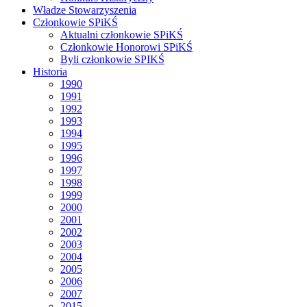
Władze Stowarzyszenia
Członkowie SPiKŚ
Aktualni członkowie SPiKŚ
Członkowie Honorowi SPiKŚ
Byli członkowie SPIKŚ
Historia
1990
1991
1992
1993
1994
1995
1996
1997
1998
1999
2000
2001
2002
2003
2004
2005
2006
2007
2015