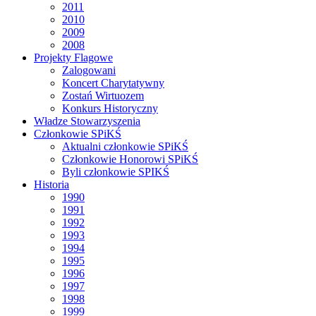
2011
2010
2009
2008
Projekty Flagowe
Zalogowani
Koncert Charytatywny
Zostań Wirtuozem
Konkurs Historyczny
Władze Stowarzyszenia
Członkowie SPiKŚ
Aktualni członkowie SPiKŚ
Członkowie Honorowi SPiKŚ
Byli członkowie SPIKŚ
Historia
1990
1991
1992
1993
1994
1995
1996
1997
1998
1999