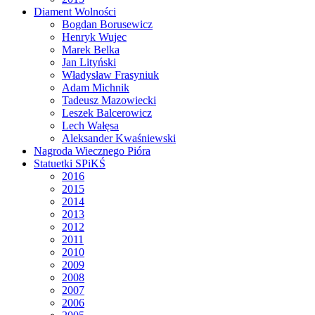
Diament Wolności
Bogdan Borusewicz
Henryk Wujec
Marek Belka
Jan Lityński
Władysław Frasyniuk
Adam Michnik
Tadeusz Mazowiecki
Leszek Balcerowicz
Lech Wałęsa
Aleksander Kwaśniewski
Nagroda Wiecznego Pióra
Statuetki SPiKŚ
2016
2015
2014
2013
2012
2011
2010
2009
2008
2007
2006