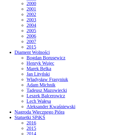
2000
2001
2002
2003
2004
2005
2006
2007
2015
Diament Wolności
Bogdan Borusewicz
Henryk Wujec
Marek Belka
Jan Lityński
Władysław Frasyniuk
Adam Michnik
Tadeusz Mazowiecki
Leszek Balcerowicz
Lech Wałęsa
Aleksander Kwaśniewski
Nagroda Wiecznego Pióra
Statuetki SPiKŚ
2016
2015
2014