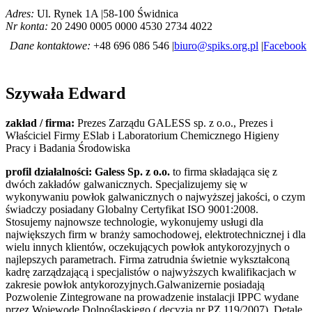
Adres:
Ul. Rynek 1A |58-100 Świdnica
Nr konta:
20 2490 0005 0000 4530 2734 4022
Dane kontaktowe:
+48 696 086 546 |
biuro@spiks.org.pl
|
Facebook
Szywała Edward
zakład / firma:
Prezes Zarządu GALESS sp. z o.o., Prezes i
Właściciel Firmy ESlab i Laboratorium Chemicznego Higieny
Pracy i Badania Środowiska
profil działalności:
Galess Sp. z o.o.
to firma składająca się z
dwóch zakładów galwanicznych. Specjalizujemy się w
wykonywaniu powłok galwanicznych o najwyższej jakości, o czym
świadczy posiadany Globalny Certyfikat ISO 9001:2008.
Stosujemy najnowsze technologie, wykonujemy usługi dla
największych firm w branży samochodowej, elektrotechnicznej i dla
wielu innych klientów, oczekujących powłok antykorozyjnych o
najlepszych parametrach. Firma zatrudnia świetnie wykształconą
kadrę zarządzającą i specjalistów o najwyższych kwalifikacjach w
zakresie powłok antykorozyjnych.Galwanizernie posiadają
Pozwolenie Zintegrowane na prowadzenie instalacji IPPC wydane
przez Wojewodę Dolnośląskiego ( decyzja nr PZ 119/2007). Detale