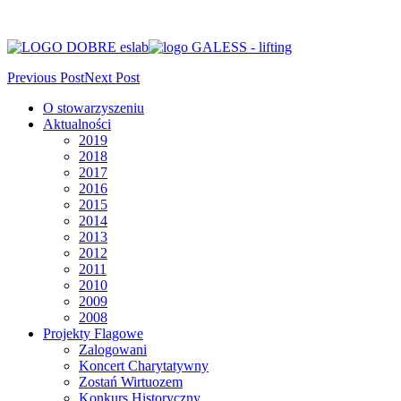
Previous Post
Next Post
O stowarzyszeniu
Aktualności
2019
2018
2017
2016
2015
2014
2013
2012
2011
2010
2009
2008
Projekty Flagowe
Zalogowani
Koncert Charytatywny
Zostań Wirtuozem
Konkurs Historyczny