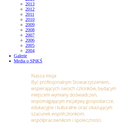
2013
2012
2011
2010
2009
2008
2007
2006
2005
2004
Galerie
Media o SPiKŚ
Nasza misja:
Być profesjonalnym Stowarzyszeniem,
wspierających swoich członków, będącym
miejscem wymiany doświadczeń,
wspomagającym inicjatywy gospodarcze,
edukacyjne i kulturalne oraz okazującym
szacunek współczłonkom,
współpracownikom i społeczności.