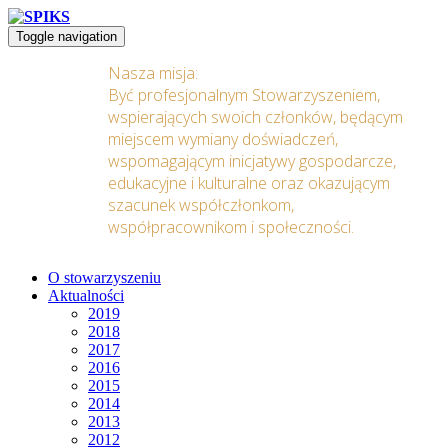
Toggle navigation
Nasza misja:
Być profesjonalnym Stowarzyszeniem,
wspierających swoich członków, będącym
miejscem wymiany doświadczeń,
wspomagającym inicjatywy gospodarcze,
edukacyjne i kulturalne oraz okazującym
szacunek współczłonkom,
współpracownikom i społeczności.
O stowarzyszeniu
Aktualności
2019
2018
2017
2016
2015
2014
2013
2012