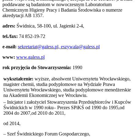
poddawane są badaniom w nowoczesnym Laboratorium
Chemicznym Higieny Pracy i Badania Środowiska o numerze
akredytacji AB 1357.
adres:
Świdnica, 58-100, ul. Jagienki 2-4,
tel./fax:
74 852-19-72
e-mail:
sekretariat@galess.pl, eszywala@galess.pl
www:
www.galess.pl
rok przyjęcia do Stowarzyszenia:
1990
wykształcenie:
wyższe, absolwent Uniwersytetu Wrocławskiego,
magister chemii, studia podyplomowe na Wydziale Prawa
Uniwersytetu Wrocławskiego, studia podyplomowe menedżerskie
na Akademii Ekonomicznej we Wrocławiu.
– Inicjator i założyciel Stowarzyszenia Przedsiębiorców i Kupców
Świdnickich w 1990 roku– Prezes SPiKŚ od 1990 do 1995,od
2004 do 2007,od 2010 do 2011,
od 2014,
– Szef Świdnickiego Forum Gospodarczego,