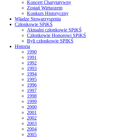
Koncert Charytatywny
Zostań Wirtuozem
Konkurs Historyczny
Władze Stowarzyszenia
Członkowie SPiKŚ
Aktualni członkowie SPiKŚ
Członkowie Honorowi SPiKŚ
Byli członkowie SPIKŚ
Historia
1990
1991
1992
1993
1994
1995
1996
1997
1998
1999
2000
2001
2002
2003
2004
2005