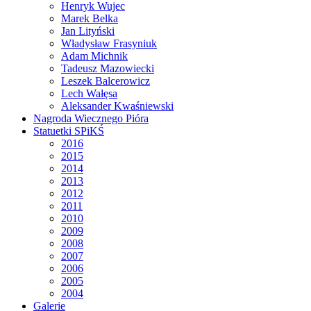
Henryk Wujec
Marek Belka
Jan Lityński
Władysław Frasyniuk
Adam Michnik
Tadeusz Mazowiecki
Leszek Balcerowicz
Lech Wałęsa
Aleksander Kwaśniewski
Nagroda Wiecznego Pióra
Statuetki SPiKŚ
2016
2015
2014
2013
2012
2011
2010
2009
2008
2007
2006
2005
2004
Galerie