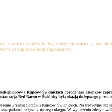
ących swoich członków, będącym miejscem wymiany doświadcze
onkom, współpracownikom i społeczności.
edsiębiorców i Kupców Świdnickich oprócz jego członków zaprosz
tauracja Red Baron w Świdnicy była okazją do lepszego poznania,
yszenia Przedsiębiorców i Kupców Świdnickich. Na tradycyjne już sp
h oraz parlamentarzyści z naszego okręgu. W wydarzeniu zdecydowali