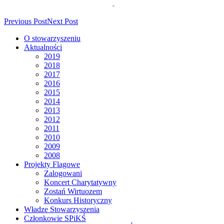
Previous Post
Next Post
O stowarzyszeniu
Aktualności
2019
2018
2017
2016
2015
2014
2013
2012
2011
2010
2009
2008
Projekty Flagowe
Zalogowani
Koncert Charytatywny
Zostań Wirtuozem
Konkurs Historyczny
Władze Stowarzyszenia
Członkowie SPiKŚ