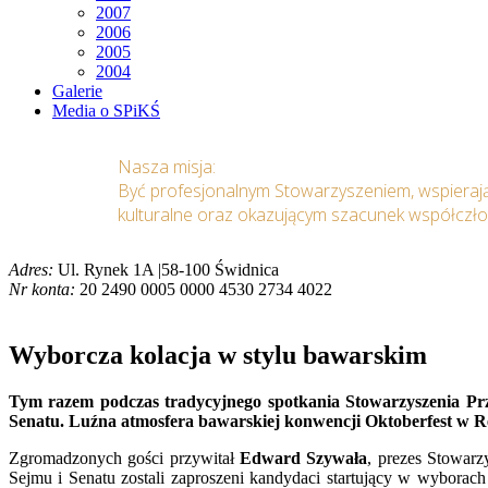
2007
2006
2005
2004
Galerie
Media o SPiKŚ
Nasza misja:
Być profesjonalnym Stowarzyszeniem, wspieraj
kulturalne oraz okazującym szacunek współczł
Adres:
Ul. Rynek 1A |58-100 Świdnica
Nr konta:
20 2490 0005 0000 4530 2734 4022
Wyborcza kolacja w stylu bawarskim
Tym razem podczas tradycyjnego spotkania Stowarzyszenia Prz
Senatu. Luźna atmosfera bawarskiej konwencji Oktoberfest w Res
Zgromadzonych gości przywitał
Edward Szywała
, prezes Stowarz
Sejmu i Senatu zostali zaproszeni kandydaci startujący w wyborac