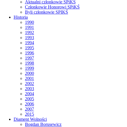
Aktualni członkowie SPiKŚ
Członkowie Honorowi SPiKŚ
Byli członkowie SPIKŚ
Historia
1990
1991
1992
1993
1994
1995
1996
1997
1998
1999
2000
2001
2002
2003
2004
2005
2006
2007
2015
Diament Wolności
Bogdan Borusewicz