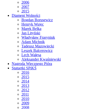
2006
2007
2015
Diament Wolności
Bogdan Borusewicz
Henryk Wujec
Marek Belka
Jan Lityński
Władysław Frasyniuk
Adam Michnik
Tadeusz Mazowiecki
Leszek Balcerowicz
Lech Wałęsa
Aleksander Kwaśniewski
Nagroda Wiecznego Pióra
Statuetki SPiKŚ
2016
2015
2014
2013
2012
2011
2010
2009
2008