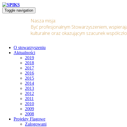
Toggle navigation
Nasza misja:
Być profesjonalnym Stowarzyszeniem, wspieraj
kulturalne oraz okazującym szacunek współczł
O stowarzyszeniu
Aktualności
2019
2018
2017
2016
2015
2014
2013
2012
2011
2010
2009
2008
Projekty Flagowe
Zalogowani