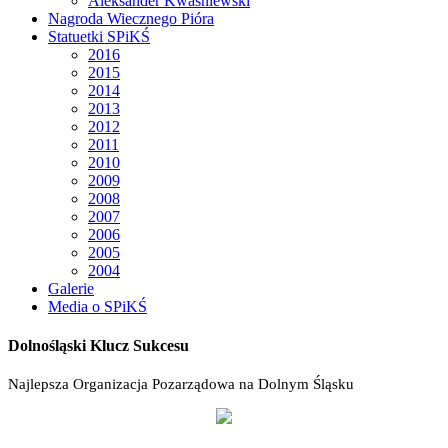
Aleksander Kwaśniewski
Nagroda Wiecznego Pióra
Statuetki SPiKŚ
2016
2015
2014
2013
2012
2011
2010
2009
2008
2007
2006
2005
2004
Galerie
Media o SPiKŚ
Dolnośląski Klucz Sukcesu
Najlepsza Organizacja Pozarządowa na Dolnym Śląsku