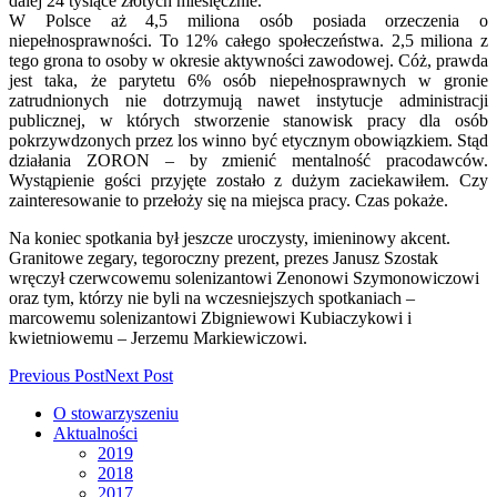
dalej 24 tysiące złotych miesięcznie.
W Polsce aż 4,5 miliona osób posiada orzeczenia o
niepełnosprawności. To 12% całego społeczeństwa. 2,5 miliona z
tego grona to osoby w okresie aktywności zawodowej. Cóż, prawda
jest taka, że parytetu 6% osób niepełnosprawnych w gronie
zatrudnionych nie dotrzymują nawet instytucje administracji
publicznej, w których stworzenie stanowisk pracy dla osób
pokrzywdzonych przez los winno być etycznym obowiązkiem. Stąd
działania ZORON – by zmienić mentalność pracodawców.
Wystąpienie gości przyjęte zostało z dużym zaciekawiłem. Czy
zainteresowanie to przełoży się na miejsca pracy. Czas pokaże.
Na koniec spotkania był jeszcze uroczysty, imieninowy akcent.
Granitowe zegary, tegoroczny prezent, prezes Janusz Szostak
wręczył czerwcowemu solenizantowi Zenonowi Szymonowiczowi
oraz tym, którzy nie byli na wczesniejszych spotkaniach –
marcowemu solenizantowi Zbigniewowi Kubiaczykowi i
kwietniowemu – Jerzemu Markiewiczowi.
Previous Post
Next Post
O stowarzyszeniu
Aktualności
2019
2018
2017