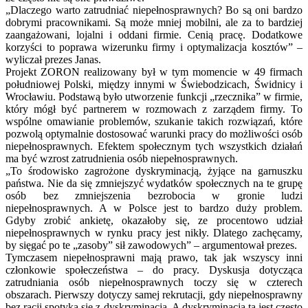
„Dlaczego warto zatrudniać niepełnosprawnych? Bo są oni bardzo
dobrymi pracownikami. Są może mniej mobilni, ale za to bardziej
zaangażowani, lojalni i oddani firmie. Cenią pracę. Dodatkowe
korzyści to poprawa wizerunku firmy i optymalizacja kosztów” –
wyliczał prezes Janas.
Projekt ZORON realizowany był w tym momencie w 49 firmach
południowej Polski, między innymi w Świebodzicach, Świdnicy i
Wrocławiu. Podstawą było utworzenie funkcji „rzecznika” w firmie,
który mógł być partnerem w rozmowach z zarządem firmy. To
wspólne omawianie problemów, szukanie takich rozwiązań, które
pozwolą optymalnie dostosować warunki pracy do możliwości osób
niepełnosprawnych. Efektem społecznym tych wszystkich działań
ma być wzrost zatrudnienia osób niepełnosprawnych.
„To środowisko zagrożone dyskryminacją, żyjące na garnuszku
państwa. Nie da się zmniejszyć wydatków społecznych na te grupę
osób bez zmniejszenia bezrobocia w gronie ludzi
niepełnosprawnych. A w Polsce jest to bardzo duży problem.
Gdyby zrobić ankietę, okazałoby się, ze procentowo udział
niepełnosprawnych w rynku pracy jest nikły. Dlatego zachęcamy,
by sięgać po te „zasoby” sił zawodowych” – argumentował prezes.
Tymczasem niepełnosprawni mają prawo, tak jak wszyscy inni
członkowie społeczeństwa – do pracy. Dyskusja dotycząca
zatrudniania osób niepełnosprawnych toczy się w czterech
obszarach. Pierwszy dotyczy samej rekrutacji, gdy niepełnosprawny
bez racji spotyka się z dyskryminacją. A dyskryminacja ta jest często