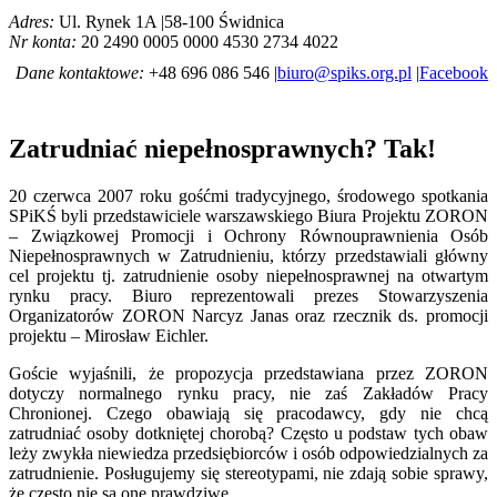
Adres:
Ul. Rynek 1A |58-100 Świdnica
Nr konta:
20 2490 0005 0000 4530 2734 4022
Dane kontaktowe:
+48 696 086 546 |
biuro@spiks.org.pl
|
Facebook
Zatrudniać niepełnosprawnych? Tak!
20 czerwca 2007 roku gośćmi tradycyjnego, środowego spotkania
SPiKŚ byli przedstawiciele warszawskiego Biura Projektu ZORON
– Związkowej Promocji i Ochrony Równouprawnienia Osób
Niepełnosprawnych w Zatrudnieniu, którzy przedstawiali główny
cel projektu tj. zatrudnienie osoby niepełnosprawnej na otwartym
rynku pracy. Biuro reprezentowali prezes Stowarzyszenia
Organizatorów ZORON Narcyz Janas oraz rzecznik ds. promocji
projektu – Mirosław Eichler.
Goście wyjaśnili, że propozycja przedstawiana przez ZORON
dotyczy normalnego rynku pracy, nie zaś Zakładów Pracy
Chronionej. Czego obawiają się pracodawcy, gdy nie chcą
zatrudniać osoby dotkniętej chorobą? Często u podstaw tych obaw
leży zwykła niewiedza przedsiębiorców i osób odpowiedzialnych za
zatrudnienie. Posługujemy się stereotypami, nie zdają sobie sprawy,
że często nie są one prawdziwe.