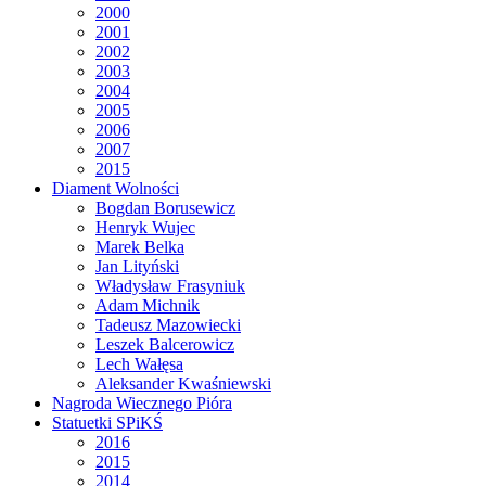
2000
2001
2002
2003
2004
2005
2006
2007
2015
Diament Wolności
Bogdan Borusewicz
Henryk Wujec
Marek Belka
Jan Lityński
Władysław Frasyniuk
Adam Michnik
Tadeusz Mazowiecki
Leszek Balcerowicz
Lech Wałęsa
Aleksander Kwaśniewski
Nagroda Wiecznego Pióra
Statuetki SPiKŚ
2016
2015
2014