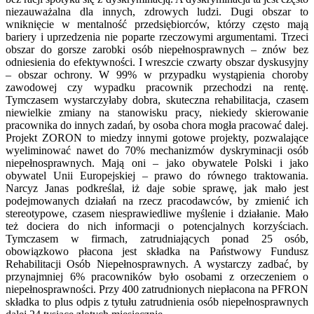
niezauważalna dla innych, zdrowych ludzi. Dugi obszar to
wniknięcie w mentalność przedsiębiorców, którzy często mają
bariery i uprzedzenia nie poparte rzeczowymi argumentami. Trzeci
obszar do gorsze zarobki osób niepełnosprawnych – znów bez
odniesienia do efektywności. I wreszcie czwarty obszar dyskusyjny
– obszar ochrony. W 99% w przypadku wystąpienia choroby
zawodowej czy wypadku pracownik przechodzi na rentę.
Tymczasem wystarczyłaby dobra, skuteczna rehabilitacja, czasem
niewielkie zmiany na stanowisku pracy, niekiedy skierowanie
pracownika do innych zadań, by osoba chora mogła pracować dalej.
Projekt ZORON to miedzy innymi gotowe projekty, pozwalające
wyeliminować nawet do 70% mechanizmów dyskryminacji osób
niepełnosprawnych. Mają oni – jako obywatele Polski i jako
obywatel Unii Europejskiej – prawo do równego traktowania.
Narcyz Janas podkreślał, iż daje sobie sprawę, jak mało jest
podejmowanych działań na rzecz pracodawców, by zmienić ich
stereotypowe, czasem niesprawiedliwe myślenie i działanie. Mało
też dociera do nich informacji o potencjalnych korzyściach.
Tymczasem w firmach, zatrudniających ponad 25 osób,
obowiązkowo płacona jest składka na Państwowy Fundusz
Rehabilitacji Osób Niepełnosprawnych. A wystarczy zadbać, by
przynajmniej 6% pracowników było osobami z orzeczeniem o
niepełnosprawności. Przy 400 zatrudnionych niepłacona na PFRON
składka to plus odpis z tytułu zatrudnienia osób niepełnosprawnych