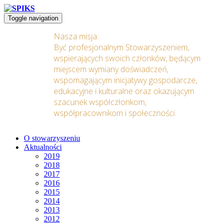
Toggle navigation
Nasza misja:
Być profesjonalnym Stowarzyszeniem,
wspierających swoich członków, będącym
miejscem wymiany doświadczeń,
wspomagającym inicjatywy gospodarcze,
edukacyjne i kulturalne oraz okazującym
szacunek współczłonkom,
współpracownikom i społeczności.
O stowarzyszeniu
Aktualności
2019
2018
2017
2016
2015
2014
2013
2012