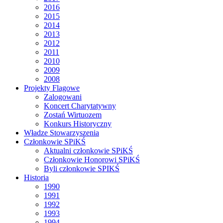
2016
2015
2014
2013
2012
2011
2010
2009
2008
Projekty Flagowe
Zalogowani
Koncert Charytatywny
Zostań Wirtuozem
Konkurs Historyczny
Władze Stowarzyszenia
Członkowie SPiKŚ
Aktualni członkowie SPiKŚ
Członkowie Honorowi SPiKŚ
Byli członkowie SPIKŚ
Historia
1990
1991
1992
1993
1994