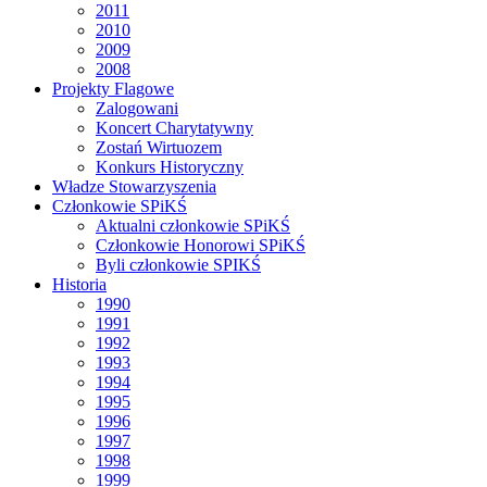
2011
2010
2009
2008
Projekty Flagowe
Zalogowani
Koncert Charytatywny
Zostań Wirtuozem
Konkurs Historyczny
Władze Stowarzyszenia
Członkowie SPiKŚ
Aktualni członkowie SPiKŚ
Członkowie Honorowi SPiKŚ
Byli członkowie SPIKŚ
Historia
1990
1991
1992
1993
1994
1995
1996
1997
1998
1999