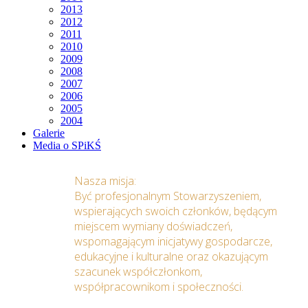
2013
2012
2011
2010
2009
2008
2007
2006
2005
2004
Galerie
Media o SPiKŚ
Nasza misja:
Być profesjonalnym Stowarzyszeniem,
wspierających swoich członków, będącym
miejscem wymiany doświadczeń,
wspomagającym inicjatywy gospodarcze,
edukacyjne i kulturalne oraz okazującym
szacunek współczłonkom,
współpracownikom i społeczności.