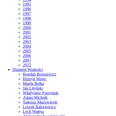
1995
1996
1997
1998
1999
2000
2001
2002
2003
2004
2005
2006
2007
2015
Diament Wolności
Bogdan Borusewicz
Henryk Wujec
Marek Belka
Jan Lityński
Władysław Frasyniuk
Adam Michnik
Tadeusz Mazowiecki
Leszek Balcerowicz
Lech Wałęsa