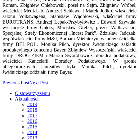
Roman, Zbigniew Chlebowski, poseł na Sejm, Zbigniew Wróbel,
właściciel Medi-Lab, Andrzej Schiewe i Marek Jodko, właściciele
salonu Volkswagena, Stanisław Wądołowski, właściciel firmy
EUROTRANS, Andrzej Lepak-Przybyłowicz i Edward Szywała,
właściciele firmy Galess, Mirosław Greber, prezes Wałbrzyskiej
Specjalnej Strefy Ekonomicznej „Incest Park”, Zdzisław Jadczak,
współwłaściciel firmy M&J, Barbara Mielniczyn, współwłaścicielka
firmy BEL-POL, Monika Pilch, dyrektor świdnickiego zakładu
produkcyjnego koncernu Bayer, Zbigniew Wysoczański, właściciel
firmy DROG-ZIEM i Marian Sworobowicz, doradca podatkowy,
właściciel Kancelarii Doradcy Podatkowego. W gronie
ubiegłorocznych laureatów była Monika Pilch, dyrektor
świdnickiego oddziału firmy Bayer.
Previous Post
Next Post
O stowarzyszeniu
Aktualności
2019
2018
2017
2016
2015
2014
2013