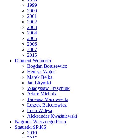
1999
2000
2001
2002
2003
2004
2005
2006
2007
2015
Diament Wolności
Bogdan Borusewicz
Henryk Wujec
Marek Belka
Jan Lityński
Władysław Frasyniuk
Adam Michnik
Tadeusz Mazowiecki
Leszek Balcerowicz
Lech Wałęsa
Aleksander Kwaśniewski
Nagroda Wiecznego Pióra
Statuetki SPiKŚ
2016