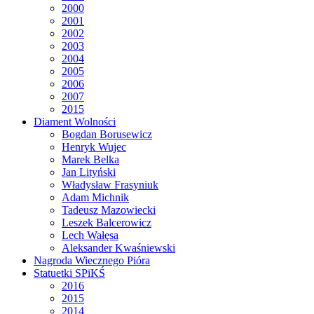
2000
2001
2002
2003
2004
2005
2006
2007
2015
Diament Wolności
Bogdan Borusewicz
Henryk Wujec
Marek Belka
Jan Lityński
Władysław Frasyniuk
Adam Michnik
Tadeusz Mazowiecki
Leszek Balcerowicz
Lech Wałęsa
Aleksander Kwaśniewski
Nagroda Wiecznego Pióra
Statuetki SPiKŚ
2016
2015
2014