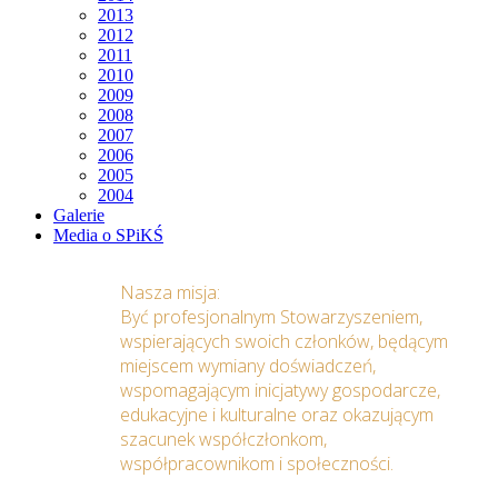
2013
2012
2011
2010
2009
2008
2007
2006
2005
2004
Galerie
Media o SPiKŚ
Nasza misja:
Być profesjonalnym Stowarzyszeniem,
wspierających swoich członków, będącym
miejscem wymiany doświadczeń,
wspomagającym inicjatywy gospodarcze,
edukacyjne i kulturalne oraz okazującym
szacunek współczłonkom,
współpracownikom i społeczności.