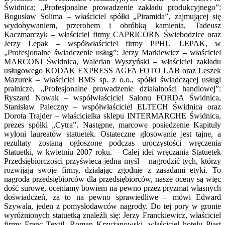
Świdnica; „Profesjonalne prowadzenie zakładu produkcyjnego”:
Bogusław Solima – właściciel spółki „Piramida”, zajmującej się
wydobywaniem, przerobem i obróbką kamienia, Tadeusz
Kaczmarczyk – właściciel firmy CAPRICORN Świebodzice oraz
Jerzy Lepak – współwłaściciel firmy PPHU LEPAK, w
„Profesjonalne świadczenie usług”: Jerzy Markiewicz – właściciel
MARCONI Świdnica, Walerian Wyszyński – właściciel zakładu
usługowego KODAK EXPRESS AGFA FOTO LAB oraz Leszek
Mazurek – właściciel BMS sp. z o.o., spółki świadczącej usługi
pralnicze, „Profesjonalne prowadzenie działalności handlowej”:
Ryszard Nowak – współwłaściciel Salonu FORDA Świdnica,
Stanisław Paleczny – współwłaściciel ELTECH Świdnica oraz
Dorota Trajder – właścicielka sklepu INTERMARCHE Świdnica,
prezes spółki „Cytra”. Następne, marcowe posiedzenie Kapituły
wyłoni laureatów statuetek. Ostateczne głosowanie jest tajne, a
rezultaty zostaną ogłoszone podczas uroczystości wręczenia
Statuetki, w kwietniu 2007 roku. – Całej idei wręczania Statuetek
Przedsiębiorczości przyświeca jedna myśl – nagrodzić tych, którzy
rozwijają swoje firmy, działając zgodnie z zasadami etyki. To
nagroda przedsiębiorców dla przedsiębiorców, nasze oceny są więc
dość surowe, oceniamy bowiem na pewno przez pryzmat własnych
doświadczeń, za to na pewno sprawiedliwe – mówi Edward
Szywała, jeden z pomysłodawców nagrody. Do tej pory w gronie
wyróżnionych statuetką znaleźli się: Jerzy Franckiewicz, właściciel
firmy Franc Textil, Roman Krzyżanowski, właściciel hotelu Piast