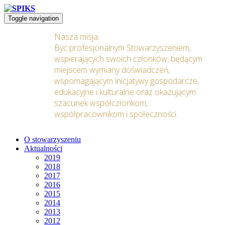
Toggle navigation
Nasza misja:
Być profesjonalnym Stowarzyszeniem,
wspierających swoich członków, będącym
miejscem wymiany doświadczeń,
wspomagającym inicjatywy gospodarcze,
edukacyjne i kulturalne oraz okazującym
szacunek współczłonkom,
współpracownikom i społeczności.
O stowarzyszeniu
Aktualności
2019
2018
2017
2016
2015
2014
2013
2012