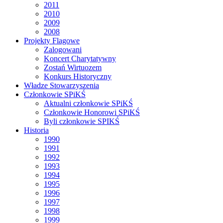
2011
2010
2009
2008
Projekty Flagowe
Zalogowani
Koncert Charytatywny
Zostań Wirtuozem
Konkurs Historyczny
Władze Stowarzyszenia
Członkowie SPiKŚ
Aktualni członkowie SPiKŚ
Członkowie Honorowi SPiKŚ
Byli członkowie SPIKŚ
Historia
1990
1991
1992
1993
1994
1995
1996
1997
1998
1999