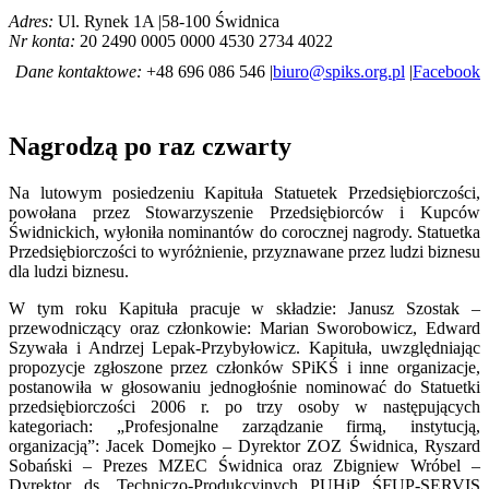
Adres:
Ul. Rynek 1A |58-100 Świdnica
Nr konta:
20 2490 0005 0000 4530 2734 4022
Dane kontaktowe:
+48 696 086 546 |
biuro@spiks.org.pl
|
Facebook
Nagrodzą po raz czwarty
Na lutowym posiedzeniu Kapituła Statuetek Przedsiębiorczości,
powołana przez Stowarzyszenie Przedsiębiorców i Kupców
Świdnickich, wyłoniła nominantów do corocznej nagrody. Statuetka
Przedsiębiorczości to wyróżnienie, przyznawane przez ludzi biznesu
dla ludzi biznesu.
W tym roku Kapituła pracuje w składzie: Janusz Szostak –
przewodniczący oraz członkowie: Marian Sworobowicz, Edward
Szywała i Andrzej Lepak-Przybyłowicz. Kapituła, uwzględniając
propozycje zgłoszone przez członków SPiKŚ i inne organizacje,
postanowiła w głosowaniu jednogłośnie nominować do Statuetki
przedsiębiorczości 2006 r. po trzy osoby w następujących
kategoriach: „Profesjonalne zarządzanie firmą, instytucją,
organizacją”: Jacek Domejko – Dyrektor ZOZ Świdnica, Ryszard
Sobański – Prezes MZEC Świdnica oraz Zbigniew Wróbel –
Dyrektor ds. Techniczo-Produkcyjnych PUHiP ŚFUP-SERVIS