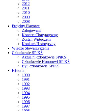
2012
2011
2010
2009
2008
Projekty Flagowe
Zalogowani
Koncert Charytatywny
Zostań Wirtuozem
Konkurs Historyczny
Władze Stowarzyszenia
Członkowie SPiKŚ
Aktualni członkowie SPiKŚ
Członkowie Honorowi SPiKŚ
Byli członkowie SPIKŚ
Historia
1990
1991
1992
1993
1994
1995
1996
1997
1998