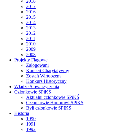
2018
2017
2016
2015
2014
2013
2012
2011
2010
2009
2008
Projekty Flagowe
Zalogowani
Koncert Charytatywny
Zostań Wirtuozem
Konkurs Historyczny
Władze Stowarzyszenia
Członkowie SPiKŚ
Aktualni członkowie SPiKŚ
Członkowie Honorowi SPiKŚ
Byli członkowie SPIKŚ
Historia
1990
1991
1992