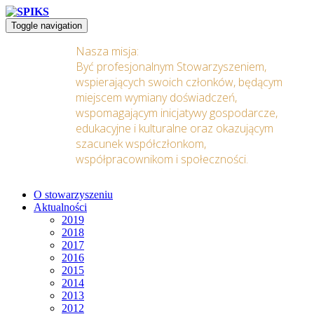
Toggle navigation
Nasza misja:
Być profesjonalnym Stowarzyszeniem,
wspierających swoich członków, będącym
miejscem wymiany doświadczeń,
wspomagającym inicjatywy gospodarcze,
edukacyjne i kulturalne oraz okazującym
szacunek współczłonkom,
współpracownikom i społeczności.
O stowarzyszeniu
Aktualności
2019
2018
2017
2016
2015
2014
2013
2012