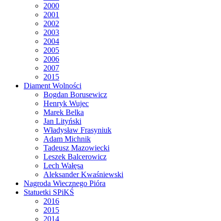
2000
2001
2002
2003
2004
2005
2006
2007
2015
Diament Wolności
Bogdan Borusewicz
Henryk Wujec
Marek Belka
Jan Lityński
Władysław Frasyniuk
Adam Michnik
Tadeusz Mazowiecki
Leszek Balcerowicz
Lech Wałęsa
Aleksander Kwaśniewski
Nagroda Wiecznego Pióra
Statuetki SPiKŚ
2016
2015
2014