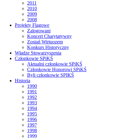
2011
2010
2009
2008
Projekty Flagowe
Zalogowani
Koncert Charytatywny
Zostań Wirtuozem
Konkurs Historyczny
Władze Stowarzyszenia
Członkowie SPiKŚ
Aktualni członkowie SPiKŚ
Członkowie Honorowi SPiKŚ
Byli członkowie SPIKŚ
Historia
1990
1991
1992
1993
1994
1995
1996
1997
1998
1999