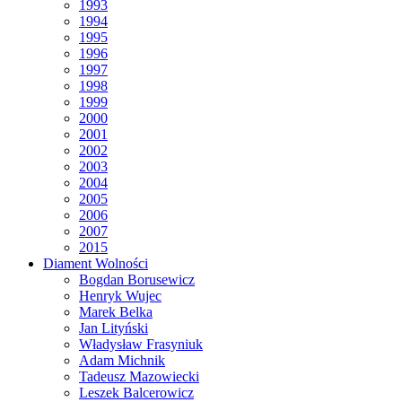
1993
1994
1995
1996
1997
1998
1999
2000
2001
2002
2003
2004
2005
2006
2007
2015
Diament Wolności
Bogdan Borusewicz
Henryk Wujec
Marek Belka
Jan Lityński
Władysław Frasyniuk
Adam Michnik
Tadeusz Mazowiecki
Leszek Balcerowicz