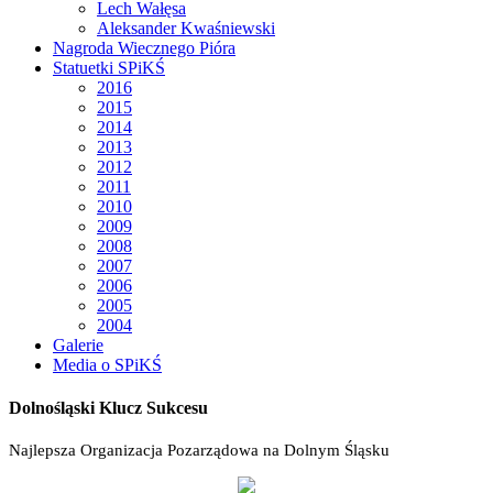
Lech Wałęsa
Aleksander Kwaśniewski
Nagroda Wiecznego Pióra
Statuetki SPiKŚ
2016
2015
2014
2013
2012
2011
2010
2009
2008
2007
2006
2005
2004
Galerie
Media o SPiKŚ
Dolnośląski Klucz Sukcesu
Najlepsza Organizacja Pozarządowa na Dolnym Śląsku