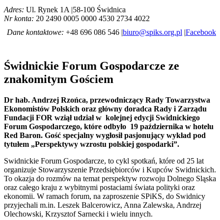
Adres:
Ul. Rynek 1A |58-100 Świdnica
Nr konta:
20 2490 0005 0000 4530 2734 4022
Dane kontaktowe:
+48 696 086 546 |
biuro@spiks.org.pl
|
Facebook
Świdnickie Forum Gospodarcze ze
znakomitym Gościem
Dr hab. Andrzej Rzońca, przewodniczący Rady Towarzystwa
Ekonomistów Polskich oraz główny doradca Rady i Zarządu
Fundacji FOR wziął udział w kolejnej edycji Swidnickiego
Forum Gospodarczego, które odbyło 19 października w hotelu
Red Baron. Gość specjalny wygłosił pasjonujący wykład pod
tytułem „Perspektywy wzrostu polskiej gospodarki”.
Swidnickie Forum Gospodarcze, to cykl spotkań, które od 25 lat
organizuje Stowarzyszenie Przedsiębiorców i Kupców Swidnickich.
To okazja do rozmów na temat perspektyw rozwoju Dolnego Sląska
oraz całego kraju z wybitnymi postaciami świata polityki oraz
ekonomii. W ramach forum, na zaproszenie SPiKS, do Swidnicy
przyjechali m.in. Leszek Balcerowicz, Anna Zalewska, Andrzej
Olechowski, Krzysztof Sarnecki i wielu innych.