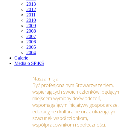
2013
2012
2011
2010
2009
2008
2007
2006
2005
2004
Galerie
Media o SPiKŚ
Nasza misja:
Być profesjonalnym Stowarzyszeniem,
wspierających swoich członków, będącym
miejscem wymiany doświadczeń,
wspomagającym inicjatywy gospodarcze,
edukacyjne i kulturalne oraz okazującym
szacunek współczłonkom,
współpracownikom i społeczności.