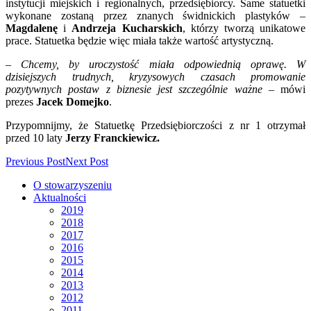
instytucji miejskich i regionalnych, przedsiębiorcy. Same statuetki
wykonane zostaną przez znanych świdnickich plastyków –
Magdalenę
i
Andrzeja Kucharskich
, którzy tworzą unikatowe
prace. Statuetka będzie więc miała także wartość artystyczną.
– Chcemy, by uroczystość miała odpowiednią oprawę. W
dzisiejszych trudnych, kryzysowych czasach promowanie
pozytywnych postaw z biznesie jest szczególnie ważne
– mówi
prezes
Jacek Domejko
.
Przypomnijmy, że Statuetkę Przedsiębiorczości z nr 1 otrzymał
przed 10 laty
Jerzy Franckiewicz.
Previous Post
Next Post
O stowarzyszeniu
Aktualności
2019
2018
2017
2016
2015
2014
2013
2012
2011