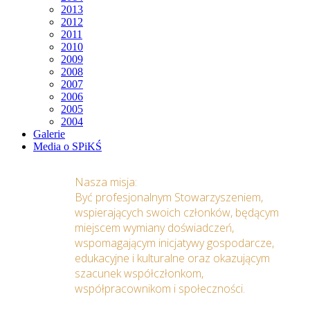
2013
2012
2011
2010
2009
2008
2007
2006
2005
2004
Galerie
Media o SPiKŚ
Nasza misja:
Być profesjonalnym Stowarzyszeniem,
wspierających swoich członków, będącym
miejscem wymiany doświadczeń,
wspomagającym inicjatywy gospodarcze,
edukacyjne i kulturalne oraz okazującym
szacunek współczłonkom,
współpracownikom i społeczności.