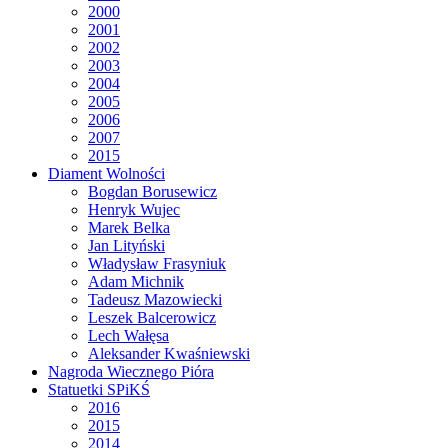
2000
2001
2002
2003
2004
2005
2006
2007
2015
Diament Wolności
Bogdan Borusewicz
Henryk Wujec
Marek Belka
Jan Lityński
Władysław Frasyniuk
Adam Michnik
Tadeusz Mazowiecki
Leszek Balcerowicz
Lech Wałęsa
Aleksander Kwaśniewski
Nagroda Wiecznego Pióra
Statuetki SPiKŚ
2016
2015
2014