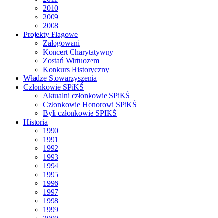
2010
2009
2008
Projekty Flagowe
Zalogowani
Koncert Charytatywny
Zostań Wirtuozem
Konkurs Historyczny
Władze Stowarzyszenia
Członkowie SPiKŚ
Aktualni członkowie SPiKŚ
Członkowie Honorowi SPiKŚ
Byli członkowie SPIKŚ
Historia
1990
1991
1992
1993
1994
1995
1996
1997
1998
1999