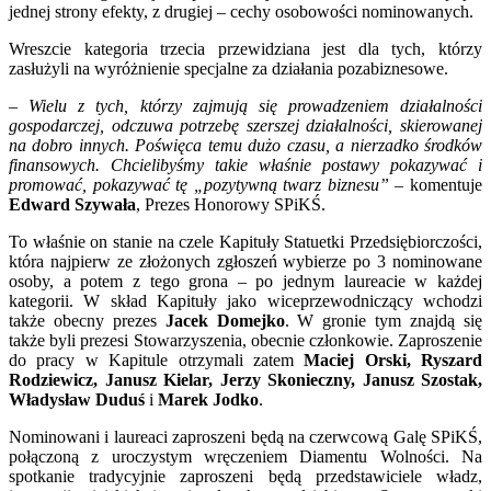
jednej strony efekty, z drugiej – cechy osobowości nominowanych.
Wreszcie kategoria trzecia przewidziana jest dla tych, którzy
zasłużyli na wyróżnienie specjalne za działania pozabiznesowe.
– Wielu z tych, którzy zajmują się prowadzeniem działalności
gospodarczej, odczuwa potrzebę szerszej działalności, skierowanej
na dobro innych. Poświęca temu dużo czasu, a nierzadko środków
finansowych. Chcielibyśmy takie właśnie postawy pokazywać i
promować, pokazywać tę „pozytywną twarz biznesu”
– komentuje
Edward Szywała
, Prezes Honorowy SPiKŚ.
To właśnie on stanie na czele Kapituły Statuetki Przedsiębiorczości,
która najpierw ze złożonych zgłoszeń wybierze po 3 nominowane
osoby, a potem z tego grona – po jednym laureacie w każdej
kategorii. W skład Kapituły jako wiceprzewodniczący wchodzi
także obecny prezes
Jacek Domejko
. W gronie tym znajdą się
także byli prezesi Stowarzyszenia, obecnie członkowie. Zaproszenie
do pracy w Kapitule otrzymali zatem
Maciej Orski, Ryszard
Rodziewicz, Janusz Kielar, Jerzy Skonieczny, Janusz Szostak,
Władysław Duduś
i
Marek Jodko
.
Nominowani i laureaci zaproszeni będą na czerwcową Galę SPiKŚ,
połączoną z uroczystym wręczeniem Diamentu Wolności. Na
spotkanie tradycyjnie zaproszeni będą przedstawiciele władz,