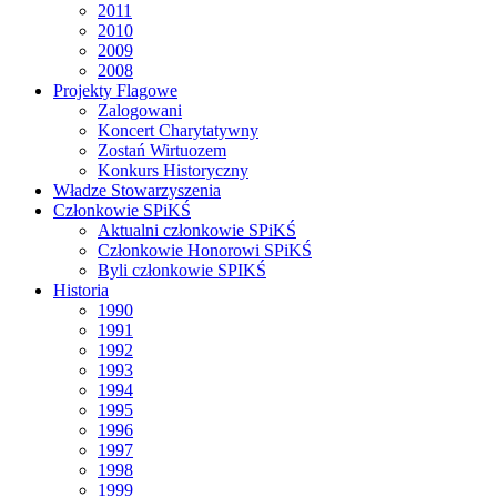
2011
2010
2009
2008
Projekty Flagowe
Zalogowani
Koncert Charytatywny
Zostań Wirtuozem
Konkurs Historyczny
Władze Stowarzyszenia
Członkowie SPiKŚ
Aktualni członkowie SPiKŚ
Członkowie Honorowi SPiKŚ
Byli członkowie SPIKŚ
Historia
1990
1991
1992
1993
1994
1995
1996
1997
1998
1999