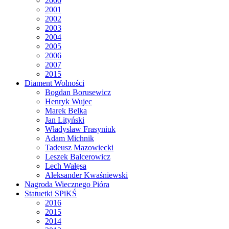
2000
2001
2002
2003
2004
2005
2006
2007
2015
Diament Wolności
Bogdan Borusewicz
Henryk Wujec
Marek Belka
Jan Lityński
Władysław Frasyniuk
Adam Michnik
Tadeusz Mazowiecki
Leszek Balcerowicz
Lech Wałęsa
Aleksander Kwaśniewski
Nagroda Wiecznego Pióra
Statuetki SPiKŚ
2016
2015
2014