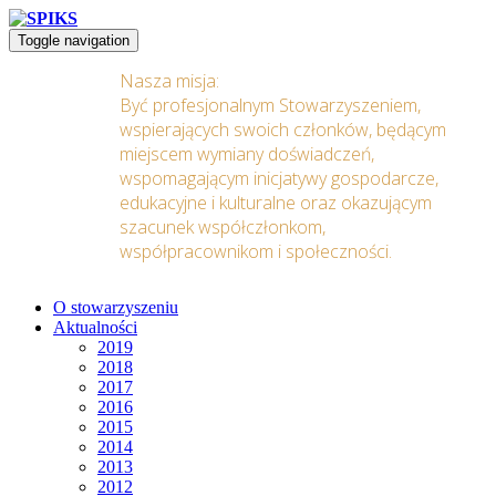
Toggle navigation
Nasza misja:
Być profesjonalnym Stowarzyszeniem,
wspierających swoich członków, będącym
miejscem wymiany doświadczeń,
wspomagającym inicjatywy gospodarcze,
edukacyjne i kulturalne oraz okazującym
szacunek współczłonkom,
współpracownikom i społeczności.
O stowarzyszeniu
Aktualności
2019
2018
2017
2016
2015
2014
2013
2012