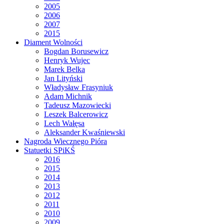
2005
2006
2007
2015
Diament Wolności
Bogdan Borusewicz
Henryk Wujec
Marek Belka
Jan Lityński
Władysław Frasyniuk
Adam Michnik
Tadeusz Mazowiecki
Leszek Balcerowicz
Lech Wałęsa
Aleksander Kwaśniewski
Nagroda Wiecznego Pióra
Statuetki SPiKŚ
2016
2015
2014
2013
2012
2011
2010
2009