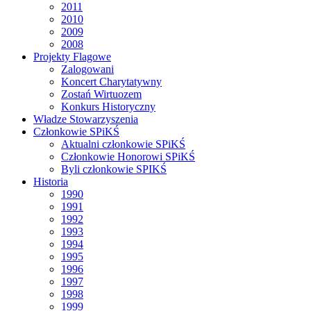
2011
2010
2009
2008
Projekty Flagowe
Zalogowani
Koncert Charytatywny
Zostań Wirtuozem
Konkurs Historyczny
Władze Stowarzyszenia
Członkowie SPiKŚ
Aktualni członkowie SPiKŚ
Członkowie Honorowi SPiKŚ
Byli członkowie SPIKŚ
Historia
1990
1991
1992
1993
1994
1995
1996
1997
1998
1999