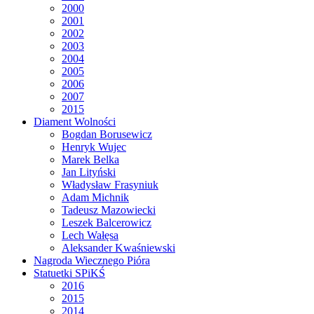
2000
2001
2002
2003
2004
2005
2006
2007
2015
Diament Wolności
Bogdan Borusewicz
Henryk Wujec
Marek Belka
Jan Lityński
Władysław Frasyniuk
Adam Michnik
Tadeusz Mazowiecki
Leszek Balcerowicz
Lech Wałęsa
Aleksander Kwaśniewski
Nagroda Wiecznego Pióra
Statuetki SPiKŚ
2016
2015
2014