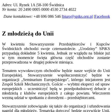
Adres:
Ul. Rynek 1A |58-100 Świdnica
Nr konta:
20 2490 0005 0000 4530 2734 4022
Dane kontaktowe:
+48 696 086 546 |
biuro@spiks.org.pl
|
Facebook
Z młodzieżą do Unii
W kwietniu Stowarzyszenie Przedsiębiorców i Kupców
Świdnickich obchodzi swoje czternastolecie. „Urodziny” SPiKS
przypadają dokładnie 5 kwietnia. Jednak ze względu na bliskie już
w tym momencie święta główna część obchodów zostanie
przeprowadzona w drugiej połowie miesiąca.
Tematem wywoławczym obchodów będzie nasze wejście do Unii
Europejskiej. Stowarzyszenie współuczestniczyć będzie w
organizacji „Seminarium Europejskiego”, którego inicjatorem jest
Zespół Szkół Mechanicznych. Goście – wybitni eksperci od spraw
europejskich – uczestniczyć będą w przedpołudniowej debacie z
młodzieżą z klubów europejskich z całego powiatu. Wieczorem
wezmą udział w spotkaniu z dorosłymi – przedsiębiorcami.
Stowarzyszenie zobowiązało się także do organizacji i ufundowania
nagród dla młodzieży. Tematyka dotyczyć będzie oczywiście Unii.