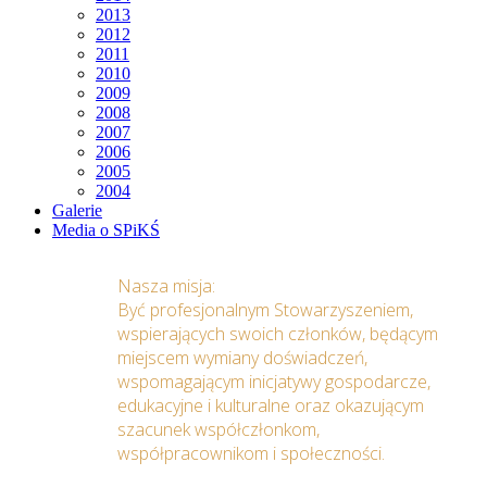
2013
2012
2011
2010
2009
2008
2007
2006
2005
2004
Galerie
Media o SPiKŚ
Nasza misja:
Być profesjonalnym Stowarzyszeniem,
wspierających swoich członków, będącym
miejscem wymiany doświadczeń,
wspomagającym inicjatywy gospodarcze,
edukacyjne i kulturalne oraz okazującym
szacunek współczłonkom,
współpracownikom i społeczności.