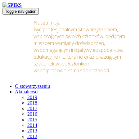
Toggle navigation
Nasza misja:
Być profesjonalnym Stowarzyszeniem,
wspierających swoich członków, będącym
miejscem wymiany doświadczeń,
wspomagającym inicjatywy gospodarcze,
edukacyjne i kulturalne oraz okazującym
szacunek współczłonkom,
współpracownikom i społeczności.
O stowarzyszeniu
Aktualności
2019
2018
2017
2016
2015
2014
2013
2012