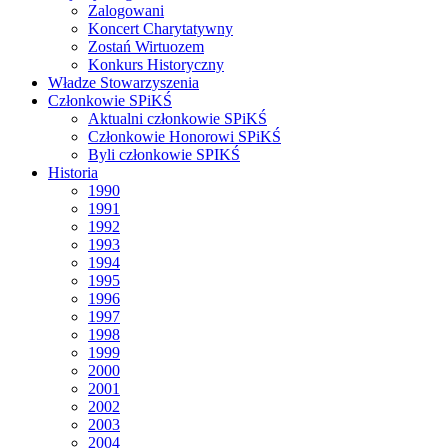
Zalogowani
Koncert Charytatywny
Zostań Wirtuozem
Konkurs Historyczny
Władze Stowarzyszenia
Członkowie SPiKŚ
Aktualni członkowie SPiKŚ
Członkowie Honorowi SPiKŚ
Byli członkowie SPIKŚ
Historia
1990
1991
1992
1993
1994
1995
1996
1997
1998
1999
2000
2001
2002
2003
2004