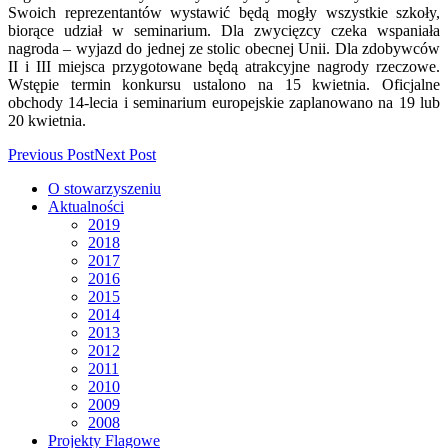
Swoich reprezentantów wystawić będą mogły wszystkie szkoły,
biorące udział w seminarium. Dla zwycięzcy czeka wspaniała
nagroda – wyjazd do jednej ze stolic obecnej Unii. Dla zdobywców
II i III miejsca przygotowane będą atrakcyjne nagrody rzeczowe.
Wstępie termin konkursu ustalono na 15 kwietnia. Oficjalne
obchody 14-lecia i seminarium europejskie zaplanowano na 19 lub
20 kwietnia.
Previous Post
Next Post
O stowarzyszeniu
Aktualności
2019
2018
2017
2016
2015
2014
2013
2012
2011
2010
2009
2008
Projekty Flagowe